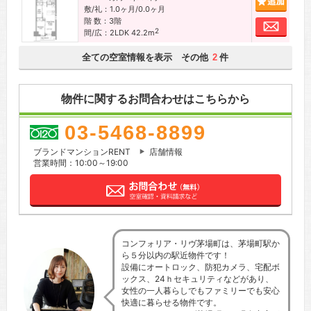
敷/礼：1.0ヶ月/0.0ヶ月
階 数：3階
お問
2
間/広：2LDK 42.2m
全ての空室情報を表示 その他
件
2
物件に関するお問合わせはこちらから
03-5468-8899
ブランドマンションRENT
店舗情報
営業時間：10:00～19:00
コンフォリア・リヴ茅場町は、茅場町駅か
ら５分以内の駅近物件です！
設備にオートロック、防犯カメラ、宅配ボ
ックス、24ｈセキュリティなどがあり、
女性の一人暮らしでもファミリーでも安心
快適に暮らせる物件です。