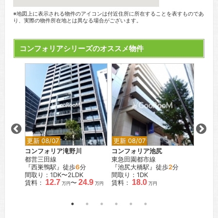
※地図上に表示される物件のアイコンは付近住所に所在することを表すものであ
り、実際の物件所在地とは異なる場合がございます。
コンフォリアシリーズのオススメ物件
更新 08/07
更新 08/07
更新 0
西池袋
コンフォリア滝野川
コンフォリア池尻
コンフ
都営三田線
東急田園都市線
JR山
『西巣鴨駅』徒歩
6
分
『池尻大橋駅』徒歩
2
分
『池袋
間取り：1DK〜2LDK
間取り：1DK
間取り
.4
12.7
24.9
18.0
賃料：
〜
賃料：
賃料：
万円
万円
万円
万円