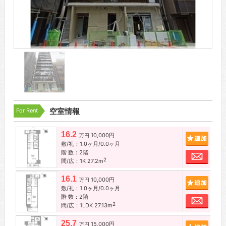
For Rent
空室情報
16.2
10,000円
追加
万円
敷/礼：1.0ヶ月/0.0ヶ月
階 数：2階
お問
2
間/広：1K 27.2m
16.1
10,000円
追加
万円
敷/礼：1.0ヶ月/0.0ヶ月
階 数：2階
お問
2
間/広：1LDK 27.13m
25.7
15,000円
追加
万円