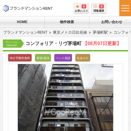
0
0
tog
お気に入り
閲覧履歴
me
HOME
物件検索
お問い合わせ
ブランドマンションRENT
東京メトロ日比谷線
茅場町駅
コンフォ
マンション
コンフォリア・リヴ茅場町
【08月07日更新】
Mansion
仲介手数料無料
新築/築浅
ペット相談
礼金ゼロ