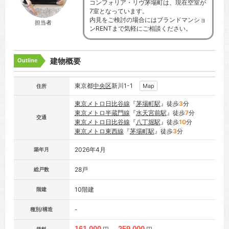
コンフォリア・リヴ茅場町は、現在空室が
7室となっています。
内見をご検討の場合にはブランドマンショ
担当者
ンRENTまで気軽にご相談ください。
建物概要
Outline
東京都
中央区
新川1-1
Map
住所
東京メトロ日比谷線
『
茅場町駅
』徒歩
3
分
東京メトロ半蔵門線
『
水天宮前駅
』徒歩
7
分
交通
東京メトロ日比谷線
『
八丁堀駅
』徒歩
10
分
東京メトロ東西線
『
茅場町駅
』徒歩
3
分
2026年4月
築年月
28戸
総戸数
10階建
階建
-
種別/構造
161,000
259,000