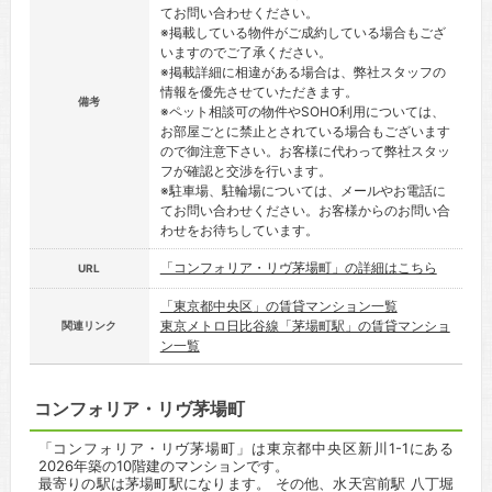
てお問い合わせください。
※掲載している物件がご成約している場合もござ
いますのでご了承ください。
※掲載詳細に相違がある場合は、弊社スタッフの
情報を優先させていただきます。
備考
※ペット相談可の物件やSOHO利用については、
お部屋ごとに禁止とされている場合もございます
ので御注意下さい。お客様に代わって弊社スタッ
フが確認と交渉を行います。
※駐車場、駐輪場については、メールやお電話に
てお問い合わせください。お客様からのお問い合
わせをお待ちしています。
「コンフォリア・リヴ茅場町」の詳細はこちら
URL
「東京都中央区」の賃貸マンション一覧
東京メトロ日比谷線「茅場町駅」の賃貸マンショ
関連リンク
ン一覧
コンフォリア・リヴ茅場町
「コンフォリア・リヴ茅場町」は東京都中央区新川1-1にある
2026年築の10階建のマンションです。
最寄りの駅は茅場町駅になります。 その他、水天宮前駅 八丁堀