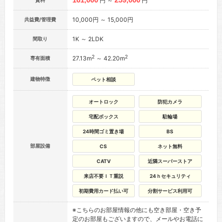
円 ～
円
賃料
10,000円 ～ 15,000円
共益費/管理費
1K ～ 2LDK
間取り
2
2
27.13m
～ 42.20m
専有面積
建物特徴
ペット相談
オートロック
防犯カメラ
宅配ボックス
駐輪場
24時間ゴミ置き場
BS
部屋設備
CS
ネット無料
CATV
近隣スーパーストア
来店不要ＩＴ重説
24ｈセキュリティ
初期費用カード払い可
分割サービス利用可
※こちらのお部屋情報の他にも空き部屋・空き予
定のお部屋もございますので、メールやお電話に