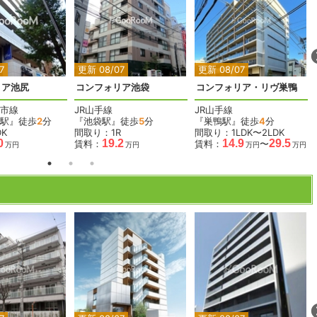
2
2
2
2
7
更新 08/07
更新 08/07
リア池尻
コンフォリア池袋
コンフォリア・リヴ巣鴨
市線
JR山手線
JR山手線
駅』徒歩
2
分
『池袋駅』徒歩
5
分
『巣鴨駅』徒歩
4
分
K
間取り：1R
間取り：1LDK〜2LDK
0
19.2
14.9
29.5
賃料：
賃料：
〜
万円
万円
万円
万円
2
2
2
2
2