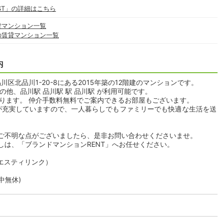
ST」の詳細はこちら
貸マンション一覧
の賃貸マンション一覧
内
川区北品川1-20-8にある2015年築の12階建のマンションです。
の他、品川駅 品川駅 駅 品川駅 が利用可能です。
おります。 仲介手数料無料でご案内できるお部屋もございます。
備が充実していますので、一人暮らしでもファミリーでも快適な生活を送
ご不明な点がございましたら、是非お問い合わせくださいませ。
しは、「ブランドマンションRENT」へお任せください。
社エスティリンク）
年中無休)