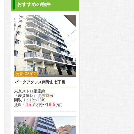
おすすめの物件
2
2
更新 08/07
パークアクシス南青山七丁目
東京メトロ銀座線
『表参道駅』徒歩
13
分
間取り：1R〜1DK
15.7
19.5
賃料：
〜
万円
万円