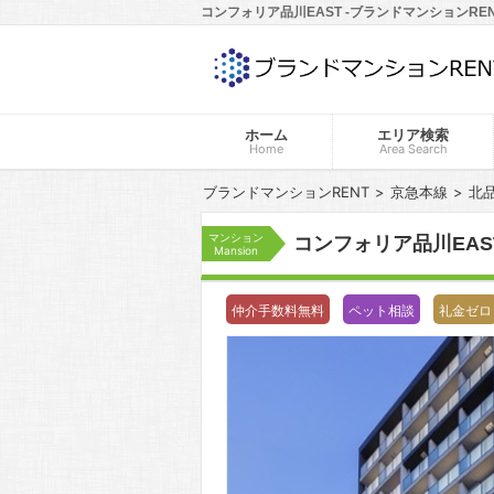
コンフォリア品川EAST -ブランドマンションREN
ホーム
エリア検索
Home
Area Search
ブランドマンションRENT
京急本線
北
マンション
コンフォリア品川EAS
Mansion
仲介手数料無料
ペット相談
礼金ゼロ