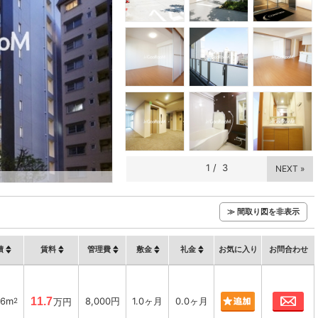
1
/
3
NEXT »
≫ 間取り図を非表示
積
賃料
管理費
敷金
礼金
お気に入り
お問合わせ
お
26m
11.7
8,000円
1.0ヶ月
0.0ヶ月
2
万円