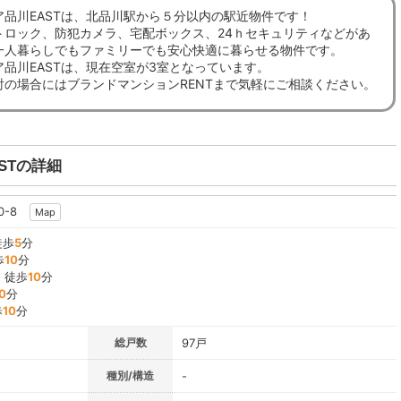
ア品川EASTは、北品川駅から５分以内の駅近物件です！
トロック、防犯カメラ、宅配ボックス、24ｈセキュリティなどがあ
一人暮らしでもファミリーでも安心快適に暮らせる物件です。
品川EASTは、現在空室が3室となっています。
討の場合にはブランドマンションRENTまで気軽にご相談ください。
STの詳細
0-8
Map
徒歩
5
分
歩
10
分
』徒歩
10
分
0
分
歩
10
分
総戸数
97戸
種別/構造
-