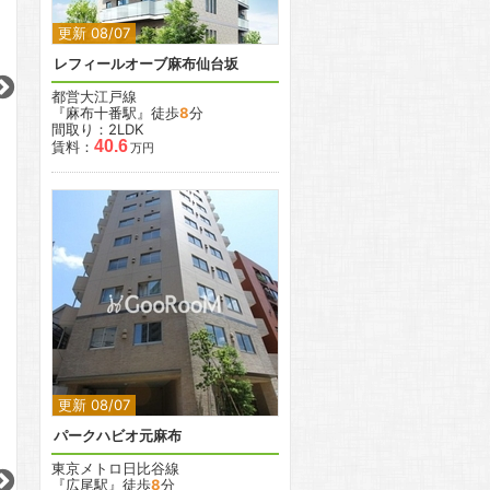
更新 08/07
2
2
2
2
2
レフィールオーブ麻布仙台坂
都営大江戸線
更新 08/07
更新 08/07
更新 08/07
『麻布十番駅』徒歩
8
分
間取り：2LDK
コンフォリア・リヴ西蒲田
コンフォリア・リヴ大森西
コンフォリア東池袋
40.6
賃料：
万円
東急池上線
京急本線
JR山手線
『蓮沼駅』徒歩
2
分
『大森町駅』徒歩
11
分
『大塚駅』徒歩
9
間取り：1DK〜2LDK
間取り：2LDK〜3LDK
間取り：1K〜2LDK
13.5
17.6
22.0
30.2
15.7
賃料：
〜
賃料：
〜
賃料：
〜
万円
万円
万円
万円
万円
2
更新 08/07
パークハビオ元麻布
2
2
2
2
2
東京メトロ日比谷線
『広尾駅』徒歩
8
分