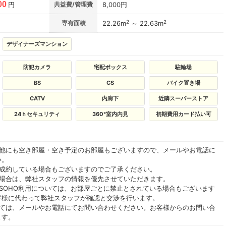
00
円
共益費/管理費
8,000円
2
2
専有面積
22.26m
～ 22.63m
デザイナーズマンション
防犯カメラ
宅配ボックス
駐輪場
BS
CS
バイク置き場
CATV
内廊下
近隣スーパーストア
24ｈセキュリティ
360°室内内見
初期費用カード払い可
の他にも空き部屋・空き予定のお部屋もございますので、メールやお電話に
い。
ご成約している場合もございますのでご了承ください。
る場合は、弊社スタッフの情報を優先させていただきます。
SOHO利用については、お部屋ごとに禁止とされている場合もございます
客様に代わって弊社スタッフが確認と交渉を行います。
いては、メールやお電話にてお問い合わせください。お客様からのお問い合
ます。