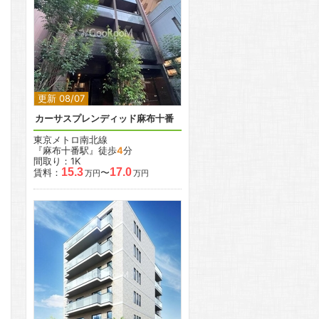
2
2
更新 08/07
カーサスプレンディッド麻布十番
東京メトロ南北線
『麻布十番駅』徒歩
4
分
間取り：1K
15.3
17.0
賃料：
〜
万円
万円
2