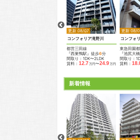
2
2
2
2
更新 08/07
更新 08/07
更新 08/0
コンフォリア・リヴ西池袋
コンフォリア滝野川
コンフォ
東京メトロ有楽町線
都営三田線
東急田園都
『池袋駅』徒歩
11
分
『西巣鴨駅』徒歩
6
分
『池尻大橋
間取り：1K
間取り：1DK〜2LDK
間取り：1D
.0
14.9
15.4
12.7
24.9
18.
賃料：
〜
賃料：
〜
賃料：
万円
万円
万円
万円
万円
新着情報
2
2
2
2
2