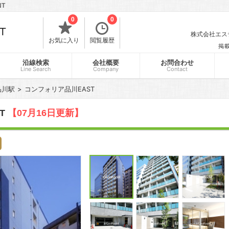
T
0
0
株式会社エスティ
お気に入り
閲覧履歴
掲
沿線検索
会社概要
お問合わせ
Line Search
Company
Contact
品川駅
コンフォリア品川EAST
T
【07月16日更新】