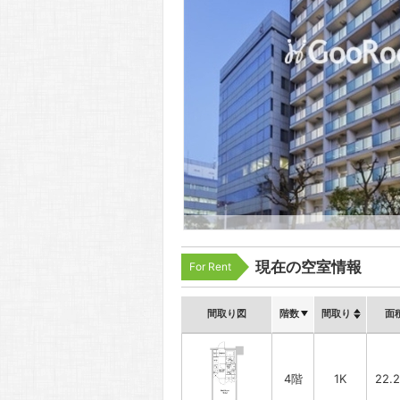
現在の空室情報
For Rent
間取り図
階数
間取り
面
4階
1K
22.