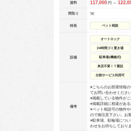
117,000
122,0
賃料
円 ～
間取り
1K
特長
ペット相談
オートロック
24時間ゴミ置き場
設備
駐車場(機械式)
来店不要ＩＴ重説
分割サービス利用可
※こちらのお部屋情報
てお問い合わせくださ
※掲載している物件が
※掲載詳細に相違があ
備考
※ペット相談可の物件や
ので御注意下さい。お
※駐車場、駐輪場につ
わせをお待ちしており