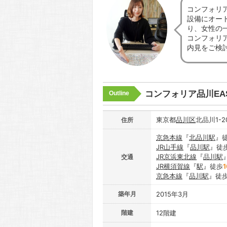
コンフォリ
設備にオー
り、女性の
コンフォリア
内見をご検
コンフォリア品川EA
Outline
東京都
品川区
北品川1-2
住所
京急本線
『
北品川駅
』
JR山手線
『
品川駅
』徒
JR京浜東北線
『
品川駅
交通
JR横須賀線
『
駅
』徒歩
1
京急本線
『
品川駅
』徒
築年月
2015年3月
階建
12階建