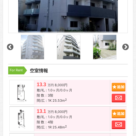
For Rent
空室情報
13.3
8,000円
追加
万円
敷/礼：1.0ヶ月/0.0ヶ月
階 数：3階
お問
2
間/広：1K 25.53m
13.1
8,000円
追加
万円
敷/礼：1.0ヶ月/0.0ヶ月
階 数：4階
お問
2
間/広：1R 25.48m