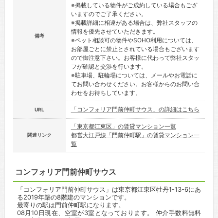
※掲載している物件がご成約している場合もござ
いますのでご了承ください。
※掲載詳細に相違がある場合は、弊社スタッフの
情報を優先させていただきます。
備考
※ペット相談可の物件やSOHO利用については、
お部屋ごとに禁止とされている場合もございます
ので御注意下さい。お客様に代わって弊社スタッ
フが確認と交渉を行います。
※駐車場、駐輪場については、メールやお電話に
てお問い合わせください。お客様からのお問い合
わせをお待ちしています。
「コンフォリア門前仲町サウス」の詳細はこちら
URL
「東京都江東区」の賃貸マンション一覧
都営大江戸線「門前仲町駅」の賃貸マンション一
関連リンク
覧
コンフォリア門前仲町サウス
「コンフォリア門前仲町サウス」は東京都江東区牡丹1-13-6にあ
る2019年築の8階建のマンションです。
最寄りの駅は門前仲町駅になります。
08月10日現在、空室が3室となっております。 仲介手数料無料