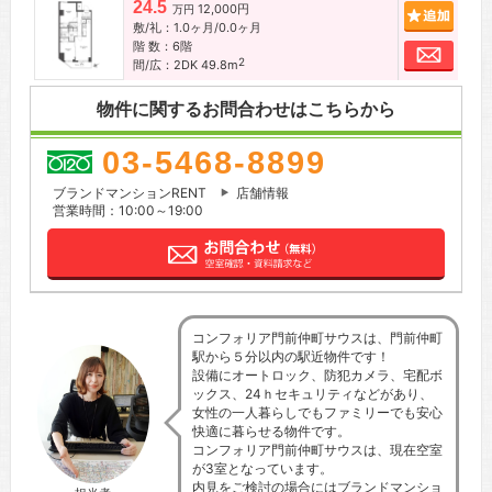
24.5
12,000円
追加
万円
敷/礼：1.0ヶ月/0.0ヶ月
階 数：6階
お問
2
間/広：2DK 49.8m
物件に関するお問合わせはこちらから
03-5468-8899
ブランドマンションRENT
店舗情報
営業時間：10:00～19:00
コンフォリア門前仲町サウスは、門前仲町
駅から５分以内の駅近物件です！
設備にオートロック、防犯カメラ、宅配ボ
ックス、24ｈセキュリティなどがあり、
女性の一人暮らしでもファミリーでも安心
快適に暮らせる物件です。
コンフォリア門前仲町サウスは、現在空室
が3室となっています。
内見をご検討の場合にはブランドマンショ