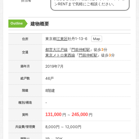
担当者
ンRENTまで気軽にご相談ください。
建物概要
Outline
東京都
江東区
牡丹1-13-6
Map
住所
都営大江戸線
『
門前仲町駅
』徒歩
3
分
交通
東京メトロ東西線
『
門前仲町駅
』徒歩
3
分
2019年7月
築年月
46戸
総戸数
8階建
階建
-
種別/構造
131,000
245,000
円 ～
円
賃料
8,000円 ～ 12,000円
共益費/管理費
1R ～ 2DK
間取り