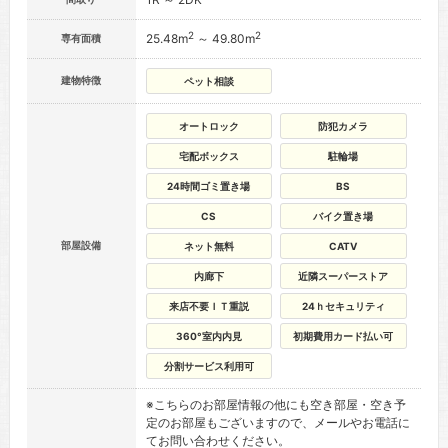
2
2
25.48m
～ 49.80m
専有面積
建物特徴
ペット相談
オートロック
防犯カメラ
宅配ボックス
駐輪場
24時間ゴミ置き場
BS
CS
バイク置き場
部屋設備
ネット無料
CATV
内廊下
近隣スーパーストア
来店不要ＩＴ重説
24ｈセキュリティ
360°室内内見
初期費用カード払い可
分割サービス利用可
※こちらのお部屋情報の他にも空き部屋・空き予
定のお部屋もございますので、メールやお電話に
てお問い合わせください。