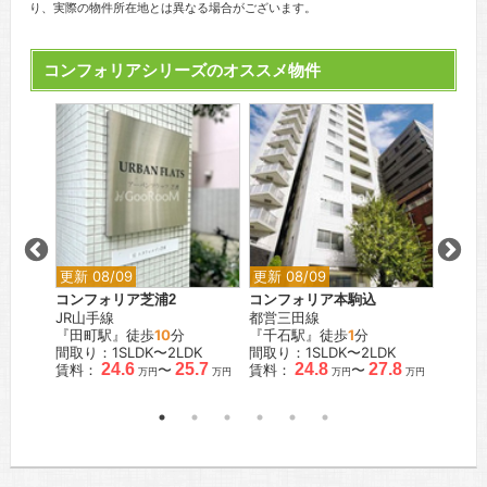
り、実際の物件所在地とは異なる場合がございます。
コンフォリアシリーズのオススメ物件
更新 08/09
更新 08/09
更新 0
コンフォリア芝浦2
コンフォリア本駒込
コンフ
JR山手線
都営三田線
東京メ
『田町駅』徒歩
10
分
『千石駅』徒歩
1
分
『麹町
間取り：1SLDK〜2LDK
間取り：1SLDK〜2LDK
間取り：
.6
24.6
25.7
24.8
27.8
賃料：
〜
賃料：
〜
賃料：
万円
万円
万円
万円
万円