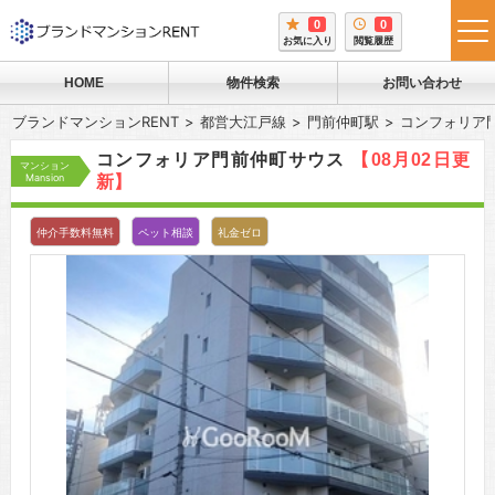
0
0
tog
お気に入り
閲覧履歴
me
HOME
物件検索
お問い合わせ
ブランドマンションRENT
都営大江戸線
門前仲町駅
コンフォリア
コンフォリア門前仲町サウス
【08月02日更
マンション
Mansion
新】
仲介手数料無料
ペット相談
礼金ゼロ