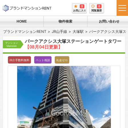
0
0
tog
お気に入り
閲覧履歴
me
HOME
物件検索
お問い合わせ
ブランドマンションRENT
JR山手線
大塚駅
パークアクシス大塚ス
パークアクシス大塚ステーションゲートタワー
マンション
Mansion
【08月04日更新】
仲介手数料無料
ペット相談
礼金ゼロ