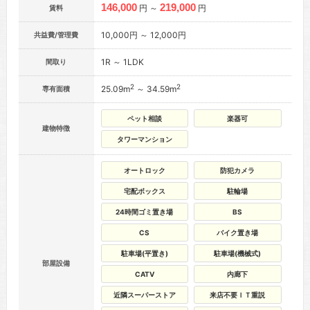
146,000
219,000
円 ～
円
賃料
10,000円 ～ 12,000円
共益費/管理費
1R ～ 1LDK
間取り
2
2
25.09m
～ 34.59m
専有面積
ペット相談
楽器可
建物特徴
タワーマンション
オートロック
防犯カメラ
宅配ボックス
駐輪場
24時間ゴミ置き場
BS
CS
バイク置き場
駐車場(平置き)
駐車場(機械式)
部屋設備
CATV
内廊下
近隣スーパーストア
来店不要ＩＴ重説