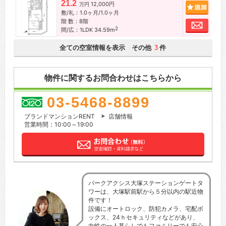
21.2
12,000円
追加
万円
敷/礼：1.0ヶ月/1.0ヶ月
階 数：8階
お問
2
間/広：1LDK 34.59m
全ての空室情報を表示 その他
件
3
物件に関するお問合わせはこちらから
03-5468-8899
ブランドマンションRENT
店舗情報
営業時間：10:00～19:00
パークアクシス大塚ステーションゲートタ
ワーは、大塚駅前駅から５分以内の駅近物
件です！
設備にオートロック、防犯カメラ、宅配ボ
ックス、24ｈセキュリティなどがあり、
女性の一人暮らしでもファミリーでも安心