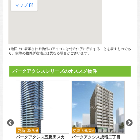
※地図上に表示される物件のアイコンは付近住所に所在することを表すものであ
り、実際の物件所在地とは異なる場合がございます。
パークアクシスシリーズのオススメ物件
更新 08/09
更新 08/09
更新 0
天王洲
パークアクシス五反田スカ
パークアクシス成増二丁目
パーク