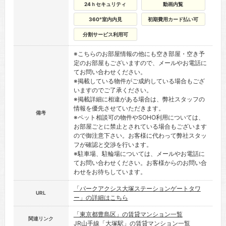
24ｈセキュリティ
動画内覧
360°室内内見
初期費用カード払い可
分割サービス利用可
※こちらのお部屋情報の他にも空き部屋・空き予
定のお部屋もございますので、メールやお電話に
てお問い合わせください。
※掲載している物件がご成約している場合もござ
いますのでご了承ください。
※掲載詳細に相違がある場合は、弊社スタッフの
情報を優先させていただきます。
備考
※ペット相談可の物件やSOHO利用については、
お部屋ごとに禁止とされている場合もございます
ので御注意下さい。お客様に代わって弊社スタッ
フが確認と交渉を行います。
※駐車場、駐輪場については、メールやお電話に
てお問い合わせください。お客様からのお問い合
わせをお待ちしています。
「パークアクシス大塚ステーションゲートタワ
URL
ー」の詳細はこちら
「東京都豊島区」の賃貸マンション一覧
関連リンク
JR山手線「大塚駅」の賃貸マンション一覧