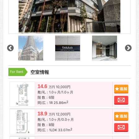
For Rent
空室情報
14.6
10,000円
追加
万円
敷/礼：1.0ヶ月/1.0ヶ月
階 数：6階
お問
2
間/広：1R 25.86m
18.9
12,000円
追加
万円
敷/礼：1.0ヶ月/0.0ヶ月
階 数：8階
お問
2
間/広：1LDK 33.07m