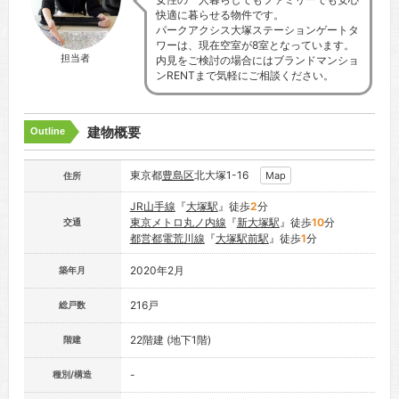
快適に暮らせる物件です。
パークアクシス大塚ステーションゲートタ
ワーは、現在空室が8室となっています。
担当者
内見をご検討の場合にはブランドマンショ
ンRENTまで気軽にご相談ください。
建物概要
Outline
東京都
豊島区
北大塚1-16
Map
住所
JR山手線
『
大塚駅
』徒歩
2
分
東京メトロ丸ノ内線
『
新大塚駅
』徒歩
10
分
交通
都営都電荒川線
『
大塚駅前駅
』徒歩
1
分
2020年2月
築年月
216戸
総戸数
22階建 (地下1階)
階建
-
種別/構造