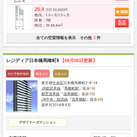
20.4
20,000円
追加
万円
敷/礼：1.0ヶ月/1.0ヶ月
階 数：7階
お問
2
間/広：1R 48.6m
全ての空室情報を表示 その他
件
1
レジディア日本橋馬喰町Ⅱ
【08月08日更新】
仲介手数料無料
敷金ゼロ
礼金ゼロ
東京都
中央区
日本橋馬喰町2-6-14
JR総武本線
『
馬喰町駅
』徒歩
1
分
都営浅草線
『
浅草橋駅
』徒歩
3
分
JR中央・総武線
『
浅草橋駅
』徒歩
4
分
築年月2014年4月
デザイナーズマンション