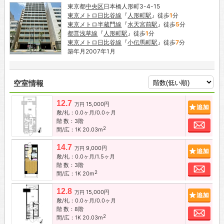
東京都
中央区
日本橋人形町3-4-15
東京メトロ日比谷線
『
人形町駅
』徒歩
1
分
東京メトロ半蔵門線
『
水天宮前駅
』徒歩
5
分
都営浅草線
『
人形町駅
』徒歩
1
分
東京メトロ日比谷線
『
小伝馬町駅
』徒歩
7
分
築年月2007年1月
空室情報
12.7
15,000円
追加
万円
敷/礼：0.0ヶ月/0.0ヶ月
階 数：3階
お問
2
間/広：1K 20.03m
14.7
9,000円
追加
万円
敷/礼：0.0ヶ月/1.5ヶ月
階 数：3階
お問
2
間/広：1K 20m
12.8
15,000円
追加
万円
敷/礼：0.0ヶ月/0.0ヶ月
階 数：8階
お問
2
間/広：1K 20.03m