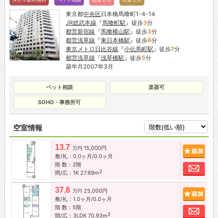
東京都
中央区
日本橋馬喰町1-4-14
JR総武本線
『
馬喰町駅
』徒歩
3
分
都営新宿線
『
馬喰横山駅
』徒歩
3
分
都営浅草線
『
東日本橋駅
』徒歩
6
分
東京メトロ日比谷線
『
小伝馬町駅
』徒歩
7
分
都営浅草線
『
浅草橋駅
』徒歩
5
分
築年月2007年3月
ペット相談
楽器可
SOHO・事務所可
空室情報
13.7
15,000円
追加
万円
敷/礼：0.0ヶ月/0.0ヶ月
階 数：2階
お問
2
間/広：1K 27.69m
37.8
25,000円
追加
万円
敷/礼：1.0ヶ月/0.0ヶ月
階 数：5階
お問
2
間/広：3LDK 70.93m