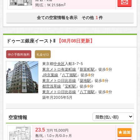
2
間/広：1K 21.58m
全ての空室情報を表示 その他
件
1
ドゥーエ銀座イーストⅡ
【08月08日更新】
仲介手数料無料
礼金ゼロ
東京都
中央区
入船3-7-5
東京メトロ有楽町線
『
新富町駅
』徒歩
5
分
JR京葉線
『
八丁堀駅
』徒歩
8
分
東京メトロ日比谷線
『
築地駅
』徒歩
8
分
都営浅草線
『
宝町駅
』徒歩
9
分
東京メトロ日比谷線
『
八丁堀駅
』徒歩
8
分
築年月2005年5月
空室情報
23.5
15,000円
追加
万円
敷/礼：1.0ヶ月/0.0ヶ月