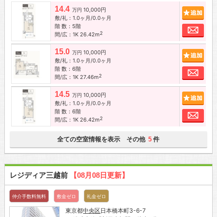
14.4
10,000円
追加
万円
敷/礼：1.0ヶ月/0.0ヶ月
階 数：5階
お問
2
間/広：1K 26.42m
15.0
10,000円
追加
万円
敷/礼：1.0ヶ月/0.0ヶ月
階 数：6階
お問
2
間/広：1K 27.46m
14.5
10,000円
追加
万円
敷/礼：1.0ヶ月/0.0ヶ月
階 数：6階
お問
2
間/広：1K 26.42m
全ての空室情報を表示 その他
件
5
レジディア三越前
【08月08日更新】
仲介手数料無料
敷金ゼロ
礼金ゼロ
東京都
中央区
日本橋本町3-6-7