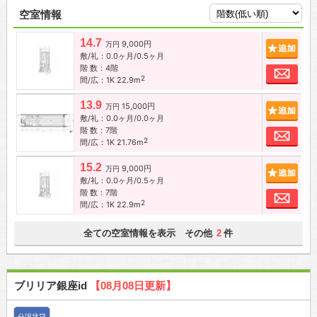
空室情報
14.7
9,000円
追加
万円
敷/礼：0.0ヶ月/0.5ヶ月
階 数：4階
お問
2
間/広：1K 22.9m
13.9
15,000円
追加
万円
敷/礼：0.0ヶ月/0.0ヶ月
階 数：7階
お問
2
間/広：1K 21.76m
15.2
9,000円
追加
万円
敷/礼：0.0ヶ月/0.5ヶ月
階 数：7階
お問
2
間/広：1K 22.9m
全ての空室情報を表示 その他
件
2
ブリリア銀座id
【08月08日更新】
分譲賃貸