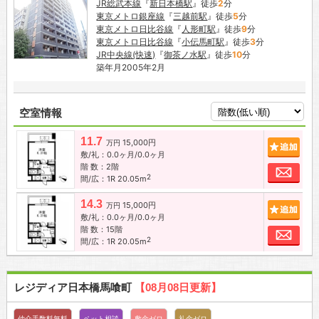
JR総武本線
『
新日本橋駅
』徒歩
2
分
東京メトロ銀座線
『
三越前駅
』徒歩
5
分
東京メトロ日比谷線
『
人形町駅
』徒歩
9
分
東京メトロ日比谷線
『
小伝馬町駅
』徒歩
3
分
JR中央線(快速)
『
御茶ノ水駅
』徒歩
10
分
築年月2005年2月
空室情報
11.7
15,000円
追加
万円
敷/礼：0.0ヶ月/0.0ヶ月
階 数：2階
お問
2
間/広：1R 20.05m
14.3
15,000円
追加
万円
敷/礼：0.0ヶ月/0.0ヶ月
階 数：15階
お問
2
間/広：1R 20.05m
レジディア日本橋馬喰町
【08月08日更新】
仲介手数料無料
ペット相談
敷金ゼロ
礼金ゼロ