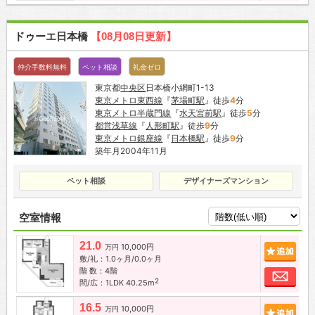
ドゥーエ日本橋
【08月08日更新】
仲介手数料無料
ペット相談
礼金ゼロ
東京都
中央区
日本橋小網町1-13
東京メトロ東西線
『
茅場町駅
』徒歩
4
分
東京メトロ半蔵門線
『
水天宮前駅
』徒歩
5
分
都営浅草線
『
人形町駅
』徒歩
9
分
東京メトロ銀座線
『
日本橋駅
』徒歩
9
分
築年月2004年11月
ペット相談
デザイナーズマンション
空室情報
21.0
10,000円
追加
万円
敷/礼：1.0ヶ月/0.0ヶ月
階 数：4階
お問
2
間/広：1LDK 40.25m
16.5
10,000円
追加
万円