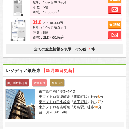
敷/礼：1.0ヶ月/0.0ヶ月
階 数：5階
お問
2
間/広：1K 30.6m
31.8
10,000円
追加
万円
敷/礼：1.0ヶ月/0.0ヶ月
階 数：6階
お問
2
間/広：2LDK 60.9m
全ての空室情報を表示 その他
件
3
レジディア銀座東
【08月08日更新】
仲介手数料無料
敷金ゼロ
礼金ゼロ
東京都
中央区
湊3-4-10
東京メトロ有楽町線
『
新富町駅
』徒歩
3
分
東京メトロ日比谷線
『
八丁堀駅
』徒歩
7
分
東京メトロ有楽町線
『
月島駅
』徒歩
10
分
築年月2004年9月