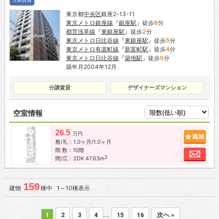
東京都
中央区
銀座2-13-11
東京メトロ銀座線
『
銀座駅
』徒歩
6
分
都営浅草線
『
東銀座駅
』徒歩
2
分
東京メトロ日比谷線
『
東銀座駅
』徒歩
5
分
東京メトロ有楽町線
『
新富町駅
』徒歩
4
分
東京メトロ日比谷線
『
築地駅
』徒歩
5
分
築年月2004年12月
分譲賃貸
デザイナーズマンション
空室情報
26.5
追加
万円
敷/礼：1.0ヶ月/1.0ヶ月
階 数：10階
お問
2
間/広：2DK 47.63m
159
建物
棟中 1～10棟表示
...
1
2
3
4
15
16
次へ »