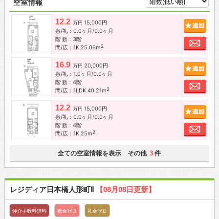
空室情報
12.2
15,000円
追加
万円
敷/礼：0.0ヶ月/0.0ヶ月
階 数：3階
お問
2
間/広：1K 25.06m
16.9
20,000円
追加
万円
敷/礼：1.0ヶ月/0.0ヶ月
階 数：4階
お問
2
間/広：1LDK 40.21m
12.2
15,000円
追加
万円
敷/礼：0.0ヶ月/0.0ヶ月
階 数：4階
お問
2
間/広：1K 25m
全ての空室情報を表示 その他
件
3
レジディア日本橋人形町Ⅱ
【08月08日更新】
仲介手数料無料
敷金ゼロ
礼金ゼロ