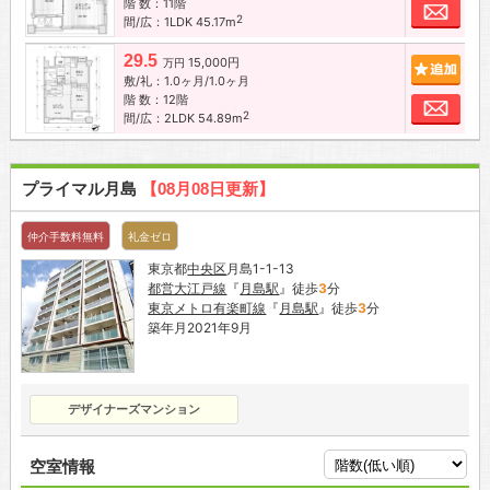
階 数：11階
お問
2
間/広：1LDK 45.17m
29.5
15,000円
追加
万円
敷/礼：1.0ヶ月/1.0ヶ月
階 数：12階
お問
2
間/広：2LDK 54.89m
プライマル月島
【08月08日更新】
仲介手数料無料
礼金ゼロ
東京都
中央区
月島1-1-13
都営大江戸線
『
月島駅
』徒歩
3
分
東京メトロ有楽町線
『
月島駅
』徒歩
3
分
築年月2021年9月
デザイナーズマンション
空室情報