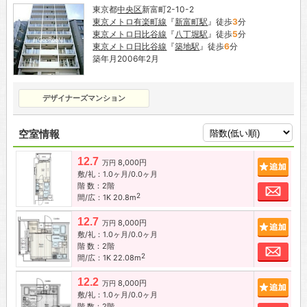
東京都
中央区
新富町2-10-2
東京メトロ有楽町線
『
新富町駅
』徒歩
3
分
東京メトロ日比谷線
『
八丁堀駅
』徒歩
5
分
東京メトロ日比谷線
『
築地駅
』徒歩
6
分
築年月2006年2月
デザイナーズマンション
空室情報
12.7
8,000円
追加
万円
敷/礼：1.0ヶ月/0.0ヶ月
階 数：2階
お問
2
間/広：1K 20.8m
12.7
8,000円
追加
万円
敷/礼：1.0ヶ月/0.0ヶ月
階 数：2階
お問
2
間/広：1K 22.08m
12.2
8,000円
追加
万円
敷/礼：1.0ヶ月/0.0ヶ月
階 数：2階
お問