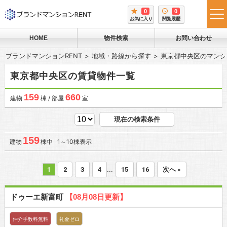
0
0
tog
お気に入り
閲覧履歴
me
HOME
物件検索
お問い合わせ
ブランドマンションRENT
地域・路線から探す
東京都中央区のマンシ
東京都中央区の賃貸物件一覧
159
660
建物
棟 / 部屋
室
現在の検索条件
159
建物
棟中 1～10棟表示
...
1
2
3
4
15
16
次へ »
ドゥーエ新富町
【08月08日更新】
仲介手数料無料
礼金ゼロ