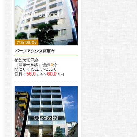
2
2
更新 08/06
パークアクシス南麻布
都営大江戸線
『麻布十番駅』徒歩
4
分
間取り：1SLDK〜2LDK
56.0
60.0
賃料：
〜
万円
万円
2