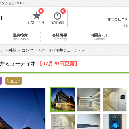
ンションRENT
0
0
株式会社エスティ
お気に入り
閲覧履歴
掲載
沿線検索
会社概要
お問合わせ
Line Search
Company
Contact
平井駅
コンフォリア・リヴ平井ミューティオ
平井ミューティオ
【07月29日更新】
談
礼金ゼロ