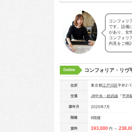
コンフォリ
です。設備
があり、女
コンフォリ
内見をご検
コンフォリア・リヴ
Outline
東京都
江戸川区
平井2-1
住所
JR中央・総武線
『
平井
交通
築年月
2025年7月
階建
6階建
193,000
238,0
賃料
円 ～