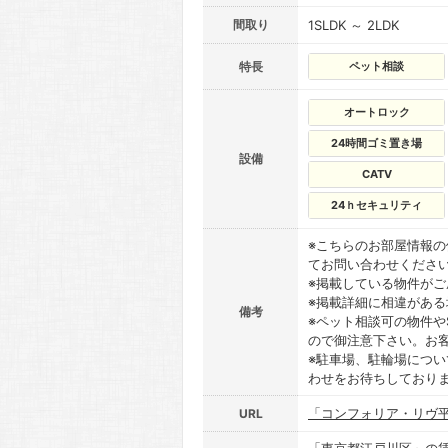
間取り
1SLDK ～ 2LDK
特長
ペット相談
オートロック
24時間ゴミ置き場
設備
CATV
24ｈセキュリティ
※こちらのお部屋情報
てお問い合わせくださ
※掲載している物件が
※掲載詳細に相違があ
備考
※ペット相談可の物件や
ので御注意下さい。お
※駐車場、駐輪場につ
わせをお待ちしており
「コンフォリア・リヴ
URL