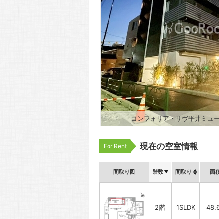
コンフォリア・リヴ平井ミュー
現在の空室情報
For Rent
間取り図
階数
間取り
面
2階
1SLDK
48.