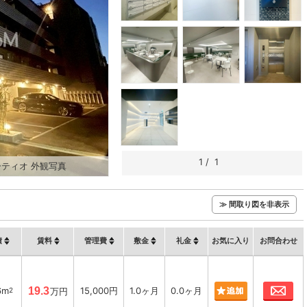
1
/
1
ティオ 外観写真
≫ 間取り図を非表示
積
賃料
管理費
敷金
礼金
お気に入り
お問合わせ
お
6m
19.3
15,000円
1.0ヶ月
0.0ヶ月
2
万円