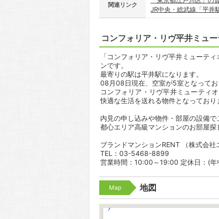
「東京都江戸川区」の
関連リンク
JR中央・総武線「平井
コンフォリア・リヴ平井ミュー
「コンフォリア・リヴ平井ミューティオ」
ンです。
最寄りの駅は平井駅になります。
08月08日現在、空室が5室となって
コンフォリア・リヴ平井ミューティオ
快適な生活を送れる物件となっており
内見の申し込みや物件・部屋の設備で
都心エリア高級マンションのお部屋探
ブランドマンションRENT （株式会
TEL：03-5468-8899
営業時間：10:00～19:00 定休日：(
地図
Map