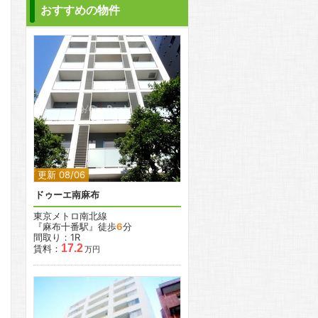
おすすめの物件
2
更新 08/06
ドゥーエ南麻布
東京メトロ南北線
『麻布十番駅』徒歩
6
分
間取り：1R
17.2
賃料：
万円