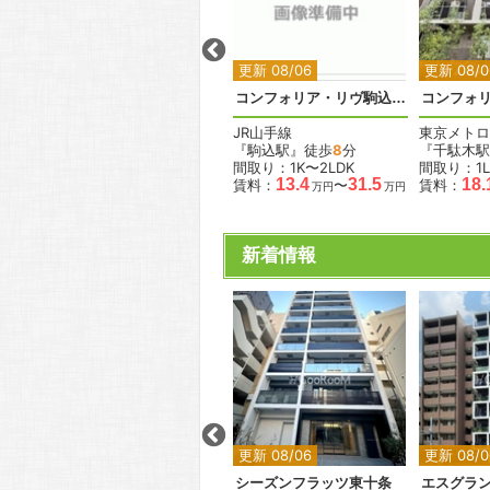
2
2
2
2
2
更新 08/06
更新 08/06
更新 08/0
コンフォリア清澄白河トロワ
コンフォリア森下リバーサイド
コンフォリア・リヴ駒込西ヶ原
都営新宿線
JR山手線
東京メトロ
分
『森下駅』徒歩
5
分
『駒込駅』徒歩
8
分
『千駄木駅
間取り：1K〜2LDK
間取り：1K〜2LDK
間取り：1L
.1
13.1
25.6
13.4
31.5
18.
賃料：
〜
賃料：
〜
賃料：
万円
万円
万円
万円
万円
新着情報
2
2
2
2
2
更新 08/06
更新 08/06
更新 08/0
ドゥーエ新富町
シーズンフラッツ東十条