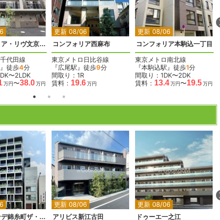
2
2
2
2
2
6
更新 08/06
更新 08/06
コンフォリア・リヴ文京千駄木
コンフォリア西麻布
コンフォリア本駒込一丁目
千代田線
東京メトロ日比谷線
東京メトロ南北線
』徒歩
4
分
『広尾駅』徒歩
9
分
『本駒込駅』徒歩
1
分
DK〜2LDK
間取り：1R
間取り：1DK〜2DK
1
38.0
19.6
13.4
19.5
〜
賃料：
賃料：
〜
万円
万円
万円
万円
万円
2
2
2
2
2
6
更新 08/06
更新 08/06
エスグランデ錦糸町ザ・クラス
アリビス新江古田
ドゥーエ一之江