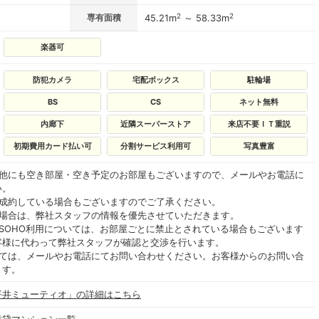
2
2
専有面積
45.21m
～ 58.33m
楽器可
防犯カメラ
宅配ボックス
駐輪場
BS
CS
ネット無料
内廊下
近隣スーパーストア
来店不要ＩＴ重説
初期費用カード払い可
分割サービス利用可
写真豊富
の他にも空き部屋・空き予定のお部屋もございますので、メールやお電話に
い。
ご成約している場合もございますのでご了承ください。
る場合は、弊社スタッフの情報を優先させていただきます。
SOHO利用については、お部屋ごとに禁止とされている場合もございます
客様に代わって弊社スタッフが確認と交渉を行います。
いては、メールやお電話にてお問い合わせください。お客様からのお問い合
ます。
平井ミューティオ」の詳細はこちら