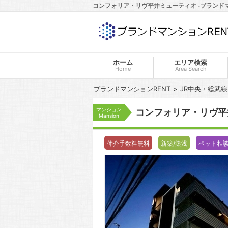
コンフォリア・リヴ平井ミューティオ -ブランドマ
ホーム
エリア検索
Home
Area Search
ブランドマンションRENT
JR中央・総武線
マンション
コンフォリア・リヴ
Mansion
仲介手数料無料
新築/築浅
ペット相