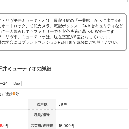
ア・リヴ平井ミューティオは、最寄り駅の「平井駅」から徒歩で8分
にオートロック、防犯カメラ、宅配ボックス、24ｈセキュリティなど
性の一人暮らしでもファミリーでも安心快適に暮らせる物件です。
ア・リヴ平井ミューティオは、現在空室が5室となっています。
討の場合にはブランドマンションRENTまで気軽にご相談ください。
平井ミューティオの詳細
7-24
Map
駅
』徒歩
8
分
総戸数
56戸
種別/構造
-
00
円
共益費/管理費
15,000円