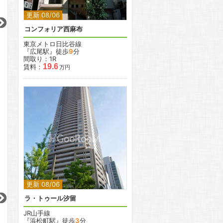
2
2
2
2
更新 08/06
コンフォリア西麻布
更新 08/06
更新 08/06
更新 08/06
東京メトロ日比谷線
コンフォリア本駒込
コンフォリア田町
コンフォリア蒲田
『広尾駅』徒歩
9
分
間取り：1R
都営三田線
JR山手線
京急本線
19.6
賃料：
万円
『千石駅』徒歩
1
分
『田町駅』徒歩
9
分
『京急蒲田駅』徒
間取り：1SLDK〜2LDK
間取り：2LDK
間取り：1R〜1K
24.8
27.1
30.7
30.9
11.6
賃料：
〜
賃料：
〜
賃料：
〜
万円
万円
万円
万円
万円
2
2
2
2
2
2
更新 08/06
2
ラ・トゥール汐留
更新 08/06
更新 08/06
更新 08/06
JR山手線
グランカーサ文京千石
KDXレジデンス瑞江
グランパセオ日本
『浜松町駅』徒歩
3
分