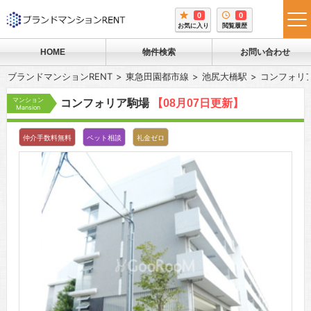
0
0
tog
お気に入り
閲覧履歴
me
HOME
物件検索
お問い合わせ
ブランドマンションRENT
東急田園都市線
池尻大橋駅
コンフォリ
マンション
コンフォリア駒場
【08月07日更新】
Mansion
仲介手数料無料
ペット相談
礼金ゼロ