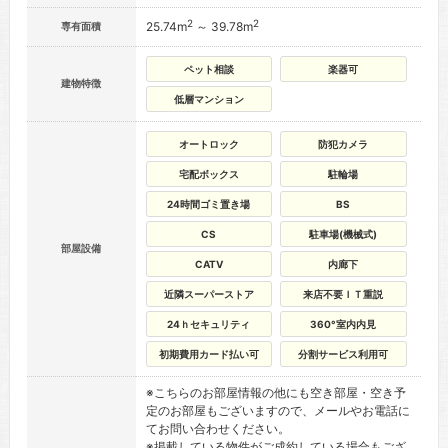
2
2
25.74m
～ 39.78m
専有面積
ペット相談
楽器可
建物特徴
低層マンション
オートロック
防犯カメラ
宅配ボックス
駐輪場
24時間ゴミ置き場
BS
CS
駐車場(機械式)
部屋設備
CATV
内廊下
近隣スーパーストア
来店不要ＩＴ重説
24ｈセキュリティ
360°室内内見
初期費用カード払い可
分割サービス利用可
※こちらのお部屋情報の他にも空き部屋・空き予
定のお部屋もございますので、メールやお電話に
てお問い合わせください。
※掲載している物件がご成約している場合もござ