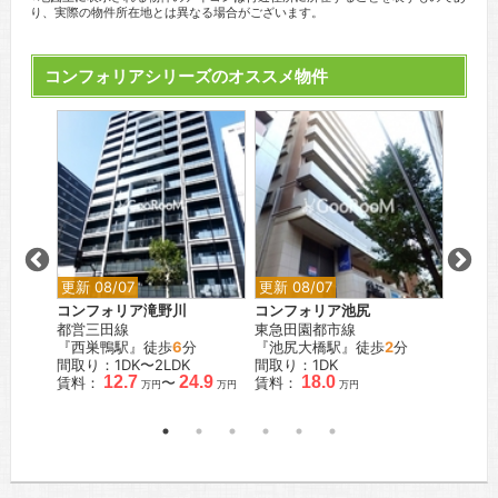
り、実際の物件所在地とは異なる場合がございます。
コンフォリアシリーズのオススメ物件
更新 08/07
更新 08/07
更新 0
西池袋
コンフォリア滝野川
コンフォリア池尻
コンフ
都営三田線
東急田園都市線
JR山
『西巣鴨駅』徒歩
6
分
『池尻大橋駅』徒歩
2
分
『池袋
間取り：1DK〜2LDK
間取り：1DK
間取り
.4
12.7
24.9
18.0
賃料：
〜
賃料：
賃料：
万円
万円
万円
万円