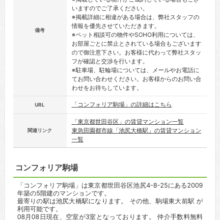
いますのでご了承ください。
※掲載詳細に相違がある場合は、弊社スタッフの
情報を優先させていただきます。
備考
※ペット相談可の物件やSOHO利用については、
お部屋ごとに禁止とされている場合もございます
ので御注意下さい。お客様に代わって弊社スタッ
フが確認と交渉を行います。
※駐車場、駐輪場については、メールやお電話に
てお問い合わせください。お客様からのお問い合
わせをお待ちしています。
「コンフォリア駒場」の詳細はこちら
URL
「東京都世田谷区」の賃貸マンション一覧
東急田園都市線「池尻大橋駅」の賃貸マンション
関連リンク
一覧
コンフォリア駒場
「コンフォリア駒場」は東京都世田谷区池尻4-8-25にある2009
年築の5階建のマンションです。
最寄りの駅は池尻大橋駅になります。 その他、駒場東大前駅 が
利用可能です。
08月08日現在、空室が3室となっております。 仲介手数料無料