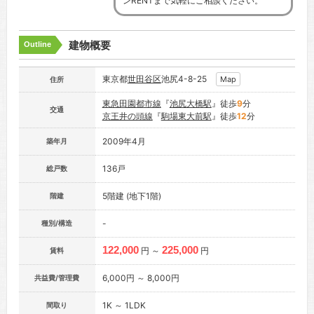
ンRENTまで気軽にご相談ください。
建物概要
Outline
東京都
世田谷区
池尻4-8-25
Map
住所
東急田園都市線
『
池尻大橋駅
』徒歩
9
分
交通
京王井の頭線
『
駒場東大前駅
』徒歩
12
分
2009年4月
築年月
136戸
総戸数
5階建 (地下1階)
階建
-
種別/構造
122,000
225,000
円 ～
円
賃料
6,000円 ～ 8,000円
共益費/管理費
1K ～ 1LDK
間取り