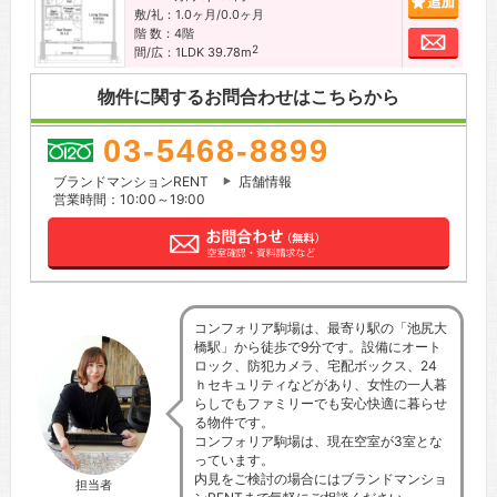
敷/礼：1.0ヶ月/0.0ヶ月
階 数：4階
お問
2
間/広：1LDK 39.78m
物件に関するお問合わせはこちらから
03-5468-8899
ブランドマンションRENT
店舗情報
営業時間：10:00～19:00
コンフォリア駒場は、最寄り駅の「池尻大
橋駅」から徒歩で9分です。設備にオート
ロック、防犯カメラ、宅配ボックス、24
ｈセキュリティなどがあり、女性の一人暮
らしでもファミリーでも安心快適に暮らせ
る物件です。
コンフォリア駒場は、現在空室が3室とな
っています。
内見をご検討の場合にはブランドマンショ
担当者