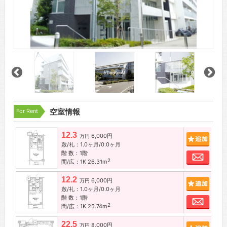
For Rent
空室情報
12.3
6,000円
追加
万円
敷/礼：1.0ヶ月/0.0ヶ月
階 数：1階
お問
2
間/広：1K 26.31m
12.2
6,000円
追加
万円
敷/礼：1.0ヶ月/0.0ヶ月
階 数：1階
お問
2
間/広：1K 25.74m
22.5
8,000円
追加
万円