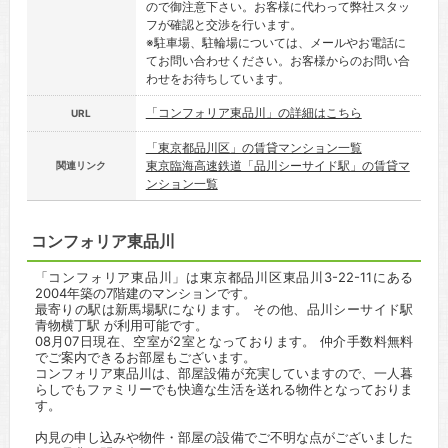
ので御注意下さい。お客様に代わって弊社スタッ
フが確認と交渉を行います。
※駐車場、駐輪場については、メールやお電話に
てお問い合わせください。お客様からのお問い合
わせをお待ちしています。
「コンフォリア東品川」の詳細はこちら
URL
「東京都品川区」の賃貸マンション一覧
東京臨海高速鉄道「品川シーサイド駅」の賃貸マ
関連リンク
ンション一覧
コンフォリア東品川
「コンフォリア東品川」は東京都品川区東品川3-22-11にある
2004年築の7階建のマンションです。
最寄りの駅は新馬場駅になります。 その他、品川シーサイド駅
青物横丁駅 が利用可能です。
08月07日現在、空室が2室となっております。 仲介手数料無料
でご案内できるお部屋もございます。
コンフォリア東品川は、部屋設備が充実していますので、一人暮
らしでもファミリーでも快適な生活を送れる物件となっておりま
す。
内見の申し込みや物件・部屋の設備でご不明な点がございました