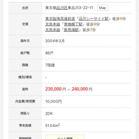
東京都
品川区
東品川3-22-11
Map
住所
東京臨海高速鉄道
『
品川シーサイド駅
』徒歩
9
分
京急本線
『
青物横丁駅
』徒歩
9
分
交通
京急本線
『
新馬場駅
』徒歩
7
分
2004年3月
築年月
86戸
総戸数
7階建
階建
-
種別/構造
230,000
240,000
円 ～
円
賃料
10,000円
共益費/管理費
2DK
間取り
2
51.04m
専有面積
建物特徴
ペット相談