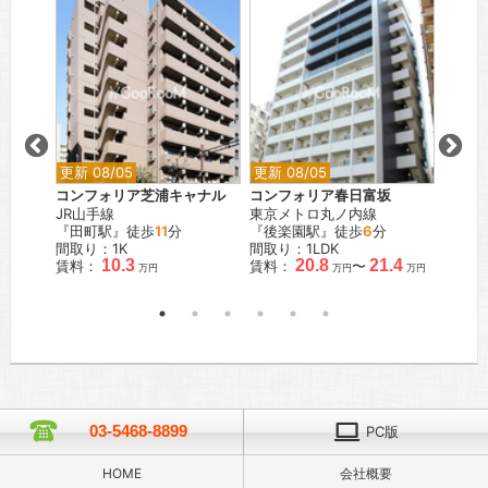
更新 08/05
更新 08/05
更新 0
コンフォリア芝浦キャナル
コンフォリア春日富坂
コンフ
JR山手線
東京メトロ丸ノ内線
JR常
『田町駅』徒歩
11
分
『後楽園駅』徒歩
6
分
『南千
間取り：1K
間取り：1LDK
間取り：
.0
10.3
20.8
21.4
賃料：
賃料：
〜
賃料：
万円
万円
万円
万円
03-5468-8899
PC版
HOME
会社概要