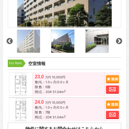
For Rent
空室情報
23.0
10,000円
追加
万円
敷/礼：1.0ヶ月/0.0ヶ月
階 数：5階
お問
2
間/広：2DK 51.04m
24.0
10,000円
追加
万円
敷/礼：1.0ヶ月/0.0ヶ月
階 数：7階
お問
2
間/広：2DK 51.04m
物件に関するお問合わせはこちらから