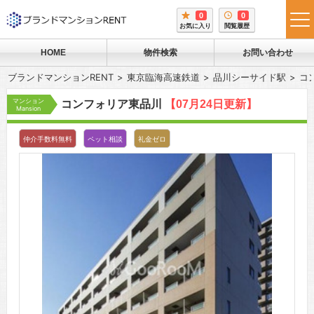
0
0
tog
お気に入り
閲覧履歴
me
HOME
物件検索
お問い合わせ
ブランドマンションRENT
東京臨海高速鉄道
品川シーサイド駅
コ
マンション
コンフォリア東品川
【07月24日更新】
Mansion
仲介手数料無料
ペット相談
礼金ゼロ