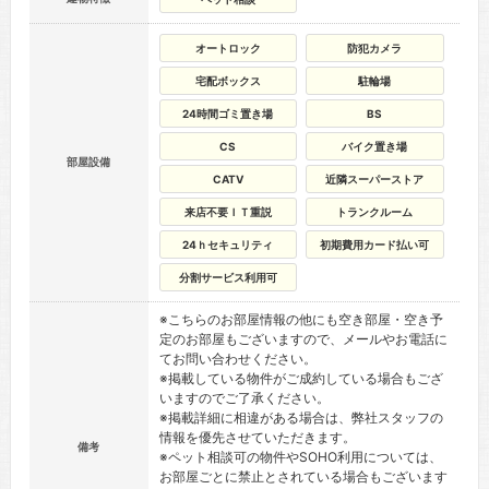
オートロック
防犯カメラ
宅配ボックス
駐輪場
24時間ゴミ置き場
BS
CS
バイク置き場
部屋設備
CATV
近隣スーパーストア
来店不要ＩＴ重説
トランクルーム
24ｈセキュリティ
初期費用カード払い可
分割サービス利用可
※こちらのお部屋情報の他にも空き部屋・空き予
定のお部屋もございますので、メールやお電話に
てお問い合わせください。
※掲載している物件がご成約している場合もござ
いますのでご了承ください。
※掲載詳細に相違がある場合は、弊社スタッフの
情報を優先させていただきます。
備考
※ペット相談可の物件やSOHO利用については、
お部屋ごとに禁止とされている場合もございます