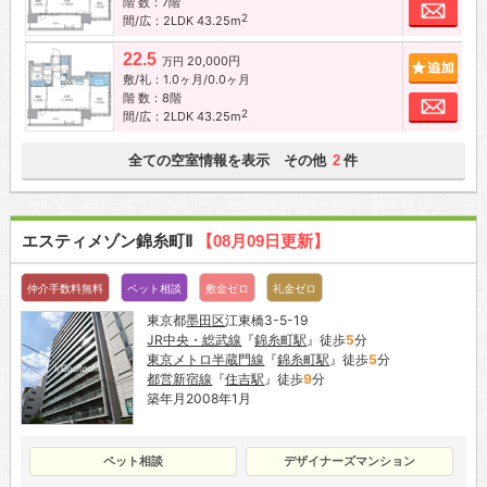
階 数：7階
お問
2
間/広：2LDK 43.25m
22.5
20,000円
追加
万円
敷/礼：1.0ヶ月/0.0ヶ月
階 数：8階
お問
2
間/広：2LDK 43.25m
全ての空室情報を表示 その他
件
2
エスティメゾン錦糸町Ⅱ
【08月09日更新】
仲介手数料無料
ペット相談
敷金ゼロ
礼金ゼロ
東京都
墨田区
江東橋3-5-19
JR中央・総武線
『
錦糸町駅
』徒歩
5
分
東京メトロ半蔵門線
『
錦糸町駅
』徒歩
5
分
都営新宿線
『
住吉駅
』徒歩
9
分
築年月2008年1月
ペット相談
デザイナーズマンション