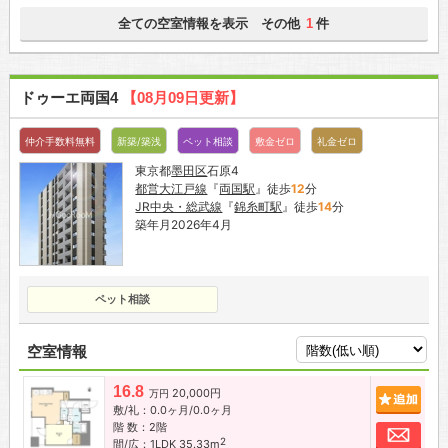
全ての空室情報を表示 その他
件
1
ドゥーエ両国4
【08月09日更新】
仲介手数料無料
新築/築浅
ペット相談
敷金ゼロ
礼金ゼロ
東京都
墨田区
石原4
都営大江戸線
『
両国駅
』徒歩
12
分
JR中央・総武線
『
錦糸町駅
』徒歩
14
分
築年月2026年4月
ペット相談
空室情報
16.8
20,000円
追加
万円
敷/礼：0.0ヶ月/0.0ヶ月
階 数：2階
お問
2
間/広：1LDK 35.33m