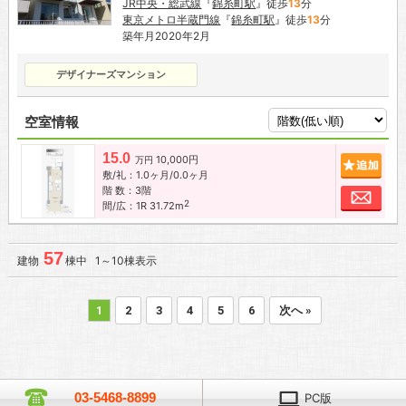
JR中央・総武線
『
錦糸町駅
』徒歩
13
分
東京メトロ半蔵門線
『
錦糸町駅
』徒歩
13
分
築年月2020年2月
デザイナーズマンション
空室情報
15.0
10,000円
追加
万円
敷/礼：1.0ヶ月/0.0ヶ月
階 数：3階
お問
2
間/広：1R 31.72m
57
建物
棟中 1～10棟表示
1
2
3
4
5
6
次へ »
03-5468-8899
PC版