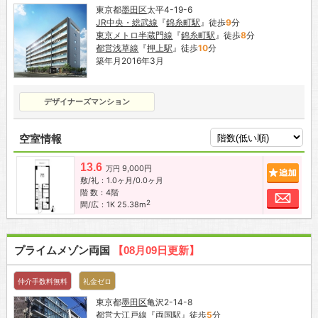
東京都
墨田区
太平4-19-6
JR中央・総武線
『
錦糸町駅
』徒歩
9
分
東京メトロ半蔵門線
『
錦糸町駅
』徒歩
8
分
都営浅草線
『
押上駅
』徒歩
10
分
築年月2016年3月
デザイナーズマンション
空室情報
13.6
9,000円
追加
万円
敷/礼：1.0ヶ月/0.0ヶ月
階 数：4階
お問
2
間/広：1K 25.38m
プライムメゾン両国
【08月09日更新】
仲介手数料無料
礼金ゼロ
東京都
墨田区
亀沢2-14-8
都営大江戸線
『
両国駅
』徒歩
5
分