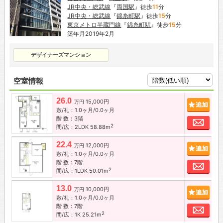
JR中央・総武線
『
両国駅
』徒歩
11
分
JR中央・総武線
『
錦糸町駅
』徒歩
15
分
東京メトロ半蔵門線
『
錦糸町駅
』徒歩
15
分
築年月2019年2月
デザイナーズマンション
空室情報
26.0
15,000円
追加
万円
敷/礼：1.0ヶ月/0.0ヶ月
階 数：3階
お問
2
間/広：2LDK 58.88m
22.4
12,000円
追加
万円
敷/礼：1.0ヶ月/0.0ヶ月
階 数：7階
お問
2
間/広：1LDK 50.01m
13.0
10,000円
追加
万円
敷/礼：1.0ヶ月/0.0ヶ月
階 数：7階
お問
2
間/広：1K 25.21m