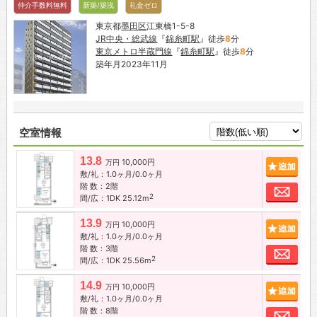
仲介手数料無料
新築/築浅
礼金ゼロ
東京都
墨田区
江東橋1-5-8
JR中央・総武線
『
錦糸町駅
』徒歩
8
分
東京メトロ半蔵門線
『
錦糸町駅
』徒歩
8
分
築年月2023年11月
空室情報
13.8
10,000円
追加
万円
敷/礼：1.0ヶ月/0.0ヶ月
階 数：2階
お問
2
間/広：1DK 25.12m
13.9
10,000円
追加
万円
敷/礼：1.0ヶ月/0.0ヶ月
階 数：3階
お問
2
間/広：1DK 25.56m
14.9
10,000円
追加
万円
敷/礼：1.0ヶ月/0.0ヶ月
階 数：8階
お問