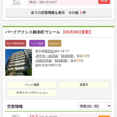
2
間/広：1DK 25.12m
全ての空室情報を表示 その他
件
5
パークアクシス錦糸町ヴェール
【08月08日更新】
仲介手数料無料
ペット相談
礼金ゼロ
東京都
墨田区
緑4-19-17
JR中央・総武線
『
錦糸町駅
』徒歩
12
分
JR総武本線
『
錦糸町駅
』徒歩
12
分
築年月2016年11月
ペット相談
楽器可
デザイナーズマンション
空室情報
13.2