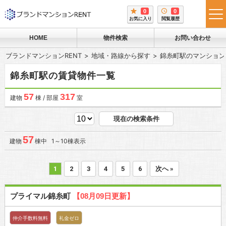
0
0
tog
お気に入り
閲覧履歴
me
HOME
物件検索
お問い合わせ
ブランドマンションRENT
地域・路線から探す
錦糸町駅のマンション
錦糸町駅の賃貸物件一覧
57
317
建物
棟 / 部屋
室
現在の検索条件
57
建物
棟中 1～10棟表示
1
2
3
4
5
6
次へ »
プライマル錦糸町
【08月09日更新】
仲介手数料無料
礼金ゼロ