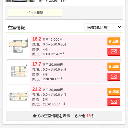
築年月2026年8月
ペット相談
空室情報
16.2
15,000円
追加
万円
敷/礼：0.0ヶ月/0.0ヶ月
階 数：2階
お問
2
間/広：1LDK 32.47m
17.7
20,000円
追加
万円
敷/礼：0.0ヶ月/0.0ヶ月
階 数：2階
お問
2
間/広：2DK 36.17m
21.2
20,000円
追加
万円
敷/礼：0.0ヶ月/0.0ヶ月
階 数：2階
お問
2
間/広：2LDK 45.04m
全ての空室情報を表示 その他
件
15