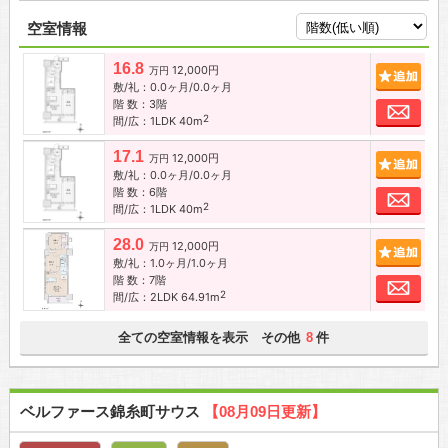
空室情報
16.8
12,000円
追加
万円
敷/礼：0.0ヶ月/0.0ヶ月
階 数：3階
お問
2
間/広：1LDK 40m
17.1
12,000円
追加
万円
敷/礼：0.0ヶ月/0.0ヶ月
階 数：6階
お問
2
間/広：1LDK 40m
28.0
12,000円
追加
万円
敷/礼：1.0ヶ月/1.0ヶ月
階 数：7階
お問
2
間/広：2LDK 64.91m
全ての空室情報を表示 その他
件
8
ベルファース錦糸町サウス
【08月09日更新】