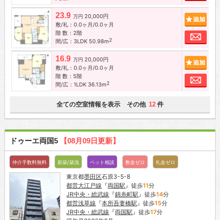
23.9
20,000円
追加
万円
敷/礼：0.0ヶ月/0.0ヶ月
階 数：2階
お問
2
間/広：3LDK 50.98m
16.9
20,000円
追加
万円
敷/礼：0.0ヶ月/0.0ヶ月
階 数：5階
お問
2
間/広：1LDK 36.13m
全ての空室情報を表示 その他
件
12
ドゥーエ両国5
【08月09日更新】
仲介手数料無料
新築/築浅
ペット相談
敷金ゼロ
礼金ゼロ
東京都
墨田区
石原3-5-8
都営大江戸線
『
両国駅
』徒歩
11
分
JR中央・総武線
『
錦糸町駅
』徒歩
14
分
都営浅草線
『
本所吾妻橋駅
』徒歩
15
分
JR中央・総武線
『
両国駅
』徒歩
17
分