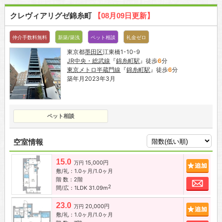
クレヴィアリグゼ錦糸町
【08月09日更新】
仲介手数料無料
新築/築浅
ペット相談
礼金ゼロ
東京都
墨田区
江東橋1-10-9
JR中央・総武線
『
錦糸町駅
』徒歩
6
分
東京メトロ半蔵門線
『
錦糸町駅
』徒歩
6
分
築年月2023年3月
ペット相談
空室情報
15.0
15,000円
追加
万円
敷/礼：1.0ヶ月/1.0ヶ月
階 数：2階
お問
2
間/広：1LDK 31.09m
23.0
20,000円
追加
万円
敷/礼：1.0ヶ月/1.0ヶ月