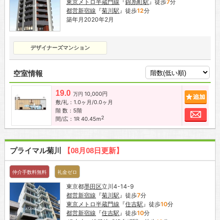
東京メトロ半蔵門線
『
錦糸町駅
』徒歩
7
分
都営新宿線
『
菊川駅
』徒歩
12
分
築年月2020年2月
デザイナーズマンション
空室情報
19.0
10,000円
追加
万円
敷/礼：1.0ヶ月/0.0ヶ月
階 数：5階
お問
2
間/広：1R 40.45m
プライマル菊川
【08月08日更新】
仲介手数料無料
礼金ゼロ
東京都
墨田区
立川4-14-9
都営新宿線
『
菊川駅
』徒歩
7
分
東京メトロ半蔵門線
『
住吉駅
』徒歩
10
分
都営新宿線
『
住吉駅
』徒歩
10
分