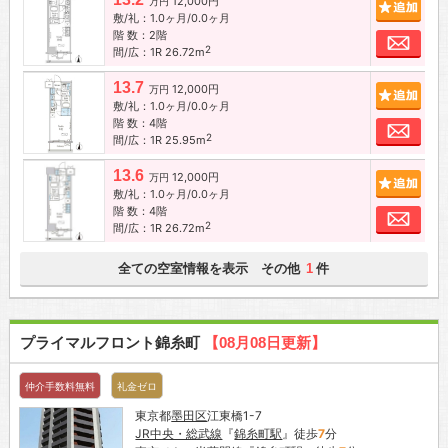
12,000円
追加
万円
敷/礼：1.0ヶ月/0.0ヶ月
階 数：2階
お問
2
間/広：1R 26.72m
13.7
12,000円
追加
万円
敷/礼：1.0ヶ月/0.0ヶ月
階 数：4階
お問
2
間/広：1R 25.95m
13.6
12,000円
追加
万円
敷/礼：1.0ヶ月/0.0ヶ月
階 数：4階
お問
2
間/広：1R 26.72m
全ての空室情報を表示 その他
件
1
プライマルフロント錦糸町
【08月08日更新】
仲介手数料無料
礼金ゼロ
東京都
墨田区
江東橋1-7
JR中央・総武線
『
錦糸町駅
』徒歩
7
分