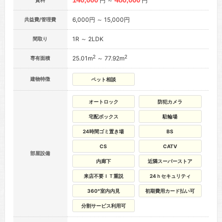
円 ～
円
賃料
6,000円 ～ 15,000円
共益費/管理費
1R ～ 2LDK
間取り
2
2
25.01m
～ 77.92m
専有面積
建物特徴
ペット相談
オートロック
防犯カメラ
宅配ボックス
駐輪場
24時間ゴミ置き場
BS
CS
CATV
部屋設備
内廊下
近隣スーパーストア
来店不要ＩＴ重説
24ｈセキュリティ
360°室内内見
初期費用カード払い可
分割サービス利用可