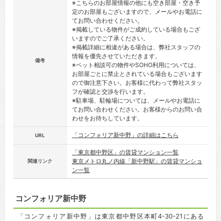
※こちらのお部屋情報の他にも空き部屋・空き予
定のお部屋もございますので、メールやお電話に
てお問い合わせください。
※掲載している物件がご成約している場合もござ
いますのでご了承ください。
※掲載詳細に相違がある場合は、弊社スタッフの
情報を優先させていただきます。
備考
※ペット相談可の物件やSOHO利用については、
お部屋ごとに禁止とされている場合もございます
ので御注意下さい。お客様に代わって弊社スタッ
フが確認と交渉を行います。
※駐車場、駐輪場については、メールやお電話に
てお問い合わせください。お客様からのお問い合
わせをお待ちしています。
「コンフォリア新中野」の詳細はこちら
URL
「東京都中野区」の賃貸マンション一覧
東京メトロ丸ノ内線「新中野駅」の賃貸マンショ
関連リンク
ン一覧
コンフォリア新中野
「コンフォリア新中野」は東京都中野区本町4-30-21にある