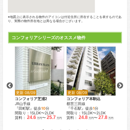
※地図上に表示される物件のアイコンは付近住所に所在することを表すものであ
り、実際の物件所在地とは異なる場合がございます。
コンフォリアシリーズのオススメ物件
更新 08/09
更新 08/09
更新 0
コンフォリア芝浦2
コンフォリア本駒込
コンフ
JR山手線
都営三田線
東京メ
『田町駅』徒歩
10
分
『千石駅』徒歩
1
分
『麹町
間取り：1SLDK〜2LDK
間取り：1SLDK〜2LDK
間取り：
.6
24.6
25.7
24.8
27.8
賃料：
〜
賃料：
〜
賃料：
万円
万円
万円
万円
万円