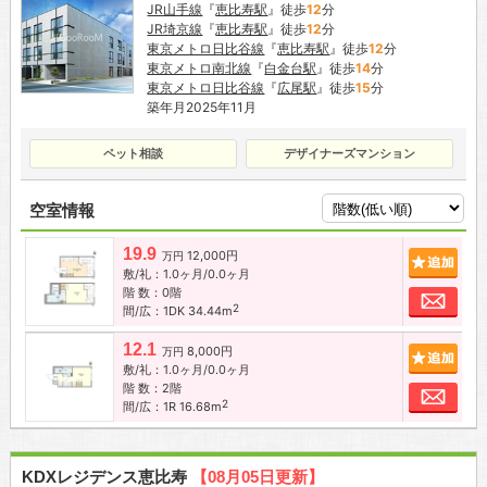
JR山手線
『
恵比寿駅
』徒歩
12
分
JR埼京線
『
恵比寿駅
』徒歩
12
分
東京メトロ日比谷線
『
恵比寿駅
』徒歩
12
分
東京メトロ南北線
『
白金台駅
』徒歩
14
分
東京メトロ日比谷線
『
広尾駅
』徒歩
15
分
築年月2025年11月
ペット相談
デザイナーズマンション
空室情報
19.9
12,000円
追加
万円
敷/礼：1.0ヶ月/0.0ヶ月
階 数：0階
お問
2
間/広：1DK 34.44m
12.1
8,000円
追加
万円
敷/礼：1.0ヶ月/0.0ヶ月
階 数：2階
お問
2
間/広：1R 16.68m
KDXレジデンス恵比寿
【08月05日更新】