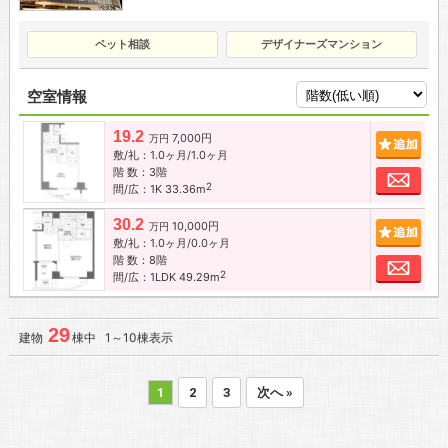
ペット相談
デザイナーズマンション
空室情報
19.2
7,000円
追加
万円
敷/礼：1.0ヶ月/1.0ヶ月
階 数：3階
お問
2
間/広：1K 33.36m
30.2
10,000円
追加
万円
敷/礼：1.0ヶ月/0.0ヶ月
階 数：8階
お問
2
間/広：1LDK 49.29m
29
建物
棟中 1～10棟表示
1
2
3
次へ »