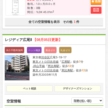
追加
敷/礼：1.0ヶ月/0.0ヶ月
階 数：3階
お問
2
間/広：1LDK 45.01m
全ての空室情報を表示 その他
件
1
レジディア広尾Ⅱ
【08月05日更新】
仲介手数料無料
ペット相談
敷金ゼロ
礼金ゼロ
東京都
渋谷区
広尾5-19-17
東京メトロ日比谷線
『
広尾駅
』徒歩
7
分
JR山手線
『
恵比寿駅
』徒歩
12
分
東京メトロ日比谷線
『
恵比寿駅
』徒歩
12
分
築年月2005年11月
ペット相談
デザイナーズマンション
空室情報