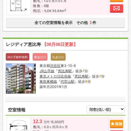
敷/礼：1.0ヶ月/1.0ヶ月
階 数：3階
お問
2
間/広：1LDK 55.64m
全ての空室情報を表示 その他
件
3
レジディア恵比寿
【08月06日更新】
仲介手数料無料
敷金ゼロ
礼金ゼロ
東京都
渋谷区
東3-15-6
JR山手線
『
恵比寿駅
』徒歩
7
分
東京メトロ日比谷線
『
恵比寿駅
』徒歩
7
分
東急東横線
『
代官山駅
』徒歩
9
分
築年月2001年1月
空室情報
12.3
15,000円
追加
万円
敷/礼：0.0ヶ月/0.0ヶ月