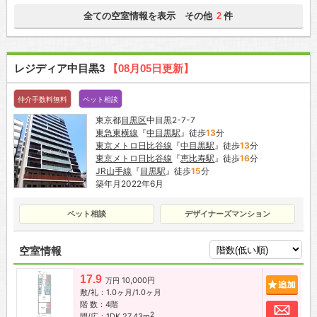
全ての空室情報を表示 その他
件
2
レジディア中目黒3
【08月05日更新】
仲介手数料無料
ペット相談
東京都
目黒区
中目黒2-7-7
東急東横線
『
中目黒駅
』徒歩
13
分
東京メトロ日比谷線
『
中目黒駅
』徒歩
13
分
東京メトロ日比谷線
『
恵比寿駅
』徒歩
16
分
JR山手線
『
目黒駅
』徒歩
15
分
築年月2022年6月
ペット相談
デザイナーズマンション
空室情報
17.9
10,000円
追加
万円
敷/礼：1.0ヶ月/1.0ヶ月
階 数：4階
お問
2
間/広：1DK 27.43m