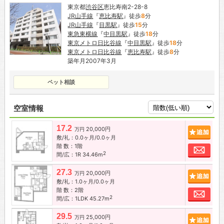
東京都
渋谷区
恵比寿南2-28-8
JR山手線
『
恵比寿駅
』徒歩
8
分
JR山手線
『
目黒駅
』徒歩
15
分
東急東横線
『
中目黒駅
』徒歩
18
分
東京メトロ日比谷線
『
中目黒駅
』徒歩
18
分
東京メトロ日比谷線
『
恵比寿駅
』徒歩
8
分
築年月2007年3月
ペット相談
空室情報
17.2
20,000円
追加
万円
敷/礼：0.0ヶ月/0.0ヶ月
階 数：1階
お問
2
間/広：1R 34.46m
27.3
20,000円
追加
万円
敷/礼：1.0ヶ月/0.0ヶ月
階 数：2階
お問
2
間/広：1LDK 45.27m
29.5
25,000円
追加
万円