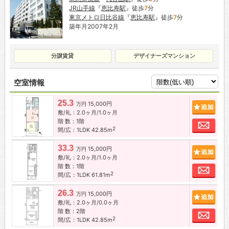
JR山手線
『
恵比寿駅
』徒歩
7
分
東京メトロ日比谷線
『
恵比寿駅
』徒歩
7
分
築年月2007年2月
分譲賃貸
デザイナーズマンション
空室情報
25.3
15,000円
追加
万円
敷/礼：2.0ヶ月/1.0ヶ月
階 数：1階
お問
2
間/広：1LDK 42.85m
33.3
15,000円
追加
万円
敷/礼：2.0ヶ月/1.0ヶ月
階 数：1階
お問
2
間/広：1LDK 61.81m
26.3
15,000円
追加
万円
敷/礼：2.0ヶ月/0.0ヶ月
階 数：2階
お問
2
間/広：1LDK 42.85m