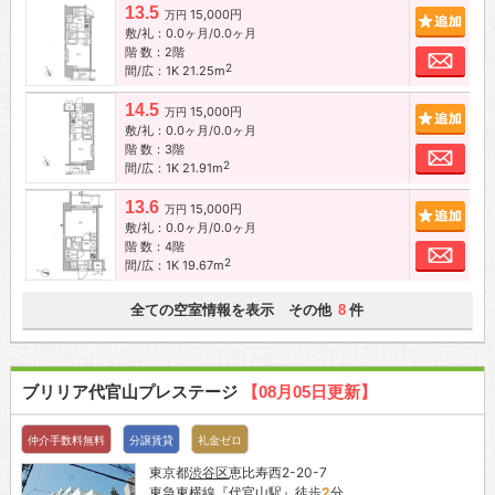
13.5
15,000円
追加
万円
敷/礼：0.0ヶ月/0.0ヶ月
階 数：2階
お問
2
間/広：1K 21.25m
14.5
15,000円
追加
万円
敷/礼：0.0ヶ月/0.0ヶ月
階 数：3階
お問
2
間/広：1K 21.91m
13.6
15,000円
追加
万円
敷/礼：0.0ヶ月/0.0ヶ月
階 数：4階
お問
2
間/広：1K 19.67m
全ての空室情報を表示 その他
件
8
ブリリア代官山プレステージ
【08月05日更新】
仲介手数料無料
分譲賃貸
礼金ゼロ
東京都
渋谷区
恵比寿西2-20-7
東急東横線
『
代官山駅
』徒歩
2
分