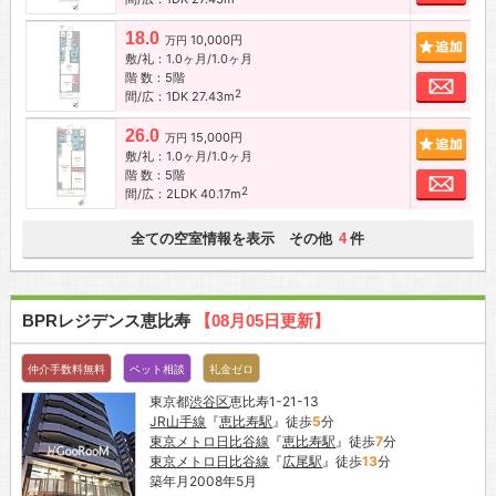
18.0
10,000円
追加
万円
敷/礼：1.0ヶ月/1.0ヶ月
階 数：5階
お問
2
間/広：1DK 27.43m
26.0
15,000円
追加
万円
敷/礼：1.0ヶ月/1.0ヶ月
階 数：5階
お問
2
間/広：2LDK 40.17m
全ての空室情報を表示 その他
件
4
BPRレジデンス恵比寿
【08月05日更新】
仲介手数料無料
ペット相談
礼金ゼロ
東京都
渋谷区
恵比寿1-21-13
JR山手線
『
恵比寿駅
』徒歩
5
分
東京メトロ日比谷線
『
恵比寿駅
』徒歩
7
分
東京メトロ日比谷線
『
広尾駅
』徒歩
13
分
築年月2008年5月