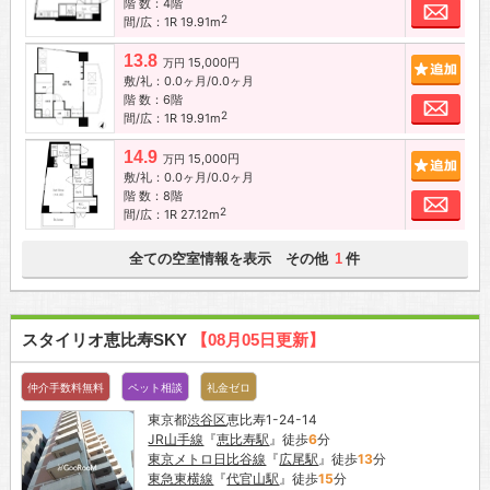
階 数：4階
お問
2
間/広：1R 19.91m
13.8
15,000円
追加
万円
敷/礼：0.0ヶ月/0.0ヶ月
階 数：6階
お問
2
間/広：1R 19.91m
14.9
15,000円
追加
万円
敷/礼：0.0ヶ月/0.0ヶ月
階 数：8階
お問
2
間/広：1R 27.12m
全ての空室情報を表示 その他
件
1
スタイリオ恵比寿SKY
【08月05日更新】
仲介手数料無料
ペット相談
礼金ゼロ
東京都
渋谷区
恵比寿1-24-14
JR山手線
『
恵比寿駅
』徒歩
6
分
東京メトロ日比谷線
『
広尾駅
』徒歩
13
分
東急東横線
『
代官山駅
』徒歩
15
分