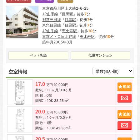
東京都
品川区
上大崎2-6-25
JR山手線
『
目黒駅
』徒歩
7
分
都営三田線
『
目黒駅
』徒歩
7
分
東急目黒線
『
目黒駅
』徒歩
7
分
JR山手線
『
恵比寿駅
』徒歩
10
分
東京メトロ日比谷線
『
恵比寿駅
』徒歩
10
分
築年月2005年3月
ペット相談
低層マンション
空室情報
17.0
10,000円
追加
万円
敷/礼：1.0ヶ月/0.0ヶ月
階 数：0階
お問
2
間/広：1DK 38.26m
20.0
10,000円
追加
万円
敷/礼：1.0ヶ月/0.0ヶ月
階 数：1階
お問
2
間/広：1LDK 43.36m
20.5
10,000円
万円