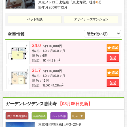
東京メトロ日比谷線
『
恵比寿駅
』徒歩
6
分
築年月2006年12月
ペット相談
デザイナーズマンション
空室情報
34.0
10,000円
追加
万円
敷/礼：1.0ヶ月/0.0ヶ月
階 数：6階
お問
2
間/広：1K 44.29m
31.7
10,000円
追加
万円
敷/礼：1.0ヶ月/0.0ヶ月
階 数：13階
お問
2
間/広：1LDK 41.28m
ガーデンレジデンス恵比寿
【08月05日更新】
仲介手数料無料
新築/築浅
ペット相談
礼金ゼロ
東京都
渋谷区
恵比寿3-20-9