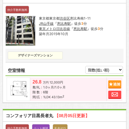
仲介手数料無料
東京都東京都
渋谷区
恵比寿南1-11
JR山手線
『
恵比寿駅
』徒歩
3
分
東京メトロ日比谷線
『
恵比寿駅
』徒歩
3
分
築年月2015年10月
デザイナーズマンション
空室情報
26.8
12,000円
追加
万円
敷/礼：1.0ヶ月/1.0ヶ月
階 数：6階
お問
2
間/広：1LDK 43.13m
コンフォリア目黒長者丸
【08月05日更新】
仲介手数料無料
ペット相談
礼金ゼロ