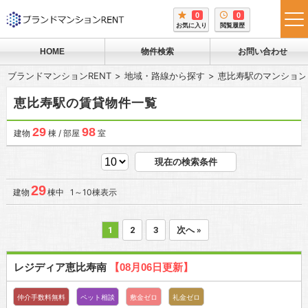
0
0
tog
お気に入り
閲覧履歴
me
HOME
物件検索
お問い合わせ
ブランドマンションRENT
地域・路線から探す
恵比寿駅のマンション
恵比寿駅の賃貸物件一覧
29
98
建物
棟 / 部屋
室
現在の検索条件
29
建物
棟中 1～10棟表示
1
2
3
次へ »
レジディア恵比寿南
【08月06日更新】
仲介手数料無料
ペット相談
敷金ゼロ
礼金ゼロ