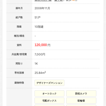
2006年11月
築年月
51戸
総戸数
10階建
階建
-
種別/構造
120,000
円
賃料
7,000円
共益費/管理費
1K
間取り
2
25.84m
専有面積
建物特徴
デザイナーズマンション
オートロック
防犯カメラ
宅配ボックス
駐輪場