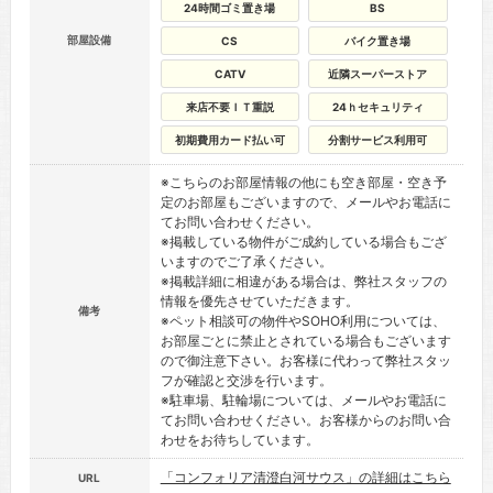
24時間ゴミ置き場
BS
部屋設備
CS
バイク置き場
CATV
近隣スーパーストア
来店不要ＩＴ重説
24ｈセキュリティ
初期費用カード払い可
分割サービス利用可
※こちらのお部屋情報の他にも空き部屋・空き予
定のお部屋もございますので、メールやお電話に
てお問い合わせください。
※掲載している物件がご成約している場合もござ
いますのでご了承ください。
※掲載詳細に相違がある場合は、弊社スタッフの
情報を優先させていただきます。
備考
※ペット相談可の物件やSOHO利用については、
お部屋ごとに禁止とされている場合もございます
ので御注意下さい。お客様に代わって弊社スタッ
フが確認と交渉を行います。
※駐車場、駐輪場については、メールやお電話に
てお問い合わせください。お客様からのお問い合
わせをお待ちしています。
「コンフォリア清澄白河サウス」の詳細はこちら
URL