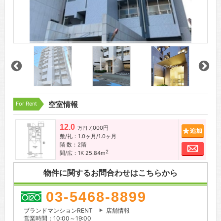
For Rent
空室情報
12.0
7,000円
追加
万円
敷/礼：1.0ヶ月/1.0ヶ月
階 数：2階
お問
2
間/広：1K 25.84m
物件に関するお問合わせはこちらから
03-5468-8899
ブランドマンションRENT
店舗情報
営業時間：10:00～19:00