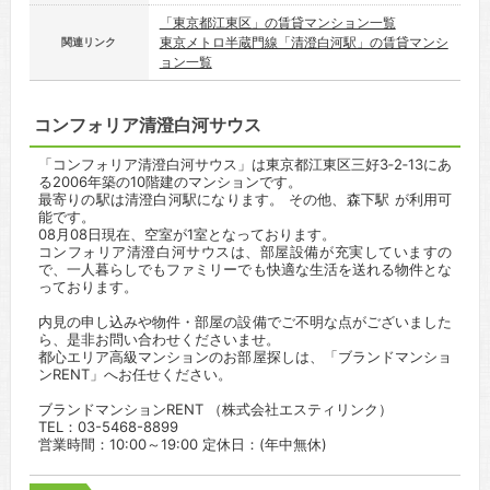
「東京都江東区」の賃貸マンション一覧
東京メトロ半蔵門線「清澄白河駅」の賃貸マンシ
関連リンク
ョン一覧
コンフォリア清澄白河サウス
「コンフォリア清澄白河サウス」は東京都江東区三好3‐2‐13にあ
る2006年築の10階建のマンションです。
最寄りの駅は清澄白河駅になります。 その他、森下駅 が利用可
能です。
08月08日現在、空室が1室となっております。
コンフォリア清澄白河サウスは、部屋設備が充実していますの
で、一人暮らしでもファミリーでも快適な生活を送れる物件とな
っております。
内見の申し込みや物件・部屋の設備でご不明な点がございました
ら、是非お問い合わせくださいませ。
都心エリア高級マンションのお部屋探しは、「ブランドマンショ
ンRENT」へお任せください。
ブランドマンションRENT （株式会社エスティリンク）
TEL：03-5468-8899
営業時間：10:00～19:00 定休日：(年中無休)