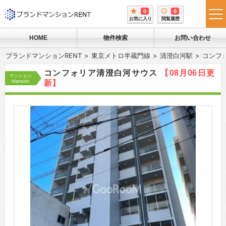
0
0
tog
お気に入り
閲覧履歴
me
HOME
物件検索
お問い合わせ
ブランドマンションRENT
東京メトロ半蔵門線
清澄白河駅
コンフ
コンフォリア清澄白河サウス
【08月06日更
マンション
Mansion
新】