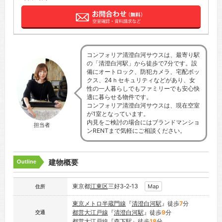
コンフォリア清澄白河サウスは、最寄り駅
の「清澄白河駅」から徒歩で7分です。設
備にオートロック、防犯カメラ、宅配ボッ
クス、24ｈセキュリティなどがあり、女
性の一人暮らしでもファミリーでも安心快
適に暮らせる物件です。
コンフォリア清澄白河サウスは、現在空室
が1室となっています。
内見をご検討の場合にはブランドマンショ
担当者
ンRENTまで気軽にご相談ください。
建物概要
Outline
東京都
江東区
三好3‐2‐13
Map
住所
東京メトロ半蔵門線
『
清澄白河駅
』徒歩
7
分
都営大江戸線
『
清澄白河駅
』徒歩
9
分
交通
都営大江戸線
『
森下駅
』徒歩
18
分