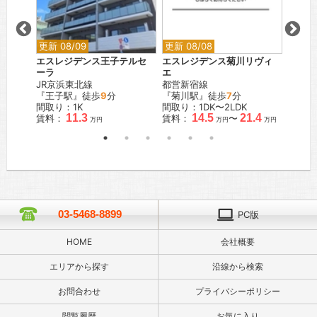
更新 08/09
更新 08/08
更新 0
ザ・ク
エスレジデンス王子テルセ
エスレジデンス菊川リヴィ
エスレ
ーラ
エ
都営浅
JR京浜東北線
都営新宿線
『本所
『王子駅』徒歩
9
分
『菊川駅』徒歩
7
分
間取り
間取り：1K
間取り：1DK〜2LDK
賃料：
.8
11.3
14.5
21.4
賃料：
賃料：
〜
万円
万円
万円
万円
03-5468-8899
PC版
HOME
会社概要
エリアから探す
沿線から検索
お問合わせ
プライバシーポリシー
閲覧履歴
お気に入り