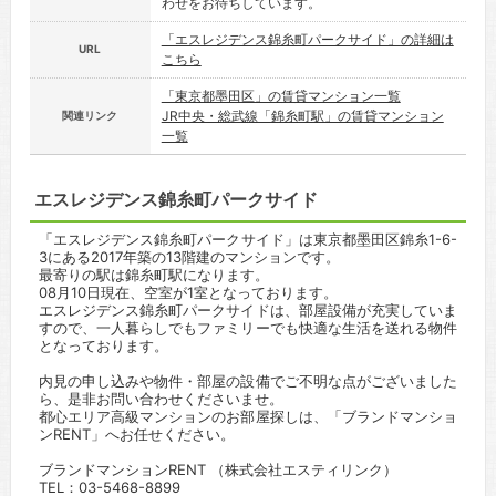
わせをお待ちしています。
「エスレジデンス錦糸町パークサイド」の詳細は
URL
こちら
「東京都墨田区」の賃貸マンション一覧
JR中央・総武線「錦糸町駅」の賃貸マンション
関連リンク
一覧
エスレジデンス錦糸町パークサイド
「エスレジデンス錦糸町パークサイド」は東京都墨田区錦糸1-6-
3にある2017年築の13階建のマンションです。
最寄りの駅は錦糸町駅になります。
08月10日現在、空室が1室となっております。
エスレジデンス錦糸町パークサイドは、部屋設備が充実していま
すので、一人暮らしでもファミリーでも快適な生活を送れる物件
となっております。
内見の申し込みや物件・部屋の設備でご不明な点がございました
ら、是非お問い合わせくださいませ。
都心エリア高級マンションのお部屋探しは、「ブランドマンショ
ンRENT」へお任せください。
ブランドマンションRENT （株式会社エスティリンク）
TEL：03-5468-8899