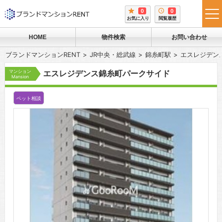
0
0
tog
お気に入り
閲覧履歴
me
HOME
物件検索
お問い合わせ
ブランドマンションRENT
JR中央・総武線
錦糸町駅
エスレジデン
マンション
エスレジデンス錦糸町パークサイド
Mansion
ペット相談