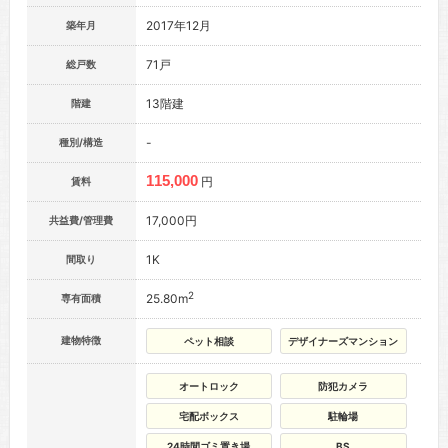
2017年12月
築年月
71戸
総戸数
13階建
階建
-
種別/構造
115,000
円
賃料
17,000円
共益費/管理費
1K
間取り
2
25.80m
専有面積
建物特徴
ペット相談
デザイナーズマンション
オートロック
防犯カメラ
宅配ボックス
駐輪場
24時間ゴミ置き場
BS