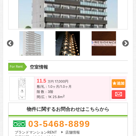
For Rent
空室情報
11.5
17,000円
追加
万円
敷/礼：1.0ヶ月/1.0ヶ月
階 数：3階
お問
2
間/広：1K 25.8m
物件に関するお問合わせはこちらから
03-5468-8899
ブランドマンションRENT
店舗情報