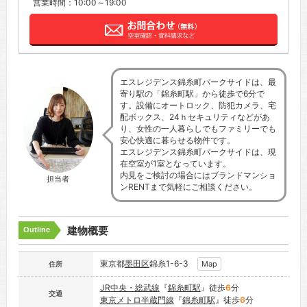
営業時間：10:00～19:00
エスレジデンス錦糸町パークサイドは、最
寄り駅の「錦糸町駅」から徒歩で6分で
す。設備にオートロック、防犯カメラ、宅
配ボックス、24ｈセキュリティなどがあ
り、女性の一人暮らしでもファミリーでも
安心快適に暮らせる物件です。
エスレジデンス錦糸町パークサイドは、現
在空室が1室となっています。
内見をご検討の場合にはブランドマンショ
担当者
ンRENTまで気軽にご相談ください。
建物概要
Outline
東京都
墨田区
錦糸1-6-3
Map
住所
JR中央・総武線
『
錦糸町駅
』徒歩
6
分
交通
東京メトロ半蔵門線
『
錦糸町駅
』徒歩
6
分