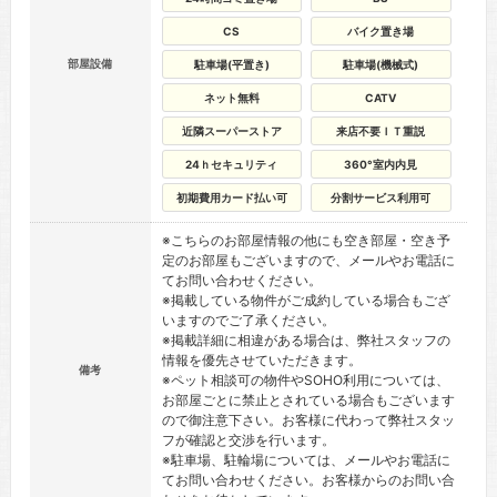
CS
バイク置き場
部屋設備
駐車場(平置き)
駐車場(機械式)
ネット無料
CATV
近隣スーパーストア
来店不要ＩＴ重説
24ｈセキュリティ
360°室内内見
初期費用カード払い可
分割サービス利用可
※こちらのお部屋情報の他にも空き部屋・空き予
定のお部屋もございますので、メールやお電話に
てお問い合わせください。
※掲載している物件がご成約している場合もござ
いますのでご了承ください。
※掲載詳細に相違がある場合は、弊社スタッフの
情報を優先させていただきます。
備考
※ペット相談可の物件やSOHO利用については、
お部屋ごとに禁止とされている場合もございます
ので御注意下さい。お客様に代わって弊社スタッ
フが確認と交渉を行います。
※駐車場、駐輪場については、メールやお電話に
てお問い合わせください。お客様からのお問い合