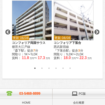
更新 08/08
更新 08/08
更新 0
品川西
コンフォリア両国サウス
コンフォリア下落合
コンフ
都営大江戸線
西武新宿線
東京メ
『森下駅』徒歩
7
分
『下落合駅』徒歩
3
分
『稲荷
間取り：1K〜1LDK
間取り：1LDK〜2LDK
間取り：
11.8
17.3
18.0
22.3
賃料：
〜
賃料：
〜
賃料：
万円
万円
万円
万円
.9
万円
03-5468-8899
PC版
HOME
会社概要