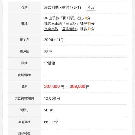
東京都
港区
芝浦4-5-13
Map
住所
JR山手線
『
田町駅
』徒歩
9
分
都営三田線
『
三田駅
』徒歩
11
分
交通
京急本線
『
泉岳寺駅
』徒歩
11
分
2005年11月
築年月
77戸
総戸数
12階建
階建
-
種別/構造
307,000
309,000
円 ～
円
賃料
10,000円
共益費/管理費
2LDK
間取り
2
66.23m
専有面積
建物特徴