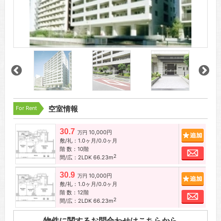
For Rent
空室情報
30.7
10,000円
追加
万円
敷/礼：1.0ヶ月/0.0ヶ月
階 数：10階
お問
2
間/広：2LDK 66.23m
30.9
10,000円
追加
万円
敷/礼：1.0ヶ月/0.0ヶ月
階 数：12階
お問
2
間/広：2LDK 66.23m
物件に関するお問合わせはこちらから