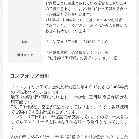
お部屋ごとに禁止とされている場合もございます
ので御注意下さい。お客様に代わって弊社スタッ
フが確認と交渉を行います。
※駐車場、駐輪場については、メールやお電話に
てお問い合わせください。お客様からのお問い合
わせをお待ちしています。
「コンフォリア田町」の詳細はこちら
URL
「東京都港区」の賃貸マンション一覧
関連リンク
JR山手線「田町駅」の賃貸マンション一覧
コンフォリア田町
「コンフォリア田町」は東京都港区芝浦4-5-13にある2005年築
の12階建のマンションです。
最寄りの駅は田町駅になります。 その他、三田駅 泉岳寺駅 が利
用可能です。
08月09日現在、空室が2室となっております。 仲介手数料無料
でご案内できるお部屋もございます。
コンフォリア田町は、部屋設備が充実していますので、一人暮ら
しでもファミリーでも快適な生活を送れる物件となっておりま
す。
内見の申し込みや物件・部屋の設備でご不明な点がございました