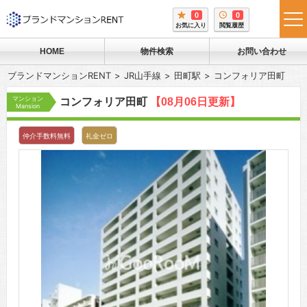
0
0
tog
お気に入り
閲覧履歴
me
HOME
物件検索
お問い合わせ
ブランドマンションRENT
JR山手線
田町駅
コンフォリア田町
マンション
コンフォリア田町
【08月06日更新】
Mansion
仲介手数料無料
礼金ゼロ