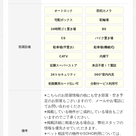
オートロック
防犯カメラ
宅配ボックス
駐輪場
24時間ゴミ置き場
BS
CS
バイク置き場
部屋設備
駐車場(平置き)
駐車場(機械式)
CATV
内廊下
近隣スーパーストア
来店不要ＩＴ重説
24ｈセキュリティ
360°室内内見
初期費用カード払い可
分割サービス利用可
※こちらのお部屋情報の他にも空き部屋・空き予
定のお部屋もございますので、メールやお電話に
てお問い合わせください。
※掲載している物件がご成約している場合もござ
いますのでご了承ください。
※掲載詳細に相違がある場合は、弊社スタッフの
情報を優先させていただきます。
備考
※ペット相談可の物件やSOHO利用については、