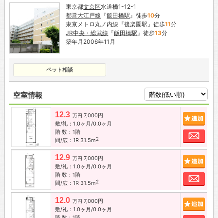
東京都
文京区
水道橋1-12-1
都営大江戸線
『
飯田橋駅
』徒歩
10
分
東京メトロ丸ノ内線
『
後楽園駅
』徒歩
11
分
JR中央・総武線
『
飯田橋駅
』徒歩
13
分
築年月2006年11月
ペット相談
空室情報
12.3
7,000円
追加
万円
敷/礼：1.0ヶ月/0.0ヶ月
階 数：1階
お問
2
間/広：1R 31.5m
12.9
7,000円
追加
万円
敷/礼：1.0ヶ月/0.0ヶ月
階 数：1階
お問
2
間/広：1R 31.5m
12.0
7,000円
追加
万円
敷/礼：1.0ヶ月/0.0ヶ月
階 数：1階
お問