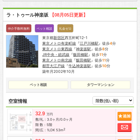
ラ・トゥール神楽坂
【08月05日更新】
仲介手数料無料
ペット相談
礼金ゼロ
東京都
新宿区
西五軒町12-1
東京メトロ有楽町線
『
江戸川橋駅
』徒歩
4
分
東京メトロ東西線
『
神楽坂駅
』徒歩
8
分
JR中央・総武線
『
飯田橋駅
』徒歩
11
分
東京メトロ南北線
『
飯田橋駅
』徒歩
11
分
都営大江戸線
『
牛込神楽坂駅
』徒歩
10
分
築年月2002年10月
ペット相談
タワーマンション
空室情報
32.9
追加
万円
敷/礼：3.0ヶ月/0.0ヶ月
階 数：5階
お問
2
間/広：1LDK 53m