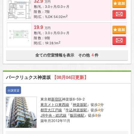
32.9
追加
万円
敷/礼：3.0ヶ月/0.0ヶ月
階 数：7階
お問
2
間/広：1LDK 54.02m
19.9
追加
万円
敷/礼：3.0ヶ月/0.0ヶ月
階 数：9階
お問
2
間/広：1R 28.1m
全ての空室情報を表示 その他
件
4
パークリュクス神楽坂
【08月04日更新】
分譲賃貸
東京都
新宿区
神楽坂6-59-2
東京メトロ東西線
『
神楽坂駅
』徒歩
2
分
都営大江戸線
『
牛込神楽坂駅
』徒歩
4
分
JR中央・総武線
『
飯田橋駅
』徒歩
8
分
築年月2012年11月