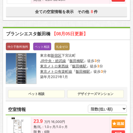
全ての空室情報を表示 その他
件
8
ブランシエスタ飯田橋
【08月05日更新】
仲介手数料無料
ペット相談
礼金ゼロ
東京都
新宿区
下宮比町
JR中央・総武線
『
飯田橋駅
』徒歩
3
分
東京メトロ東西線
『
飯田橋駅
』徒歩
3
分
東京メトロ有楽町線
『
飯田橋駅
』徒歩
3
分
築年月2021年1月
ペット相談
デザイナーズマンション
空室情報
23.9
16,000円
追加
万円
敷/礼：1.0ヶ月/1.0ヶ月
階 数：6階
お問