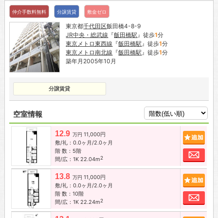
仲介手数料無料
分譲賃貸
敷金ゼロ
東京都
千代田区
飯田橋4-8-9
JR中央・総武線
『
飯田橋駅
』徒歩
1
分
東京メトロ東西線
『
飯田橋駅
』徒歩
1
分
東京メトロ南北線
『
飯田橋駅
』徒歩
1
分
築年月2005年10月
分譲賃貸
空室情報
12.9
11,000円
追加
万円
敷/礼：0.0ヶ月/2.0ヶ月
階 数：5階
お問
2
間/広：1K 22.04m
13.8
11,000円
追加
万円
敷/礼：0.0ヶ月/2.0ヶ月
階 数：10階
お問
2
間/広：1K 22.24m