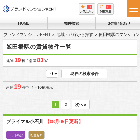
0
0
tog
お気に入り
閲覧履歴
me
HOME
物件検索
お問い合わせ
ブランドマンションRENT
地域・路線から探す
飯田橋駅のマンション
飯田橋駅の賃貸物件一覧
19
83
建物
棟 / 部屋
室
現在の検索条件
19
建物
棟中 1～10棟表示
1
2
次へ »
プライマル小石川
【08月05日更新】
ペット相談
礼金ゼロ