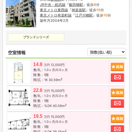
JR中央・総武線
『
飯田橋駅
』徒歩
8
分
東京メトロ東西線
『
神楽坂駅
』徒歩
10
分
東京メトロ有楽町線
『
江戸川橋駅
』徒歩
10
分
築年月2004年2月
ブランドシリーズ
空室情報
14.8
12,000円
追加
万円
敷/礼：1.0ヶ月/0.0ヶ月
階 数：1階
お問
2
間/広：1K 30.59m
22.6
15,000円
追加
万円
敷/礼：1.0ヶ月/0.0ヶ月
階 数：1階
お問
2
間/広：1LDK 40.56m
19.5
15,000円
追加
万円
敷/礼：1.0ヶ月/0.0ヶ月
階 数：1階
お問
2
間/広：1LDK 38.45m