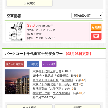
分譲賃貸
空室情報
38.0
20,000円
追加
万円
敷/礼：2.0ヶ月/1.0ヶ月
階 数：12階
お問
2
間/広：2LDK 55.75m
パークコート千代田富士見ザタワー
【08月03日更新】
仲介手数料無料
分譲賃貸
ペット相談
東京都
千代田区
富士見2-10-3
JR中央・総武線
『
飯田橋駅
』徒歩
3
分
東京メトロ有楽町線
『
飯田橋駅
』徒歩
4
分
東京メトロ南北線
『
飯田橋駅
』徒歩
4
分
都営新宿線
『
九段下駅
』徒歩
12
分
都営大江戸線
『
牛込神楽坂駅
』徒歩
13
分
築年月2014年3月
ペット相談
楽器可