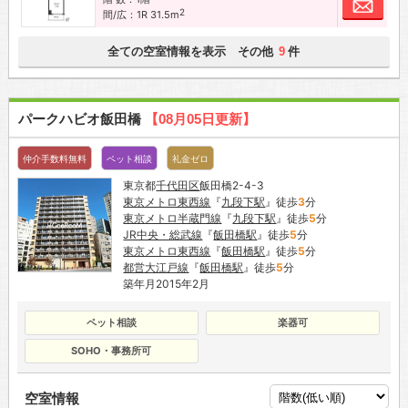
2
間/広：1R 31.5m
全ての空室情報を表示 その他
件
9
パークハビオ飯田橋
【08月05日更新】
仲介手数料無料
ペット相談
礼金ゼロ
東京都
千代田区
飯田橋2-4-3
東京メトロ東西線
『
九段下駅
』徒歩
3
分
東京メトロ半蔵門線
『
九段下駅
』徒歩
5
分
JR中央・総武線
『
飯田橋駅
』徒歩
5
分
東京メトロ東西線
『
飯田橋駅
』徒歩
5
分
都営大江戸線
『
飯田橋駅
』徒歩
5
分
築年月2015年2月
ペット相談
楽器可
SOHO・事務所可
空室情報