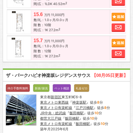
2
間/広：1LDK 40.52m
15.6
11,000円
追加
万円
敷/礼：1.0ヶ月/0.0ヶ月
階 数：10階
お問
2
間/広：1K 27.2m
15.7
11,000円
追加
万円
敷/礼：1.0ヶ月/0.0ヶ月
階 数：12階
お問
2
間/広：1K 27.2m
ザ・パークハビオ神楽坂レジデンスサウス
【08月05日更新】
仲介手数料無料
新築/築浅
ペット相談
礼金ゼロ
東京都
新宿区
東五軒町6-8
東京メトロ東西線
『
神楽坂駅
』徒歩
8
分
東京メトロ有楽町線
『
江戸川橋駅
』徒歩
8
分
JR中央・総武線
『
飯田橋駅
』徒歩
10
分
都営大江戸線
『
飯田橋駅
』徒歩
10
分
東京メトロ有楽町線
『
飯田橋駅
』徒歩
10
分
築年月2025年6月