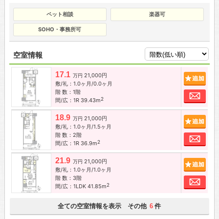
ペット相談
楽器可
SOHO・事務所可
空室情報
17.1
21,000円
追加
万円
敷/礼：1.0ヶ月/0.0ヶ月
階 数：1階
お問
2
間/広：1R 39.43m
18.9
21,000円
追加
万円
敷/礼：1.0ヶ月/1.5ヶ月
階 数：2階
お問
2
間/広：1R 36.9m
21.9
21,000円
追加
万円
敷/礼：1.0ヶ月/1.0ヶ月
階 数：3階
お問
2
間/広：1LDK 41.85m
全ての空室情報を表示 その他
件
6