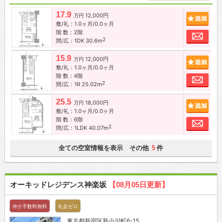
17.9
12,000円
追加
万円
敷/礼：1.0ヶ月/0.0ヶ月
階 数：2階
お問
2
間/広：1DK 30.6m
15.9
12,000円
追加
万円
敷/礼：1.0ヶ月/0.0ヶ月
階 数：4階
お問
2
間/広：1R 25.02m
25.5
18,000円
追加
万円
敷/礼：1.0ヶ月/0.0ヶ月
階 数：6階
お問
2
間/広：1LDK 40.07m
全ての空室情報を表示 その他
件
5
オーキッドレジデンス神楽坂
【08月05日更新】
仲介手数料無料
礼金ゼロ
東京都
新宿区
新小川町6-15