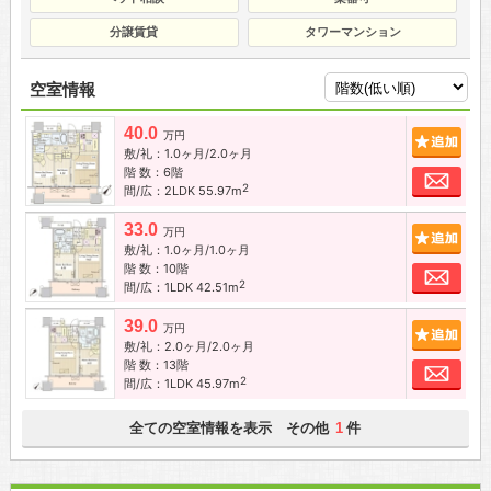
分譲賃貸
タワーマンション
空室情報
40.0
追加
万円
敷/礼：1.0ヶ月/2.0ヶ月
階 数：6階
お問
2
間/広：2LDK 55.97m
33.0
追加
万円
敷/礼：1.0ヶ月/1.0ヶ月
階 数：10階
お問
2
間/広：1LDK 42.51m
39.0
追加
万円
敷/礼：2.0ヶ月/2.0ヶ月
階 数：13階
お問
2
間/広：1LDK 45.97m
全ての空室情報を表示 その他
件
1