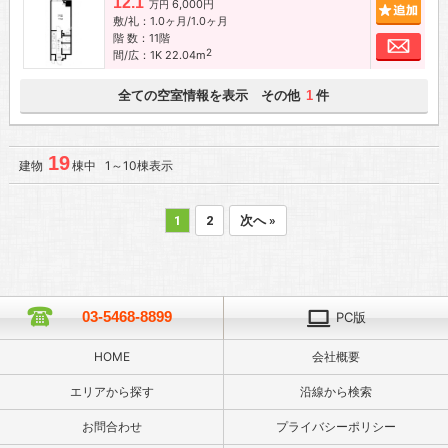
12.1
6,000円
追加
万円
敷/礼：1.0ヶ月/1.0ヶ月
階 数：11階
お問
2
間/広：1K 22.04m
全ての空室情報を表示 その他
件
1
19
建物
棟中 1～10棟表示
1
2
次へ »
03-5468-8899
PC版
HOME
会社概要
エリアから探す
沿線から検索
お問合わせ
プライバシーポリシー