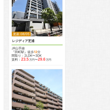
2
2
更新 08/05
レジディア芝浦
JR山手線
『田町駅』徒歩
12
分
間取り：2LDK〜3DK
23.5
29.6
賃料：
〜
万円
万円
2