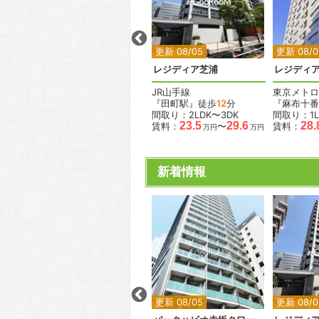
2
2
2
2
2
更新 08/05
更新 08/05
更新 08/0
レジディア広尾Ⅱ
レジディア芝浦
レジディ
東京メトロ日比谷線
JR山手線
東京メトロ
『広尾駅』徒歩
7
分
『田町駅』徒歩
12
分
『麻布十番
間取り：1K〜1LDK
間取り：2LDK〜3DK
間取り：1L
.5
13.5
27.0
23.5
29.6
28.
賃料：
〜
賃料：
〜
賃料：
万円
万円
万円
万円
万円
新着情報
2
2
2
2
更新 08/05
更新 08/05
更新 08/0