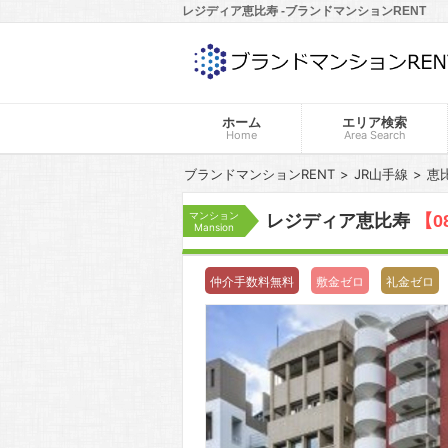
レジディア恵比寿 -ブランドマンションRENT
ホーム
エリア検索
Home
Area Search
ブランドマンションRENT
JR山手線
恵
マンション
レジディア恵比寿
【0
Mansion
仲介手数料無料
敷金ゼロ
礼金ゼロ