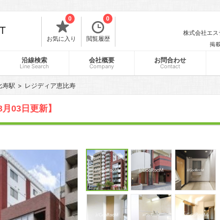
0
0
株式会社エスティ
お気に入り
閲覧履歴
掲
沿線検索
会社概要
お問合わせ
Line Search
Company
Contact
比寿駅
レジディア恵比寿
8月03日更新】