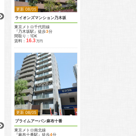
2
2
更新 08/05
2
2
ライオンズマンション乃木坂
更新 08/05
更新 08/05
更新 08/05
東京メトロ千代田線
レジディアタワー乃木坂
レジディア大森東
レジディア文京本
『乃木坂駅』徒歩
3
分
間取り：1DK
東京メトロ千代田線
京急本線
東京メトロ南北線
16.3
賃料：
万円
『乃木坂駅』徒歩
1
分
『平和島駅』徒歩
3
分
『本駒込駅』徒歩
間取り：1R〜2LDK
間取り：1R
間取り：1R〜1LDK
25.3
41.5
10.1
11.0
12.6
賃料：
〜
賃料：
〜
賃料：
〜
万円
万円
万円
万円
万円
2
更新 08/05
2
2
2
2
2
プライムアーバン麻布十番
更新 08/05
更新 08/05
更新 08/05
東京メトロ南北線
『麻布十番駅』徒歩
4
分