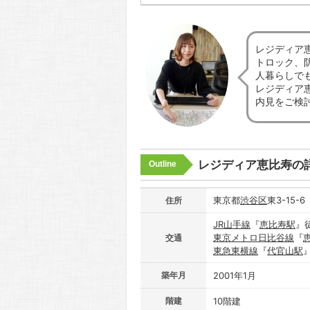
レジディア
トロック、
人暮らしで
レジディア
内見をご検
レジディア恵比寿の
Outline
東京都
渋谷区
東3-15-6
住所
JR山手線
『
恵比寿駅
』
東京メトロ日比谷線
『
交通
東急東横線
『
代官山駅
築年月
2001年1月
階建
10階建