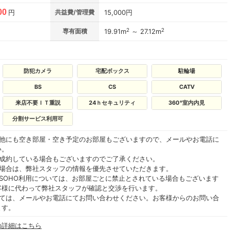
00
円
共益費/管理費
15,000円
2
2
専有面積
19.91m
～ 27.12m
防犯カメラ
宅配ボックス
駐輪場
BS
CS
CATV
来店不要ＩＴ重説
24ｈセキュリティ
360°室内内見
分割サービス利用可
の他にも空き部屋・空き予定のお部屋もございますので、メールやお電話に
い。
ご成約している場合もございますのでご了承ください。
る場合は、弊社スタッフの情報を優先させていただきます。
SOHO利用については、お部屋ごとに禁止とされている場合もございます
客様に代わって弊社スタッフが確認と交渉を行います。
いては、メールやお電話にてお問い合わせください。お客様からのお問い合
ます。
の詳細はこちら