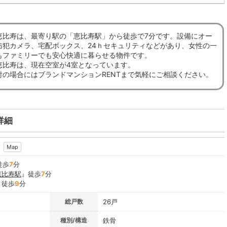
恵比寿は、最寄り駅の「恵比寿駅」から徒歩で7分です。設備にオー
防犯カメラ、宅配ボックス、24ｈセキュリティなどがあり、女性の一
もファミリーでも安心快適に暮らせる物件です。
恵比寿は、現在空室が4室となっています。
討の場合にはブランドマンションRENTまで気軽にご相談ください。
詳細
Map
徒歩
7
分
恵比寿駅
』徒歩
7
分
』徒歩
9
分
総戸数
26戸
種別/構造
鉄骨