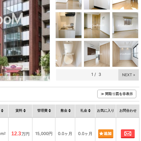
1
/
3
NEXT »
≫ 間取り図を非表示
賃料
管理費
敷金
礼金
お気に入り
お問合わせ
お
1m
12.3
15,000円
0.0ヶ月
0.0ヶ月
2
万円