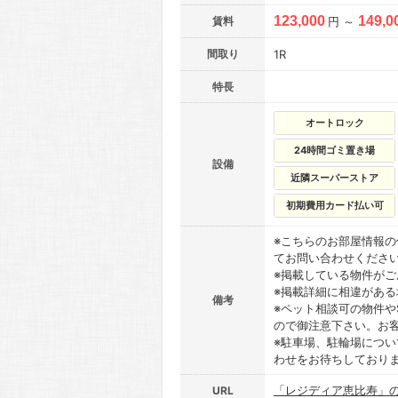
123,000
149,0
賃料
円 ～
間取り
1R
特長
オートロック
24時間ゴミ置き場
設備
近隣スーパーストア
初期費用カード払い可
※こちらのお部屋情報
てお問い合わせくださ
※掲載している物件が
※掲載詳細に相違があ
備考
※ペット相談可の物件や
ので御注意下さい。お
※駐車場、駐輪場につ
わせをお待ちしており
「レジディア恵比寿」
URL