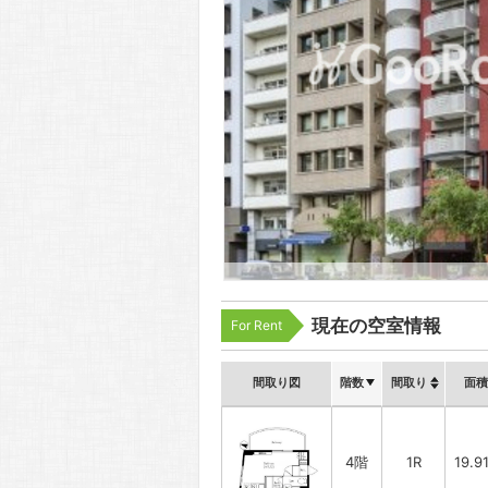
現在の空室情報
For Rent
間取り図
階数
間取り
面積
4階
1R
19.9