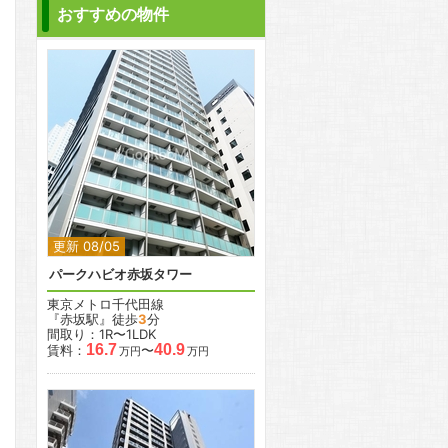
おすすめの物件
2
2
更新 08/05
パークハビオ赤坂タワー
東京メトロ千代田線
『赤坂駅』徒歩
3
分
間取り：1R〜1LDK
16.7
40.9
賃料：
〜
万円
万円