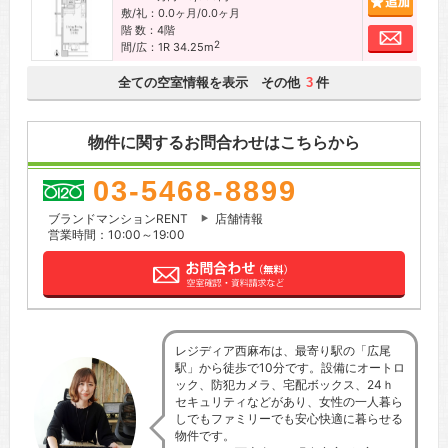
敷/礼：0.0ヶ月/0.0ヶ月
階 数：4階
お問
2
間/広：1R 34.25m
全ての空室情報を表示 その他
件
3
物件に関するお問合わせはこちらから
03-5468-8899
ブランドマンションRENT
店舗情報
営業時間：10:00～19:00
レジディア西麻布は、最寄り駅の「広尾
駅」から徒歩で10分です。設備にオートロ
ック、防犯カメラ、宅配ボックス、24ｈ
セキュリティなどがあり、女性の一人暮ら
しでもファミリーでも安心快適に暮らせる
物件です。