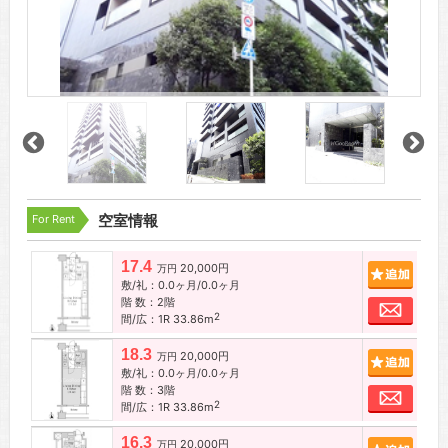
For Rent
空室情報
17.4
20,000円
追加
万円
敷/礼：0.0ヶ月/0.0ヶ月
階 数：2階
お問
2
間/広：1R 33.86m
18.3
20,000円
追加
万円
敷/礼：0.0ヶ月/0.0ヶ月
階 数：3階
お問
2
間/広：1R 33.86m
16.3
20,000円
追加
万円