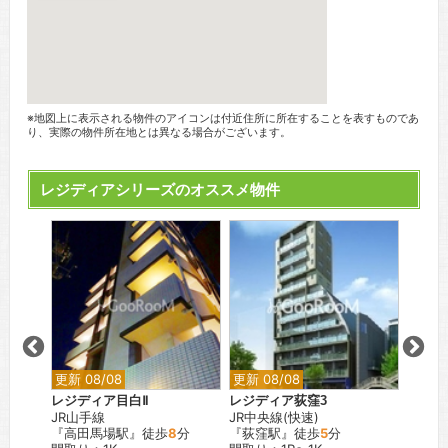
※地図上に表示される物件のアイコンは付近住所に所在することを表すものであ
り、実際の物件所在地とは異なる場合がございます。
レジディアシリーズのオススメ物件
更新 08/08
更新 08/08
更新 0
イス
レジディア目白Ⅱ
レジディア荻窪3
レジデ
JR山手線
JR中央線(快速)
JR山
『高田馬場駅』徒歩
8
分
『荻窪駅』徒歩
5
分
『大塚