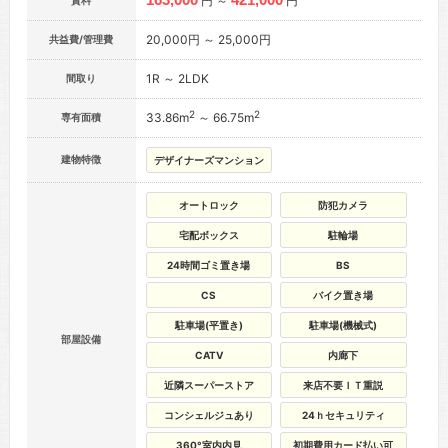
円 ～
円
賃料
20,000円 ～ 25,000円
共益費/管理費
1R ～ 2LDK
間取り
2
2
33.86m
～ 66.75m
専有面積
建物特徴
デザイナーズマンション
オートロック
防犯カメラ
宅配ボックス
駐輪場
24時間ゴミ置き場
BS
CS
バイク置き場
駐車場(平置き)
駐車場(機械式)
部屋設備
CATV
内廊下
近隣スーパーストア
来店不要ＩＴ重説
コンシェルジュあり
24ｈセキュリティ
360°室内内見
初期費用カード払い可