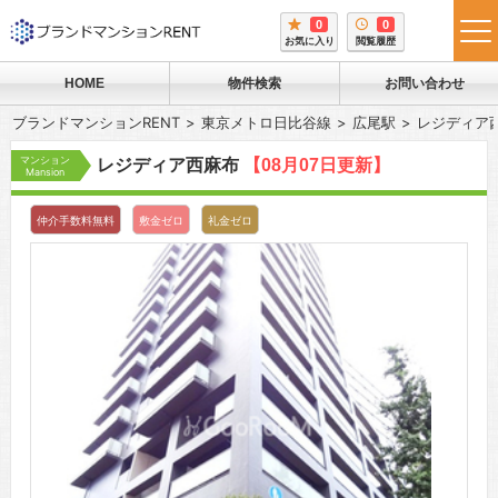
0
0
tog
お気に入り
閲覧履歴
me
HOME
物件検索
お問い合わせ
ブランドマンションRENT
東京メトロ日比谷線
広尾駅
レジディア
マンション
レジディア西麻布
【08月07日更新】
Mansion
仲介手数料無料
敷金ゼロ
礼金ゼロ