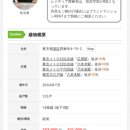
レジディア西麻布は、現在空室が8室とな
っています。
内見をご検討の場合にはブランドマンショ
担当者
ンRENTまで気軽にご相談ください。
建物概要
Outline
東京都
港区
西麻布4-15-2
Map
住所
東京メトロ日比谷線
『
広尾駅
』徒歩
10
分
東京メトロ日比谷線
『
六本木駅
』徒歩
10
分
交通
東京メトロ千代田線
『
乃木坂駅
』徒歩
18
分
都営大江戸線
『
六本木駅
』徒歩
10
分
2004年7月
築年月
123戸
総戸数
14階建 (地下1階)
階建
鉄骨
種別/構造
163,000
421,000