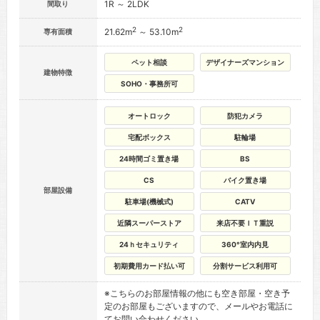
1R ～ 2LDK
間取り
2
2
21.62m
～ 53.10m
専有面積
ペット相談
デザイナーズマンション
建物特徴
SOHO・事務所可
オートロック
防犯カメラ
宅配ボックス
駐輪場
24時間ゴミ置き場
BS
CS
バイク置き場
部屋設備
駐車場(機械式)
CATV
近隣スーパーストア
来店不要ＩＴ重説
24ｈセキュリティ
360°室内内見
初期費用カード払い可
分割サービス利用可
※こちらのお部屋情報の他にも空き部屋・空き予
定のお部屋もございますので、メールやお電話に
てお問い合わせください。