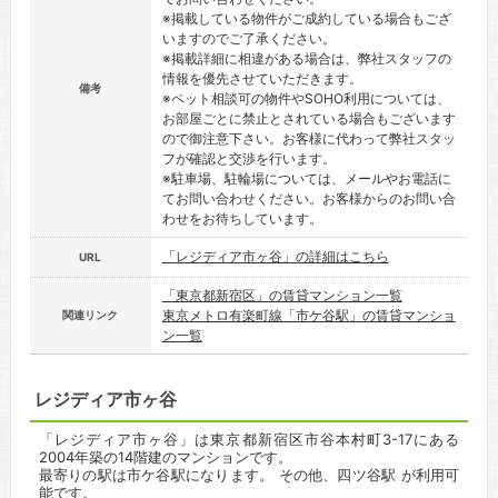
※掲載している物件がご成約している場合もござ
いますのでご了承ください。
※掲載詳細に相違がある場合は、弊社スタッフの
情報を優先させていただきます。
備考
※ペット相談可の物件やSOHO利用については、
お部屋ごとに禁止とされている場合もございます
ので御注意下さい。お客様に代わって弊社スタッ
フが確認と交渉を行います。
※駐車場、駐輪場については、メールやお電話に
てお問い合わせください。お客様からのお問い合
わせをお待ちしています。
「レジディア市ヶ谷」の詳細はこちら
URL
「東京都新宿区」の賃貸マンション一覧
東京メトロ有楽町線「市ケ谷駅」の賃貸マンショ
関連リンク
ン一覧
レジディア市ヶ谷
「レジディア市ヶ谷」は東京都新宿区市谷本村町3-17にある
2004年築の14階建のマンションです。
最寄りの駅は市ケ谷駅になります。 その他、四ツ谷駅 が利用可
能です。