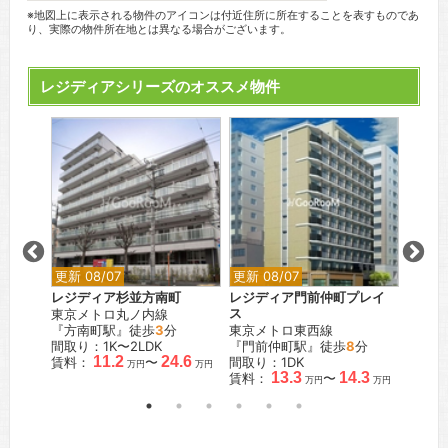
※地図上に表示される物件のアイコンは付近住所に所在することを表すものであ
り、実際の物件所在地とは異なる場合がございます。
レジディアシリーズのオススメ物件
更新 08/07
更新 08/07
更新 0
布十番
レジディア杉並方南町
レジディア門前仲町プレイ
レジデ
東京メトロ丸ノ内線
ス
西武新
分
『方南町駅』徒歩
3
分
東京メトロ東西線
『下落
K
間取り：1K〜2LDK
『門前仲町駅』徒歩
8
分
間取り：
.5
11.2
24.6
賃料：
〜
間取り：1DK
賃料：
万円
万円
万円
13.3
14.3
賃料：
〜
万円
万円