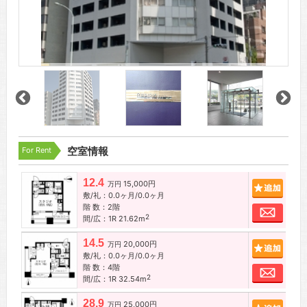
For Rent
空室情報
12.4
15,000円
追加
万円
敷/礼：0.0ヶ月/0.0ヶ月
階 数：2階
お問
2
間/広：1R 21.62m
14.5
20,000円
追加
万円
敷/礼：0.0ヶ月/0.0ヶ月
階 数：4階
お問
2
間/広：1R 32.54m
28.9
25,000円
追加
万円