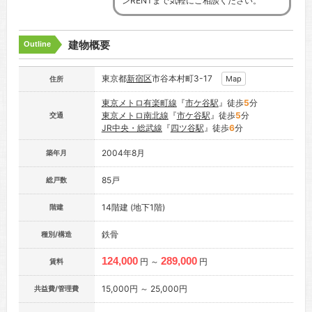
ンRENTまで気軽にご相談ください。
建物概要
Outline
東京都
新宿区
市谷本村町3-17
Map
住所
東京メトロ有楽町線
『
市ケ谷駅
』徒歩
5
分
東京メトロ南北線
『
市ケ谷駅
』徒歩
5
分
交通
JR中央・総武線
『
四ツ谷駅
』徒歩
6
分
2004年8月
築年月
85戸
総戸数
14階建 (地下1階)
階建
鉄骨
種別/構造
124,000
289,000
円 ～
円
賃料
15,000円 ～ 25,000円
共益費/管理費