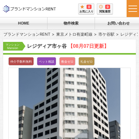
0
0
tog
お気に入り
閲覧履歴
me
HOME
物件検索
お問い合わせ
ブランドマンションRENT
東京メトロ有楽町線
市ケ谷駅
レジディ
マンション
レジディア市ヶ谷
【08月07日更新】
Mansion
仲介手数料無料
ペット相談
敷金ゼロ
礼金ゼロ