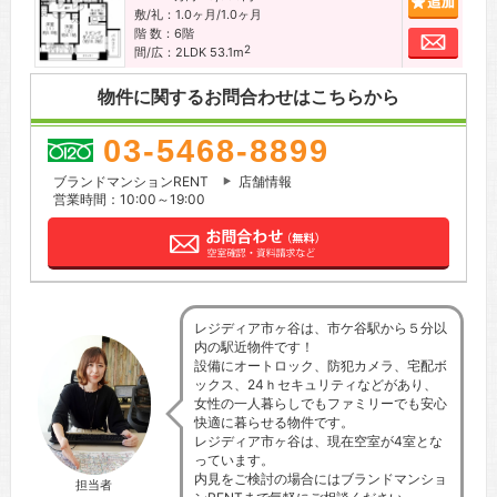
敷/礼：1.0ヶ月/1.0ヶ月
階 数：6階
お問
2
間/広：2LDK 53.1m
物件に関するお問合わせはこちらから
03-5468-8899
ブランドマンションRENT
店舗情報
営業時間：10:00～19:00
レジディア市ヶ谷は、市ケ谷駅から５分以
内の駅近物件です！
設備にオートロック、防犯カメラ、宅配ボ
ックス、24ｈセキュリティなどがあり、
女性の一人暮らしでもファミリーでも安心
快適に暮らせる物件です。
レジディア市ヶ谷は、現在空室が4室とな
っています。
内見をご検討の場合にはブランドマンショ
担当者