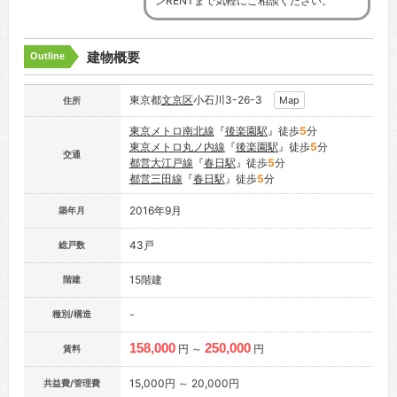
ンRENTまで気軽にご相談ください。
建物概要
Outline
東京都
文京区
小石川3-26-3
Map
住所
東京メトロ南北線
『
後楽園駅
』徒歩
5
分
東京メトロ丸ノ内線
『
後楽園駅
』徒歩
5
分
交通
都営大江戸線
『
春日駅
』徒歩
5
分
都営三田線
『
春日駅
』徒歩
5
分
2016年9月
築年月
43戸
総戸数
15階建
階建
-
種別/構造
158,000
250,000
円 ～
円
賃料
15,000円 ～ 20,000円
共益費/管理費