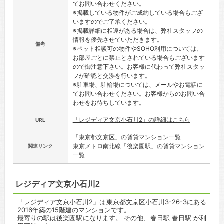
てお問い合わせください。
※掲載している物件がご成約している場合もござ
いますのでご了承ください。
※掲載詳細に相違がある場合は、弊社スタッフの
情報を優先させていただきます。
備考
※ペット相談可の物件やSOHO利用については、
お部屋ごとに禁止とされている場合もございます
ので御注意下さい。お客様に代わって弊社スタッ
フが確認と交渉を行います。
※駐車場、駐輪場については、メールやお電話に
てお問い合わせください。お客様からのお問い合
わせをお待ちしています。
「レジディア文京小石川2」の詳細はこちら
URL
「東京都文京区」の賃貸マンション一覧
東京メトロ南北線「後楽園駅」の賃貸マンション
関連リンク
一覧
レジディア文京小石川2
「レジディア文京小石川2」は東京都文京区小石川3-26-3にある
2016年築の15階建のマンションです。
最寄りの駅は後楽園駅になります。 その他、春日駅 春日駅 が利