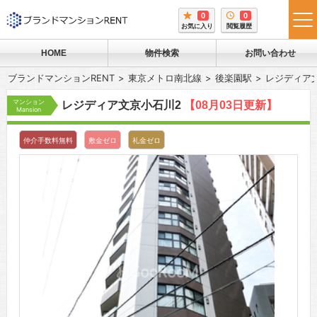
0
0
tog
お気に入り
閲覧履歴
me
HOME
物件検索
お問い合わせ
ブランドマンションRENT
東京メトロ南北線
後楽園駅
レジディア
マンション
レジディア文京小石川2
【08月03日更新】
Mansion
仲介手数料無料
敷金ゼロ
礼金ゼロ