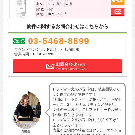
敷/礼：0.0ヶ月/0.0ヶ月
階 数：8階
お問
2
間/広：1K 25.06m
物件に関するお問合わせはこちらから
03-5468-8899
ブランドマンションRENT
店舗情報
営業時間：10:00～19:00
レジディア文京小石川2は、後楽園駅から
５分以内の駅近物件です！
設備にオートロック、防犯カメラ、宅配ボ
ックス、24ｈセキュリティなどがあり、
女性の一人暮らしでもファミリーでも安心
快適に暮らせる物件です。
レジディア文京小石川2は、現在空室が3
室となっています。
内見をご検討の場合にはブランドマンショ
担当者