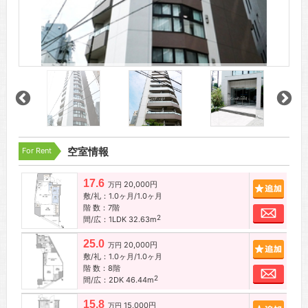
For Rent
空室情報
17.6
20,000円
追加
万円
敷/礼：1.0ヶ月/1.0ヶ月
階 数：7階
お問
2
間/広：1LDK 32.63m
25.0
20,000円
追加
万円
敷/礼：1.0ヶ月/1.0ヶ月
階 数：8階
お問
2
間/広：2DK 46.44m
15.8
15,000円
追加
万円