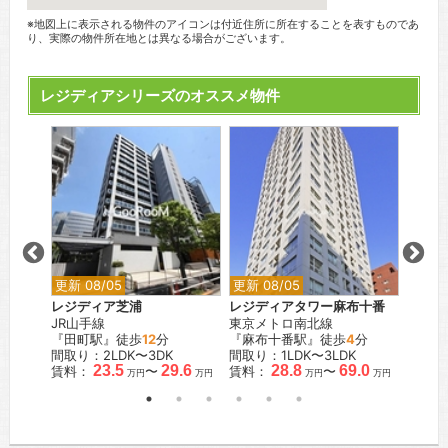
※地図上に表示される物件のアイコンは付近住所に所在することを表すものであ
り、実際の物件所在地とは異なる場合がございます。
レジディアシリーズのオススメ物件
更新 08/05
更新 08/05
更新 0
レジディア芝浦
レジディアタワー麻布十番
レジデ
JR山手線
東京メトロ南北線
都営新
『田町駅』徒歩
12
分
『麻布十番駅』徒歩
4
分
『岩本
間取り：2LDK〜3DK
間取り：1LDK〜3LDK
間取り
.0
23.5
29.6
28.8
69.0
賃料：
〜
賃料：
〜
賃料：
万円
万円
万円
万円
万円