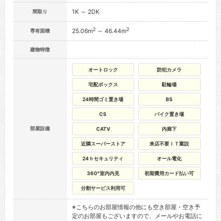
1K ～ 2DK
間取り
2
2
25.06m
～ 46.44m
専有面積
建物特徴
オートロック
防犯カメラ
宅配ボックス
駐輪場
24時間ゴミ置き場
BS
CS
バイク置き場
部屋設備
CATV
内廊下
近隣スーパーストア
来店不要ＩＴ重説
24ｈセキュリティ
オール電化
360°室内内見
初期費用カード払い可
分割サービス利用可
※こちらのお部屋情報の他にも空き部屋・空き予
定のお部屋もございますので、メールやお電話に