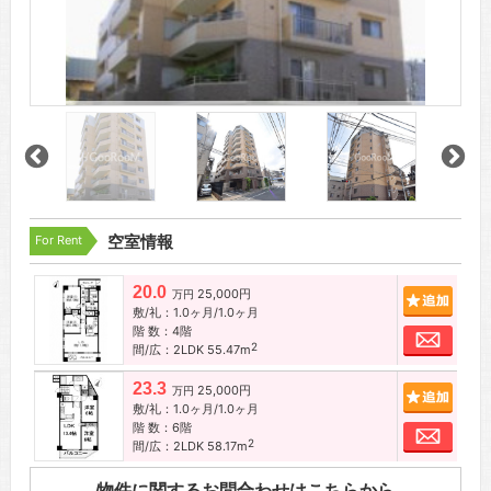
For Rent
空室情報
20.0
25,000円
追加
万円
敷/礼：1.0ヶ月/1.0ヶ月
階 数：4階
お問
2
間/広：2LDK 55.47m
23.3
25,000円
追加
万円
敷/礼：1.0ヶ月/1.0ヶ月
階 数：6階
お問
2
間/広：2LDK 58.17m
物件に関するお問合わせはこちらから