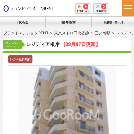
0
0
tog
お気に入り
閲覧履歴
me
HOME
物件検索
お問い合わせ
ブランドマンションRENT
東京メトロ日比谷線
三ノ輪駅
レジディ
マンション
レジディア根岸
【08月07日更新】
Mansion
仲介手数料無料