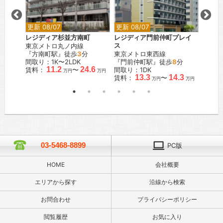
更新 08/07
更新 08/07
更新 0
布十番
レジディア杉並方南町
レジディア門前仲町プレイ
レジデ
東京メトロ丸ノ内線
ス
西武新
分
『方南町駅』徒歩
3
分
東京メトロ東西線
『下落
K
間取り：1K〜2LDK
『門前仲町駅』徒歩
8
分
間取り：
.5
11.2
24.6
賃料：
〜
間取り：1DK
賃料：
万円
万円
万円
13.3
14.3
賃料：
〜
万円
万円
03-5468-8899
PC版
HOME
会社概要
エリアから探す
沿線から検索
お問合わせ
プライバシーポリシー
閲覧履歴
お気に入り