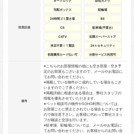
オートロック
防犯カメラ
宅配ボックス
駐輪場
24時間ゴミ置き場
BS
部屋設備
CS
駐車場(平置き)
CATV
近隣スーパーストア
来店不要ＩＴ重説
24ｈセキュリティ
初期費用カード払い可
分割サービス利用可
※こちらのお部屋情報の他にも空き部屋・空き予
定のお部屋もございますので、メールやお電話に
てお問い合わせください。
※掲載している物件がご成約している場合もござ
いますのでご了承ください。
※掲載詳細に相違がある場合は、弊社スタッフの
情報を優先させていただきます。
備考
※ペット相談可の物件やSOHO利用については、
お部屋ごとに禁止とされている場合もございます
ので御注意下さい。お客様に代わって弊社スタッ
フが確認と交渉を行います。
※駐車場、駐輪場については、メールやお電話に
てお問い合わせください。お客様からのお問い合