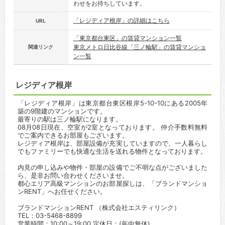
わせをお待ちしています。
「レジディア根岸」の詳細はこちら
URL
「東京都台東区」の賃貸マンション一覧
東京メトロ日比谷線「三ノ輪駅」の賃貸マンショ
関連リンク
ン一覧
レジディア根岸
「レジディア根岸」は東京都台東区根岸5-10-10にある2005年
築の9階建のマンションです。
最寄りの駅は三ノ輪駅になります。
08月08日現在、空室が2室となっております。 仲介手数料無料
でご案内できるお部屋もございます。
レジディア根岸は、部屋設備が充実していますので、一人暮らし
でもファミリーでも快適な生活を送れる物件となっております。
内見の申し込みや物件・部屋の設備でご不明な点がございました
ら、是非お問い合わせくださいませ。
都心エリア高級マンションのお部屋探しは、「ブランドマンショ
ンRENT」へお任せください。
ブランドマンションRENT （株式会社エスティリンク）
TEL：03-5468-8899
営業時間：10:00～19:00 定休日：(年中無休)