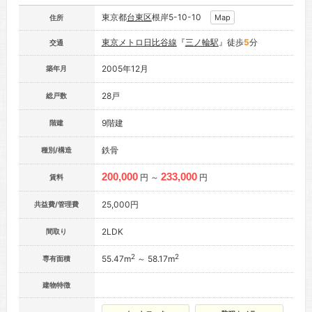
東京都
台東区
根岸5-10-10
Map
住所
東京メトロ日比谷線
『
三ノ輪駅
』徒歩
5
分
交通
2005年12月
築年月
28戸
総戸数
9階建
階建
鉄骨
種別/構造
200,000
233,000
円 ～
円
賃料
25,000円
共益費/管理費
2LDK
間取り
2
2
55.47m
～ 58.17m
専有面積
建物特徴