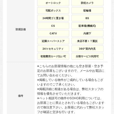
オートロック
防犯カメラ
宅配ボックス
駐輪場
24時間ゴミ置き場
BS
CS
駐車場(機械式)
部屋設備
CATV
内廊下
近隣スーパーストア
来店不要ＩＴ重説
24ｈセキュリティ
360°室内内見
初期費用カード払い可
分割サービス利用可
※こちらのお部屋情報の他にも空き部屋・空き予
定のお部屋もございますので、メールやお電話に
てお問い合わせください。
※掲載している物件がご成約している場合もござ
いますのでご了承ください。
※掲載詳細に相違がある場合は、弊社スタッフの
情報を優先させていただきます。
備考
※ペット相談可の物件やSOHO利用については、
お部屋ごとに禁止とされている場合もございます
ので御注意下さい。お客様に代わって弊社スタッ
フが確認と交渉を行います。