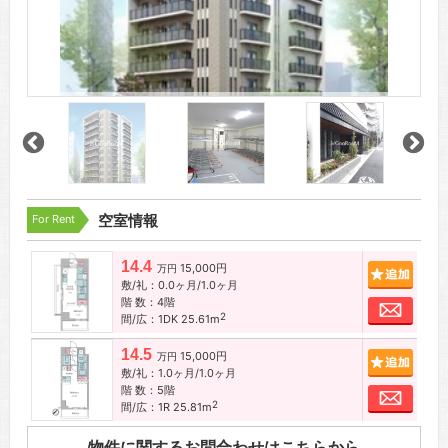
For Rent
空室情報
14.4
15,000円
追加
万円
敷/礼：0.0ヶ月/1.0ヶ月
階 数：4階
お問
2
間/広：1DK 25.61m
14.5
15,000円
追加
万円
敷/礼：1.0ヶ月/1.0ヶ月
階 数：5階
お問
2
間/広：1R 25.81m
物件に関するお問合わせはこちらから