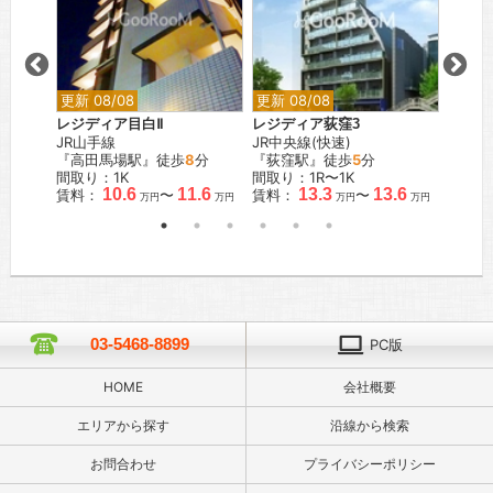
更新 08/08
更新 08/08
更新 0
イス
レジディア目白Ⅱ
レジディア荻窪3
レジデ
JR山手線
JR中央線(快速)
JR山
『高田馬場駅』徒歩
8
分
『荻窪駅』徒歩
5
分
『大塚
間取り：1K
間取り：1R〜1K
間取り：
.0
10.6
11.6
13.3
13.6
賃料：
〜
賃料：
〜
賃料：
万円
万円
万円
万円
万円
03-5468-8899
PC版
HOME
会社概要
エリアから探す
沿線から検索
お問合わせ
プライバシーポリシー