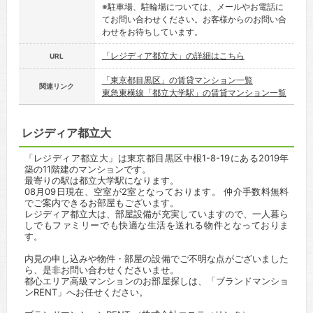
※駐車場、駐輪場については、メールやお電話に
てお問い合わせください。お客様からのお問い合
わせをお待ちしています。
「レジディア都立大」の詳細はこちら
URL
「東京都目黒区」の賃貸マンション一覧
関連リンク
東急東横線「都立大学駅」の賃貸マンション一覧
レジディア都立大
「レジディア都立大」は東京都目黒区中根1-8-19にある2019年
築の11階建のマンションです。
最寄りの駅は都立大学駅になります。
08月09日現在、空室が2室となっております。 仲介手数料無料
でご案内できるお部屋もございます。
レジディア都立大は、部屋設備が充実していますので、一人暮ら
しでもファミリーでも快適な生活を送れる物件となっておりま
す。
内見の申し込みや物件・部屋の設備でご不明な点がございました
ら、是非お問い合わせくださいませ。
都心エリア高級マンションのお部屋探しは、「ブランドマンショ
ンRENT」へお任せください。