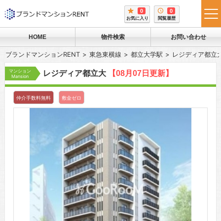
0
0
tog
お気に入り
閲覧履歴
me
HOME
物件検索
お問い合わせ
ブランドマンションRENT
東急東横線
都立大学駅
レジディア都立
マンション
レジディア都立大
【08月07日更新】
Mansion
仲介手数料無料
敷金ゼロ