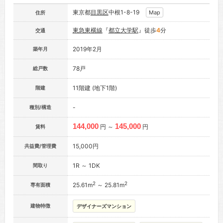
東京都
目黒区
中根1-8-19
Map
住所
東急東横線
『
都立大学駅
』徒歩
4
分
交通
2019年2月
築年月
78戸
総戸数
11階建 (地下1階)
階建
-
種別/構造
144,000
145,000
円 ～
円
賃料
15,000円
共益費/管理費
1R ～ 1DK
間取り
2
2
25.61m
～ 25.81m
専有面積
建物特徴
デザイナーズマンション