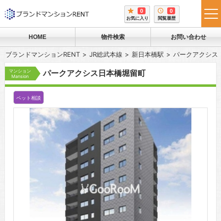
0
0
tog
お気に入り
閲覧履歴
me
HOME
物件検索
お問い合わせ
ブランドマンションRENT
JR総武本線
新日本橋駅
パークアクシス
マンション
パークアクシス日本橋堀留町
Mansion
ペット相談