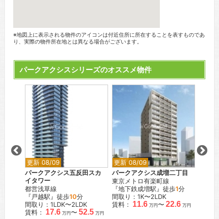
※地図上に表示される物件のアイコンは付近住所に所在することを表すものであ
り、実際の物件所在地とは異なる場合がございます。
パークアクシスシリーズのオススメ物件
更新 08/09
更新 08/09
更新 0
天王洲
パークアクシス五反田スカ
パークアクシス成増二丁目
パーク
イタワー
東京メトロ有楽町線
東京メ
都営浅草線
『地下鉄成増駅』徒歩
1
分
『本郷
徒歩
7
分
『戸越駅』徒歩
10
分
間取り：1K〜2LDK
間取り：
11.6
22.6
間取り：1LDK〜2LDK
賃料：
〜
賃料：
万円
万円
.5
17.6
52.5
賃料：
〜
万円
万円
万円