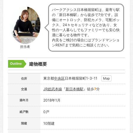
パークアクシス日本橋堀留町は、最寄り駅
の「新日本橋駅」から徒歩で7分です。設
備にオートロック、防犯カメラ、宅配ボッ
クス、24ｈセキュリティなどがあり、女
性の一人暮らしでもファミリーでも安心快
適に暮らせる物件です。
内見をご検討の場合にはブランドマンショ
ンRENTまで気軽にご相談ください。
担当者
建物概要
Outline
東京都
中央区
日本橋堀留町1-3-11
Map
住所
JR総武本線
『
新日本橋駅
』徒歩
7
分
交通
2018年1月
築年月
0戸
総戸数
10階建
階建