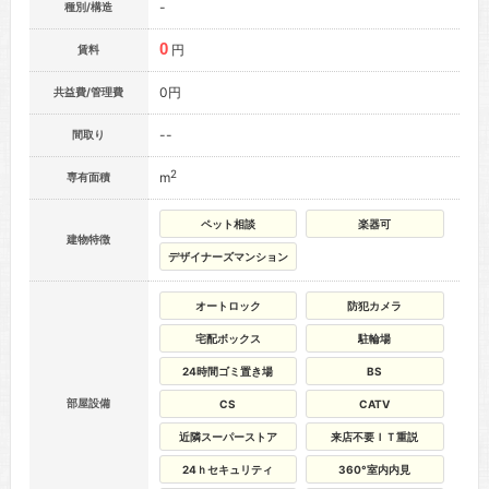
-
種別/構造
0
円
賃料
0円
共益費/管理費
--
間取り
2
m
専有面積
ペット相談
楽器可
建物特徴
デザイナーズマンション
オートロック
防犯カメラ
宅配ボックス
駐輪場
24時間ゴミ置き場
BS
部屋設備
CS
CATV
近隣スーパーストア
来店不要ＩＴ重説
24ｈセキュリティ
360°室内内見