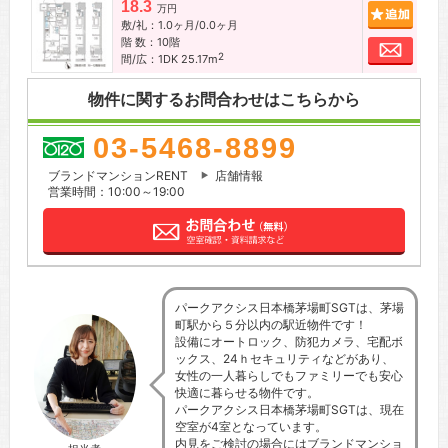
18.3
追加
万円
敷/礼：1.0ヶ月/0.0ヶ月
階 数：10階
お問
2
間/広：1DK 25.17m
物件に関するお問合わせはこちらから
03-5468-8899
ブランドマンションRENT
店舗情報
営業時間：10:00～19:00
パークアクシス日本橋茅場町SGTは、茅場
町駅から５分以内の駅近物件です！
設備にオートロック、防犯カメラ、宅配ボ
ックス、24ｈセキュリティなどがあり、
女性の一人暮らしでもファミリーでも安心
快適に暮らせる物件です。
パークアクシス日本橋茅場町SGTは、現在
空室が4室となっています。
内見をご検討の場合にはブランドマンショ