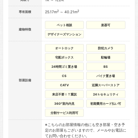
2
2
25.17m
～ 40.21m
専有面積
ペット相談
楽器可
建物特徴
デザイナーズマンション
オートロック
防犯カメラ
宅配ボックス
駐輪場
24時間ゴミ置き場
BS
CS
バイク置き場
部屋設備
CATV
近隣スーパーストア
来店不要ＩＴ重説
24ｈセキュリティ
360°室内内見
初期費用カード払い可
分割サービス利用可
※こちらのお部屋情報の他にも空き部屋・空き予
定のお部屋もございますので、メールやお電話に
てお問い合わせください。