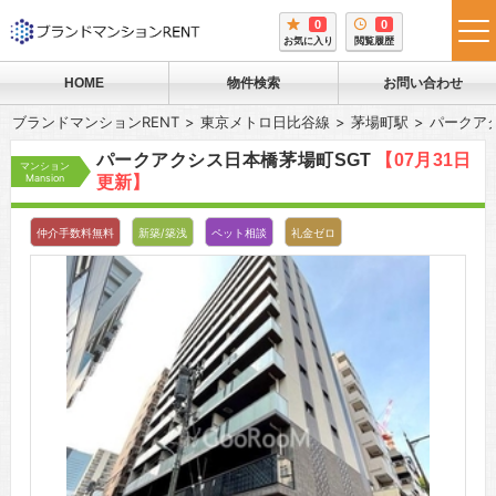
0
0
tog
お気に入り
閲覧履歴
me
HOME
物件検索
お問い合わせ
ブランドマンションRENT
東京メトロ日比谷線
茅場町駅
パークア
パークアクシス日本橋茅場町SGT
【07月31日
マンション
Mansion
更新】
仲介手数料無料
新築/築浅
ペット相談
礼金ゼロ