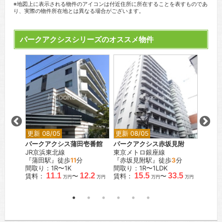
※地図上に表示される物件のアイコンは付近住所に所在することを表すものであ
り、実際の物件所在地とは異なる場合がございます。
パークアクシスシリーズのオススメ物件
更新 08/05
更新 08/05
更新 0
の杜
パークアクシス蒲田壱番館
パークアクシス赤坂見附
パーク
JR京浜東北線
東京メトロ銀座線
都営大
歩
3
分
『蒲田駅』徒歩
11
分
『赤坂見附駅』徒歩
3
分
『本郷
間取り：1R〜1K
間取り：1R〜1LDK
間取り：
.1
11.1
12.2
15.5
33.5
賃料：
〜
賃料：
〜
賃料：
万円
万円
万円
万円
万円