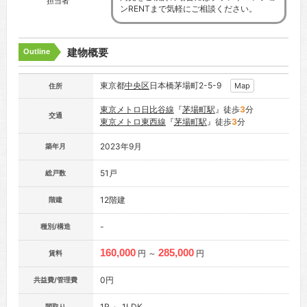
担当者
ンRENTまで気軽にご相談ください。
建物概要
Outline
東京都
中央区
日本橋茅場町2-5-9
Map
住所
東京メトロ日比谷線
『
茅場町駅
』徒歩
3
分
交通
東京メトロ東西線
『
茅場町駅
』徒歩
3
分
2023年9月
築年月
51戸
総戸数
12階建
階建
-
種別/構造
160,000
285,000
円 ～
円
賃料
0円
共益費/管理費
1R ～ 1LDK
間取り