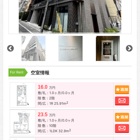
For Rent
空室情報
16.0
追加
万円
敷/礼：1.0ヶ月/0.0ヶ月
階 数：2階
お問
2
間/広：1R 25.91m
23.5
追加
万円
敷/礼：1.0ヶ月/0.0ヶ月
階 数：10階
お問
2
間/広：1LDK 32.9m