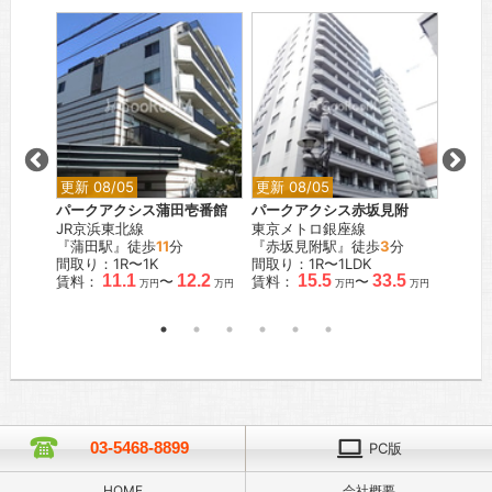
更新 08/05
更新 08/05
更新 0
の杜
パークアクシス蒲田壱番館
パークアクシス赤坂見附
パーク
JR京浜東北線
東京メトロ銀座線
都営大
歩
3
分
『蒲田駅』徒歩
11
分
『赤坂見附駅』徒歩
3
分
『本郷
間取り：1R〜1K
間取り：1R〜1LDK
間取り：
.1
11.1
12.2
15.5
33.5
賃料：
〜
賃料：
〜
賃料：
万円
万円
万円
万円
万円
03-5468-8899
PC版
HOME
会社概要