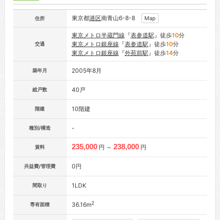
東京都
港区
南青山6-8-8
Map
住所
東京メトロ半蔵門線
『
表参道駅
』徒歩
10
分
東京メトロ銀座線
『
表参道駅
』徒歩
10
分
交通
東京メトロ銀座線
『
外苑前駅
』徒歩
14
分
2005年8月
築年月
40戸
総戸数
10階建
階建
-
種別/構造
235,000
238,000
円 ～
円
賃料
0円
共益費/管理費
1LDK
間取り
2
36.16m
専有面積