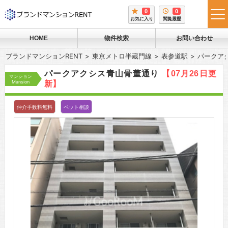
0
0
tog
お気に入り
閲覧履歴
me
HOME
物件検索
お問い合わせ
ブランドマンションRENT
東京メトロ半蔵門線
表参道駅
パークア
パークアクシス青山骨董通り
【07月26日更
マンション
Mansion
新】
仲介手数料無料
ペット相談