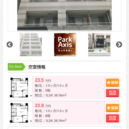
For Rent
空室情報
23.5
追加
万円
敷/礼：1.0ヶ月/1.0ヶ月
階 数：5階
お問
2
間/広：1LDK 36.16m
23.8
追加
万円
敷/礼：1.0ヶ月/1.0ヶ月
階 数：8階
お問
2
間/広：1LDK 36.16m