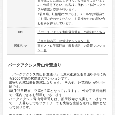
お部屋ごとに禁止とされている場合もございます
ので御注意下さい。お客様に代わって弊社スタッ
フが確認と交渉を行います。
※駐車場、駐輪場については、メールやお電話に
てお問い合わせください。お客様からのお問い合
わせをお待ちしています。
「パークアクシス青山骨董通り」の詳細はこちら
URL
「東京都港区」の賃貸マンション一覧
東京メトロ半蔵門線「表参道駅」の賃貸マンショ
関連リンク
ン一覧
パークアクシス青山骨董通り
「パークアクシス青山骨董通り」は東京都港区南青山6-8-8にあ
る2005年築の10階建のマンションです。
最寄りの駅は表参道駅になります。 その他、外苑前駅 が利用可
能です。
08月07日現在、空室が2室となっております。 仲介手数料無料
でご案内できるお部屋もございます。
パークアクシス青山骨董通りは、部屋設備が充実していますの
で、一人暮らしでもファミリーでも快適な生活を送れる物件とな
っております。