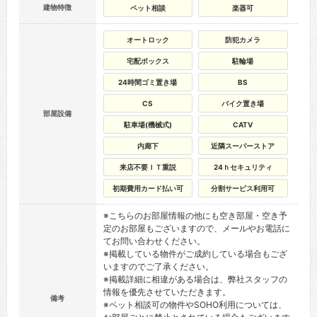
建物特徴
ペット相談
楽器可
オートロック
防犯カメラ
宅配ボックス
駐輪場
24時間ゴミ置き場
BS
CS
バイク置き場
部屋設備
駐車場(機械式)
CATV
内廊下
近隣スーパーストア
来店不要ＩＴ重説
24ｈセキュリティ
初期費用カード払い可
分割サービス利用可
※こちらのお部屋情報の他にも空き部屋・空き予
定のお部屋もございますので、メールやお電話に
てお問い合わせください。
※掲載している物件がご成約している場合もござ
いますのでご了承ください。
※掲載詳細に相違がある場合は、弊社スタッフの
情報を優先させていただきます。
備考
※ペット相談可の物件やSOHO利用については、