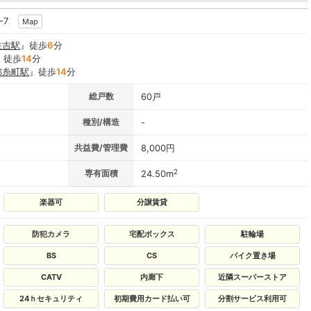
-7
Map
住吉駅
』徒歩
6
分
』徒歩
14
分
錦糸町駅
』徒歩
14
分
総戸数
60戸
種別/構造
-
共益費/管理費
8,000円
2
専有面積
24.50m
楽器可
分譲賃貸
防犯カメラ
宅配ボックス
駐輪場
BS
CS
バイク置き場
CATV
内廊下
近隣スーパーストア
24ｈセキュリティ
初期費用カード払い可
分割サービス利用可