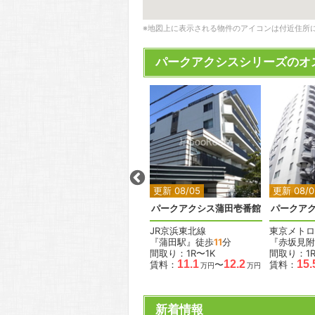
※地図上に表示される物件のアイコンは付近住所
パークアクシスシリーズのオ
2
2
2
2
2
更新 08/05
更新 08/05
更新 08/0
神南
パークアクシス本郷の杜
パークアクシス蒲田壱番館
パークア
東京メトロ丸ノ内線
JR京浜東北線
東京メトロ
『本郷三丁目駅』徒歩
3
分
『蒲田駅』徒歩
11
分
『赤坂見附
間取り：1K〜1LDK
間取り：1R〜1K
間取り：1R
.5
14.4
22.1
11.1
12.2
15.
賃料：
〜
賃料：
〜
賃料：
万円
万円
万円
万円
万円
新着情報