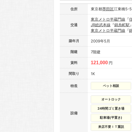
東京都
墨田区
江東橋5-5
住所
東京メトロ半蔵門線
『
JR総武本線
『
錦糸町駅
交通
東京メトロ半蔵門線
『
築年月
2009年5月
階建
7階建
121,000
賃料
円
間取り
1K
特長
ペット相談
オートロック
24時間ゴミ置き場
設備
駐車場(平置き)
来店不要ＩＴ重説