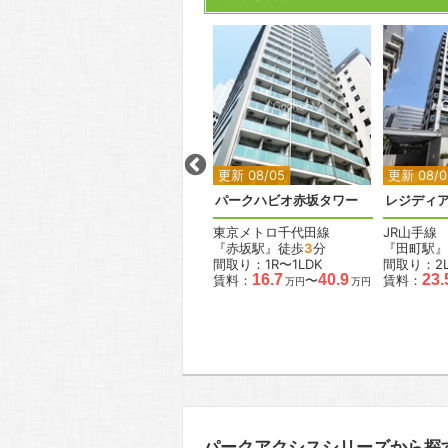
2
2
2
2
更新 08/05
更新 08/05
更新 08/0
ャナル
ラ・トゥール三田
パークハビオ赤坂タワー
レジディ
都営三田線
東京メトロ千代田線
JR山手線
『三田駅』徒歩
4
分
『赤坂駅』徒歩
3
分
『田町駅』
間取り：1LDK〜4LDK
間取り：1R〜1LDK
間取り：2L
49.9
190.0
16.7
40.9
23.
賃料：
〜
賃料：
〜
賃料：
万円
万
万円
万円
円
パークアクシスシリーズから探