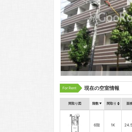
現在の空室情報
For Rent
間取り図
階数
間取り
面
6階
1K
24.