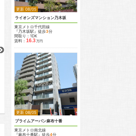
更新 08/05
ライオンズマンション乃木坂
東京メトロ千代田線
『乃木坂駅』徒歩
3
分
間取り：1DK
2
2
2
16.3
2
2
賃料：
万円
更新 08/05
更新 08/05
更新 08/05
ラ・トゥール芝公園
レジディアタワー麻布十番
リクレイシア西麻
都営三田線
東京メトロ南北線
東京メトロ日比谷
『芝公園駅』徒歩
2
分
『麻布十番駅』徒歩
4
分
『六本木駅』徒歩
1
間取り：1LDK〜3LDK
間取り：1LDK〜3LDK
間取り：1K〜2K
52.8
159.0
28.8
69.0
12.0
賃料：
〜
賃料：
〜
賃料：
〜
万円
万
万円
万円
万円
2
円
更新 08/05
プライムアーバン麻布十番
東京メトロ南北線
『麻布十番駅』徒歩
4
分