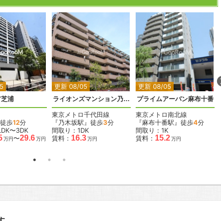
2
2
2
2
5
更新 08/05
更新 08/05
ア芝浦
ライオンズマンション乃木坂
プライムアーバン麻布十番
東京メトロ千代田線
東京メトロ南北線
徒歩
12
分
『乃木坂駅』徒歩
3
分
『麻布十番駅』徒歩
4
分
DK〜3DK
間取り：1DK
間取り：1K
5
29.6
16.3
15.2
〜
賃料：
賃料：
万円
万円
万円
万円
す