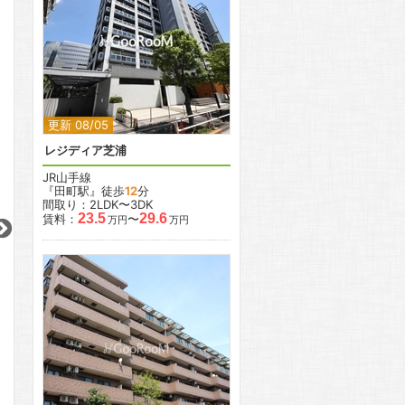
2
2
更新 08/05
レジディア芝浦
JR山手線
『田町駅』徒歩
12
分
2
2
間取り：2LDK〜3DK
2
2
2
23.5
29.6
賃料：
〜
万円
万円
更新 08/05
更新 08/05
更新 08/05
パークアクシス亀戸
パークアクシス横浜伊勢佐木町通り
JR中央・総武線
JR根岸線
都営三田線
『亀戸駅』徒歩
6
分
『関内駅』徒歩
10
分
『西巣鴨駅』徒歩
間取り：1LDK
間取り：1DK〜2LDK
間取り：1R〜3SLD
15.5
17.8
12.1
20.6
12.6
賃料：
〜
賃料：
〜
賃料：
〜
万円
万円
万円
万円
万円
2