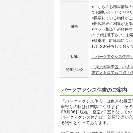
※こちらのお部屋情報
てお問い合わせくださ
※掲載している物件が
※掲載詳細に相違があ
備考
※ペット相談可の物件や
ので御注意下さい。お
※駐車場、駐輪場につ
わせをお待ちしており
「パークアクシス住吉
URL
「東京都墨田区」の賃
関連リンク
東京メトロ半蔵門線「
パークアクシス住吉のご案内
「パークアクシス住吉」は東京都墨田区江
最寄りの駅は住吉駅になります。 その
08月06日現在、空室が1室となって
パークアクシス住吉は、部屋設備が充
る物件となっております。