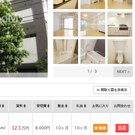
1
/
3
NEXT »
≫ 間取り図を非表示
積
賃料
管理費
敷金
礼金
お気に入り
お問合わせ
お
5m
12.1
8,000円
1.0ヶ月
1.0ヶ月
2
万円