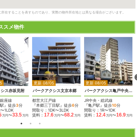
に所在することを表すものであり、実際の物件所在地とは異なる場合がございます。
ススメ物件
2
2
2
2
2
2
5
更新 08/05
更新 08/05
クシス赤坂見附
パークアクシス文京本郷
パークアクシス亀戸中央公園
銀座線
都営大江戸線
JR中央・総武線
駅』徒歩
3
分
『本郷三丁目駅』徒歩
6
分
『亀戸駅』徒歩
10
分
〜1LDK
間取り：1DK〜3LDK
間取り：1R〜1DK
5
33.5
17.6
68.2
12.4
16.9
〜
賃料：
〜
賃料：
〜
万円
万円
万円
万円
万円
万円