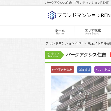
パークアクシス住吉 -ブランドマンションRENT
ホーム
エリア検索
Home
Area Search
ブランドマンションRENT
東京メトロ半蔵
マンション
パークアクシス住吉
【
Mansion
仲介手数料無料
分譲賃貸
ペット相談