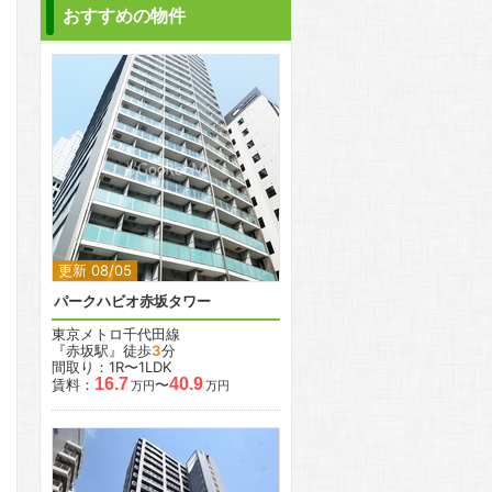
おすすめの物件
2
2
更新 08/05
パークハビオ赤坂タワー
東京メトロ千代田線
『赤坂駅』徒歩
3
分
間取り：1R〜1LDK
16.7
40.9
賃料：
〜
万円
万円