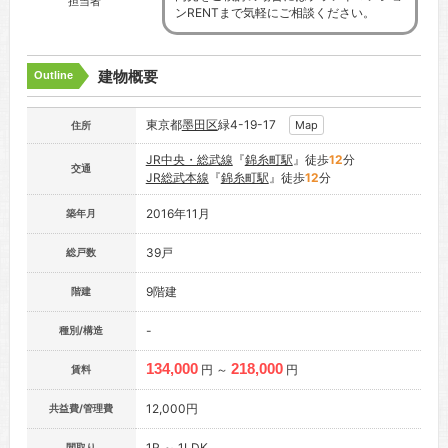
担当者
ンRENTまで気軽にご相談ください。
建物概要
Outline
東京都
墨田区
緑4-19-17
Map
住所
JR中央・総武線
『
錦糸町駅
』徒歩
12
分
交通
JR総武本線
『
錦糸町駅
』徒歩
12
分
2016年11月
築年月
39戸
総戸数
9階建
階建
-
種別/構造
134,000
218,000
円 ～
円
賃料
12,000円
共益費/管理費
1R ～ 1LDK
間取り