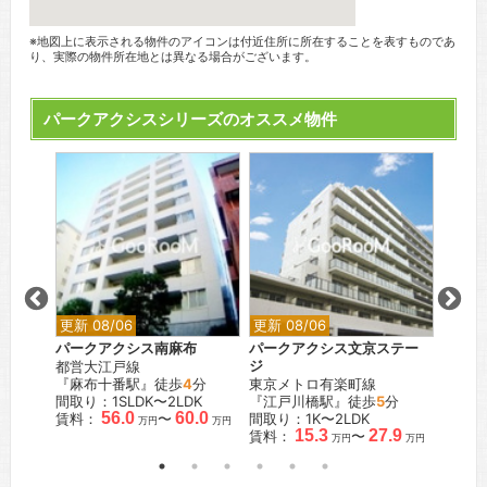
※地図上に表示される物件のアイコンは付近住所に所在することを表すものであ
り、実際の物件所在地とは異なる場合がございます。
パークアクシスシリーズのオススメ物件
更新 08/06
更新 08/06
更新 0
町
パークアクシス南麻布
パークアクシス文京ステー
パーク
都営大江戸線
ジ
東京メ
『麻布十番駅』徒歩
4
分
東京メトロ有楽町線
『白金
間取り：1SLDK〜2LDK
『江戸川橋駅』徒歩
5
分
間取り：
.0
56.0
60.0
賃料：
〜
間取り：1K〜2LDK
賃料：
万円
万円
万円
15.3
27.9
賃料：
〜
万円
万円