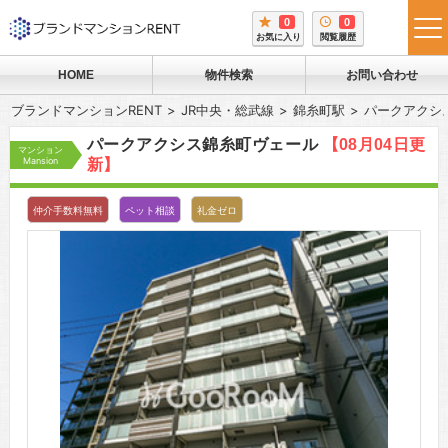
0
0
tog
お気に入り
閲覧履歴
me
HOME
物件検索
お問い合わせ
ブランドマンションRENT
JR中央・総武線
錦糸町駅
パークアクシ
パークアクシス錦糸町ヴェール
【08月04日更
マンション
Mansion
新】
仲介手数料無料
ペット相談
礼金ゼロ