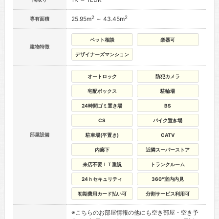
2
2
25.95m
～ 43.45m
専有面積
ペット相談
楽器可
建物特徴
デザイナーズマンション
オートロック
防犯カメラ
宅配ボックス
駐輪場
24時間ゴミ置き場
BS
CS
バイク置き場
部屋設備
駐車場(平置き)
CATV
内廊下
近隣スーパーストア
来店不要ＩＴ重説
トランクルーム
24ｈセキュリティ
360°室内内見
初期費用カード払い可
分割サービス利用可
※こちらのお部屋情報の他にも空き部屋・空き予