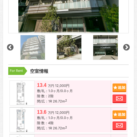
For Rent
空室情報
13.4
12,000円
追加
万円
敷/礼：1.0ヶ月/0.0ヶ月
階 数：2階
お問
2
間/広：1R 26.72m
13.6
12,000円
追加
万円
敷/礼：1.0ヶ月/0.0ヶ月
階 数：4階
お問
2
間/広：1R 26.72m