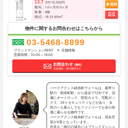
13.7
12,000円
追加
万円
敷/礼：1.0ヶ月/0.0ヶ月
階 数：4階
お問
2
間/広：1R 25.95m
物件に関するお問合わせはこちらから
03-5468-8899
ブランドマンションRENT
店舗情報
営業時間：10:00～19:00
パークアクシス錦糸町ヴェールは、最寄り
駅の「錦糸町駅」から徒歩で12分です。設
備にオートロック、防犯カメラ、宅配ボッ
クス、24ｈセキュリティなどがあり、女
性の一人暮らしでもファミリーでも安心快
適に暮らせる物件です。
パークアクシス錦糸町ヴェールは、現在空
室が4室となっています。
内見をご検討の場合にはブランドマンショ