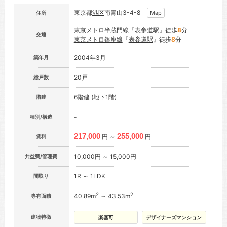
東京都
港区
南青山3-4-8
Map
住所
東京メトロ半蔵門線
『
表参道駅
』徒歩
8
分
交通
東京メトロ銀座線
『
表参道駅
』徒歩
8
分
2004年3月
築年月
20戸
総戸数
6階建 (地下1階)
階建
-
種別/構造
217,000
255,000
円 ～
円
賃料
10,000円 ～ 15,000円
共益費/管理費
1R ～ 1LDK
間取り
2
2
40.89m
～ 43.53m
専有面積
建物特徴
楽器可
デザイナーズマンション