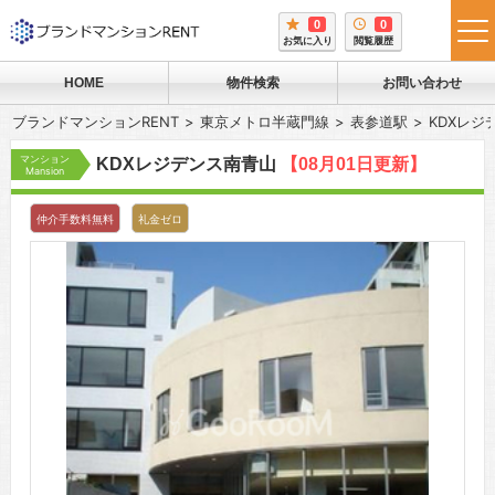
0
0
tog
お気に入り
閲覧履歴
me
HOME
物件検索
お問い合わせ
ブランドマンションRENT
東京メトロ半蔵門線
表参道駅
KDXレジ
マンション
KDXレジデンス南青山
【08月01日更新】
Mansion
仲介手数料無料
礼金ゼロ