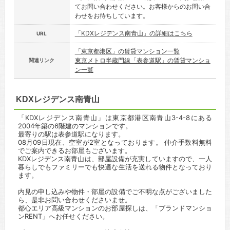
てお問い合わせください。お客様からのお問い合
わせをお待ちしています。
「KDXレジデンス南青山」の詳細はこちら
URL
「東京都港区」の賃貸マンション一覧
東京メトロ半蔵門線「表参道駅」の賃貸マンショ
関連リンク
ン一覧
KDXレジデンス南青山
「KDXレジデンス南青山」は東京都港区南青山3-4-8にある
2004年築の6階建のマンションです。
最寄りの駅は表参道駅になります。
08月09日現在、空室が2室となっております。 仲介手数料無料
でご案内できるお部屋もございます。
KDXレジデンス南青山は、部屋設備が充実していますので、一人
暮らしでもファミリーでも快適な生活を送れる物件となっており
ます。
内見の申し込みや物件・部屋の設備でご不明な点がございました
ら、是非お問い合わせくださいませ。
都心エリア高級マンションのお部屋探しは、「ブランドマンショ
ンRENT」へお任せください。