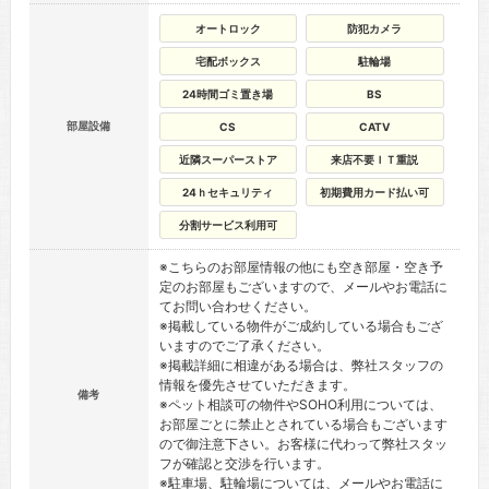
オートロック
防犯カメラ
宅配ボックス
駐輪場
24時間ゴミ置き場
BS
部屋設備
CS
CATV
近隣スーパーストア
来店不要ＩＴ重説
24ｈセキュリティ
初期費用カード払い可
分割サービス利用可
※こちらのお部屋情報の他にも空き部屋・空き予
定のお部屋もございますので、メールやお電話に
てお問い合わせください。
※掲載している物件がご成約している場合もござ
いますのでご了承ください。
※掲載詳細に相違がある場合は、弊社スタッフの
情報を優先させていただきます。
備考
※ペット相談可の物件やSOHO利用については、
お部屋ごとに禁止とされている場合もございます
ので御注意下さい。お客様に代わって弊社スタッ
フが確認と交渉を行います。
※駐車場、駐輪場については、メールやお電話に