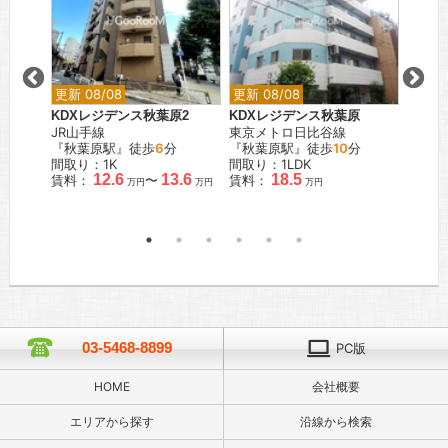
更新 08/08
更新 08/08
更新 0
KDXレジデンス秋葉原2
KDXレジデンス秋葉原
KDX
JR山手線
東京メトロ日比谷線
都営三
『秋葉原駅』徒歩
6
分
『秋葉原駅』徒歩
10
分
『芝公
K
間取り：1K
間取り：1LDK
間取り：
.0
12.6
13.6
18.5
賃料：
〜
賃料：
賃料：
万円
万円
万円
万円
03-5468-8899
PC版
HOME
会社概要
エリアから探す
沿線から検索