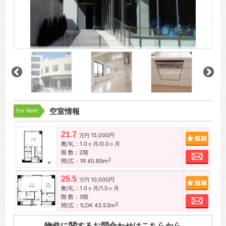
For Rent
空室情報
21.7
15,000円
追加
万円
敷/礼：1.0ヶ月/0.0ヶ月
階 数：2階
お問
2
間/広：1R 40.89m
25.5
10,000円
追加
万円
敷/礼：1.0ヶ月/1.0ヶ月
階 数：3階
お問
2
間/広：1LDK 43.53m
物件に関するお問合わせはこちらから