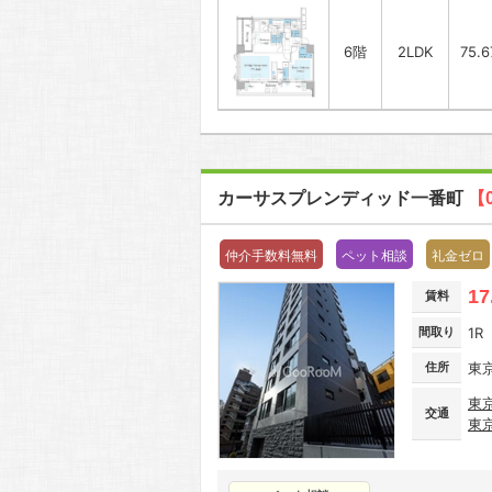
6階
2LDK
75.
カーサスプレンディッド一番町
【
仲介手数料無料
ペット相談
礼金ゼロ
17
賃料
間取り
1R
住所
東
東
交通
東