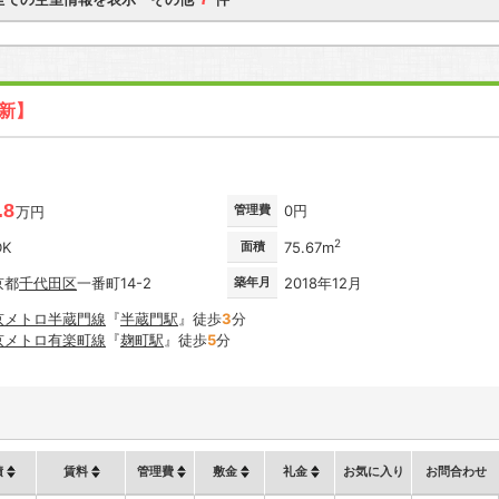
更新】
.8
管理費
0円
万円
2
DK
面積
75.67m
京都
千代田区
一番町14-2
築年月
2018年12月
京メトロ半蔵門線
『
半蔵門駅
』徒歩
3
分
京メトロ有楽町線
『
麹町駅
』徒歩
5
分
積
賃料
管理費
敷金
礼金
お気に入り
お問合わせ