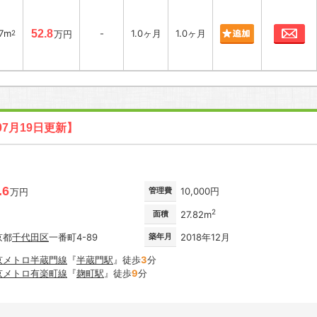
お
67m
52.8
-
1.0ヶ月
1.0ヶ月
2
万円
07月19日更新】
.6
管理費
10,000円
万円
2
面積
27.82m
京都
千代田区
一番町4-89
築年月
2018年12月
京メトロ半蔵門線
『
半蔵門駅
』徒歩
3
分
京メトロ有楽町線
『
麹町駅
』徒歩
9
分