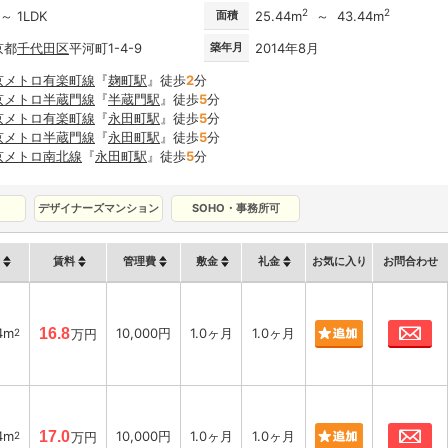
2
2
 ～ 1LDK
面積
25.44m
～ 43.44m
京都
千代田区
平河町1-4-9
築年月
2014年8月
京メトロ有楽町線
『
麹町駅
』徒歩
2
分
京メトロ半蔵門線
『
半蔵門駅
』徒歩
5
分
京メトロ有楽町線
『
永田町駅
』徒歩
5
分
京メトロ半蔵門線
『
永田町駅
』徒歩
5
分
京メトロ南北線
『
永田町駅
』徒歩
5
分
デザイナーズマンション
SOHO・事務所可
賃料
管理費
敷金
礼金
お気に入り
お問合わせ
お
4m
16.8
10,000円
1.0ヶ月
1.0ヶ月
2
万円
お
4m
17.0
10,000円
1.0ヶ月
1.0ヶ月
2
万円