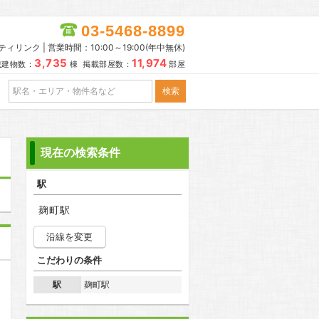
03-5468-8899
リンク | 営業時間：10:00～19:00(年中無休)
3,735
11,974
載建物数：
棟 掲載部屋数：
部屋
現在の検索条件
駅
麹町駅
沿線を変更
こだわりの条件
駅
麹町駅