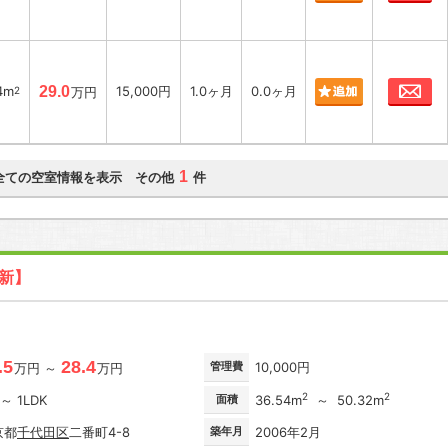
お
4m
29.0
15,000円
1.0ヶ月
0.0ヶ月
2
万円
1
全ての空室情報を表示 その他
件
更新】
.5
28.4
管理費
10,000円
万円 ～
万円
2
2
 ～ 1LDK
面積
36.54m
～ 50.32m
京都
千代田区
二番町4-8
築年月
2006年2月