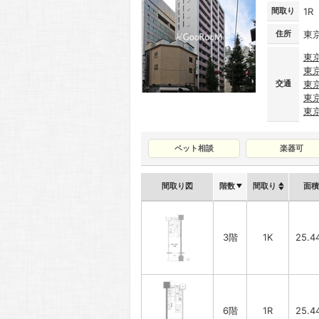
間取り
1R
住所
東
東
東
交通
東
東
東
ペット相談
楽器可
間取り図
階数
間取り
面積
3階
1K
25.4
6階
1R
25.4