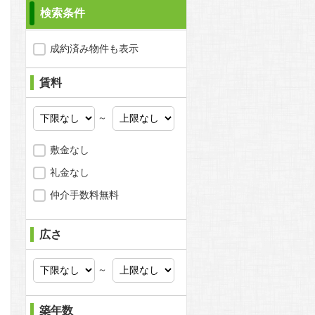
検索条件
成約済み物件も表示
賃料
～
敷金なし
礼金なし
仲介手数料無料
問合わせ
広さ
～
問合わせ
築年数