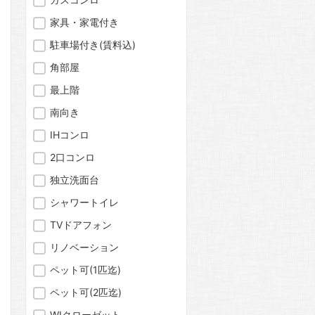
家具・家電付き
駐車場付き(賃料込)
角部屋
最上階
問合わせ
南向き
IHコンロ
2口コンロ
問合わせ
独立洗面台
シャワートイレ
TVドアフォン
リノベーション
問合わせ
ペット可(1匹迄)
ペット可(2匹迄)
WIクローゼット