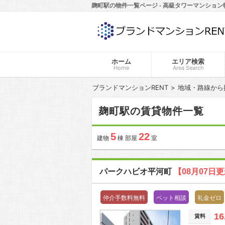
麹町駅の物件一覧ページ - 高級タワーマンション
ホーム
エリア検索
Home
Area Search
ブランドマンションRENT
地域・路線から
麹町駅の賃貸物件一覧
5
22
建物
棟 部屋
室
パークハビオ平河町
【08月07日
仲介手数料無料
ペット相談
礼金ゼロ
16
賃料