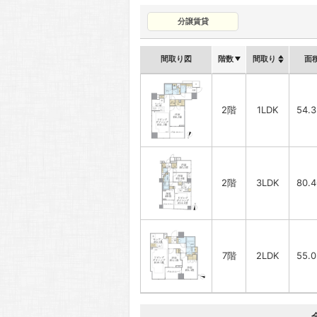
分譲賃貸
間取り図
階数
間取り
面
2階
1LDK
54.
2階
3LDK
80.
7階
2LDK
55.