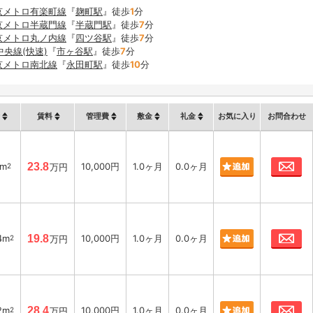
京メトロ有楽町線
『
麹町駅
』徒歩
1
分
京メトロ半蔵門線
『
半蔵門駅
』徒歩
7
分
京メトロ丸ノ内線
『
四ツ谷駅
』徒歩
7
分
中央線(快速)
『
市ヶ谷駅
』徒歩
7
分
京メトロ南北線
『
永田町駅
』徒歩
10
分
賃料
管理費
敷金
礼金
お気に入り
お問合わせ
お
9m
23.8
10,000円
1.0ヶ月
0.0ヶ月
2
万円
お
4m
19.8
10,000円
1.0ヶ月
0.0ヶ月
2
万円
お
2m
28.4
10,000円
1.0ヶ月
0.0ヶ月
2
万円