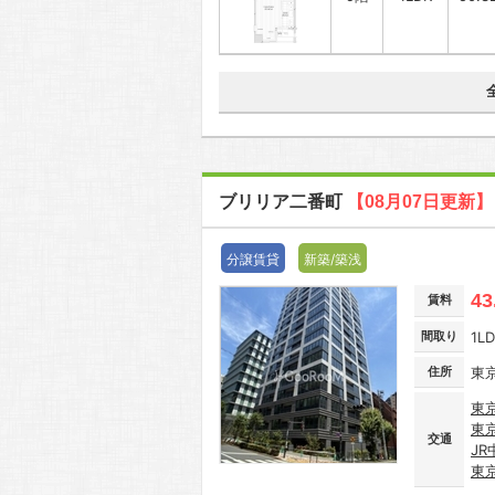
ブリリア二番町
【08月07日更新】
分譲賃貸
新築/築浅
43
賃料
間取り
1L
住所
東
東
東
交通
JR
東