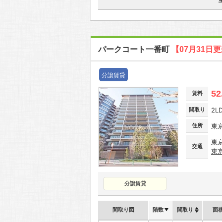
パークコート一番町
【07月31日
分譲賃貸
52
賃料
間取り
2L
住所
東
東
交通
東
分譲賃貸
間取り図
階数
間取り
面