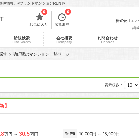
物件情報。<ブランドマンションRENT>
0
0
株式会社エスティ
お気に入り
閲覧履歴
掲
沿線検索
会社概要
お問合わせ
Line Search
Company
Contact
探す
麹町駅のマンション一覧ページ
表示棟数：
更新】
.8
30.5
管理費
10,000円 ～ 15,000円
万円 ～
万円