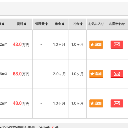
積
賃料
管理費
敷金
礼金
お気に入り
お問合わせ
お
32m
43.0
-
1.0ヶ月
1.0ヶ月
2
万円
お
46m
68.0
-
2.0ヶ月
1.0ヶ月
2
万円
お
02m
48.0
-
1.0ヶ月
1.0ヶ月
2
万円
7
全ての空室情報を表示 その他
件