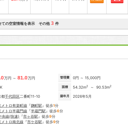
3
全ての空室情報を表示 その他
件
.0
81.0
管理費
0円 ～ 15,000円
万円 ～
万円
2
2
DK
面積
54.32m
～ 90.53m
京都
千代田区
二番町11-10
築年月
2026年5月
京メトロ有楽町線
『
麹町駅
』徒歩
1
分
京メトロ半蔵門線
『
半蔵門駅
』徒歩
6
分
中央線(快速)
『
市ヶ谷駅
』徒歩
9
分
京メトロ南北線
『
市ケ谷駅
』徒歩
9
分