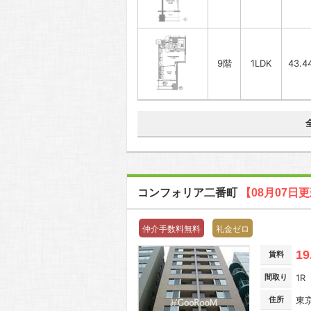
9階
1LDK
43.4
コンフォリア二番町
【08月07日
仲介手数料無料
礼金ゼロ
19
賃料
間取り
1R
住所
東