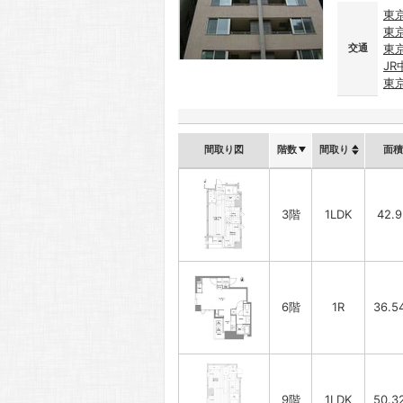
東
東
交通
東
JR
東
間取り図
階数
間取り
面積
3階
1LDK
42.
6階
1R
36.5
9階
1LDK
50.3