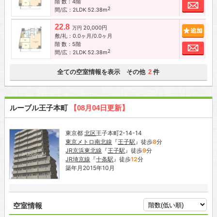
階 数：4階
お問
2
間/広：2LDK 52.38m
22.8
20,000円
追加
万円
敷/礼：0.0ヶ月/0.0ヶ月
階 数：5階
お問
2
間/広：2LDK 52.38m
全ての空室情報を表示 その他
件
2
ルーブル王子本町
【08月04日更新】
東京都
北区
王子本町2-14-14
東京メトロ南北線
『
王子駅
』徒歩
8
分
JR京浜東北線
『
王子駅
』徒歩
9
分
JR埼京線
『
十条駅
』徒歩
12
分
築年月2015年10月
空室情報