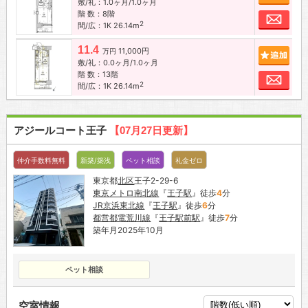
敷/礼：1.0ヶ月/1.0ヶ月
階 数：8階
お問
2
間/広：1K 26.14m
11.4
11,000円
追加
万円
敷/礼：0.0ヶ月/1.0ヶ月
階 数：13階
お問
2
間/広：1K 26.14m
アジールコート王子
【07月27日更新】
仲介手数料無料
新築/築浅
ペット相談
礼金ゼロ
東京都
北区
王子2-29-6
東京メトロ南北線
『
王子駅
』徒歩
4
分
JR京浜東北線
『
王子駅
』徒歩
6
分
都営都電荒川線
『
王子駅前駅
』徒歩
7
分
築年月2025年10月
ペット相談
空室情報