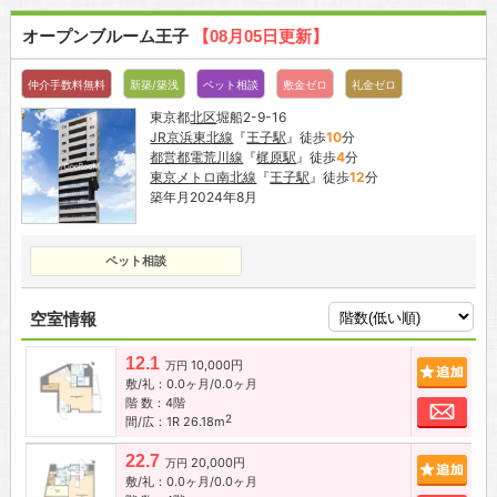
オープンブルーム王子
【08月05日更新】
仲介手数料無料
新築/築浅
ペット相談
敷金ゼロ
礼金ゼロ
東京都
北区
堀船2-9-16
JR京浜東北線
『
王子駅
』徒歩
10
分
都営都電荒川線
『
梶原駅
』徒歩
4
分
東京メトロ南北線
『
王子駅
』徒歩
12
分
築年月2024年8月
ペット相談
空室情報
12.1
10,000円
追加
万円
敷/礼：0.0ヶ月/0.0ヶ月
階 数：4階
お問
2
間/広：1R 26.18m
22.7
20,000円
追加
万円
敷/礼：0.0ヶ月/0.0ヶ月