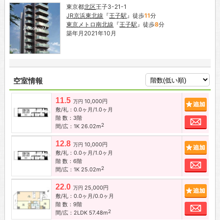
東京都
北区
王子3-21-1
JR京浜東北線
『
王子駅
』徒歩
11
分
東京メトロ南北線
『
王子駅
』徒歩
8
分
築年月2021年10月
空室情報
11.5
10,000円
追加
万円
敷/礼：0.0ヶ月/1.0ヶ月
階 数：3階
お問
2
間/広：1K 26.02m
12.8
10,000円
追加
万円
敷/礼：0.0ヶ月/1.0ヶ月
階 数：6階
お問
2
間/広：1K 25.02m
22.0
25,000円
追加
万円
敷/礼：0.0ヶ月/0.0ヶ月
階 数：9階
お問
2
間/広：2LDK 57.48m