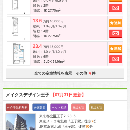
敷/礼：0.0ヶ月/0.0ヶ月
階 数：2階
お問
2
間/広：1K 27.75m
13.6
10,000円
追加
万円
敷/礼：1.0ヶ月/1.0ヶ月
階 数：4階
お問
2
間/広：1K 27.75m
23.4
13,000円
追加
万円
敷/礼：1.0ヶ月/1.0ヶ月
階 数：6階
お問
2
間/広：2LDK 51.16m
全ての空室情報を表示 その他
件
4
メイクスデザイン王子
【07月31日更新】
仲介手数料無料
分譲賃貸
ペット相談
敷金ゼロ
礼金ゼロ
東京都
北区
王子2-23-5
東京メトロ南北線
『
王子駅
』徒歩
7
分
JR京浜東北線
『
王子駅
』徒歩
10
分