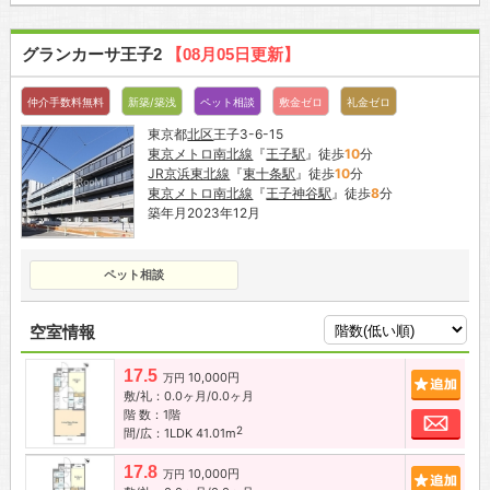
グランカーサ王子2
【08月05日更新】
仲介手数料無料
新築/築浅
ペット相談
敷金ゼロ
礼金ゼロ
東京都
北区
王子3-6-15
東京メトロ南北線
『
王子駅
』徒歩
10
分
JR京浜東北線
『
東十条駅
』徒歩
10
分
東京メトロ南北線
『
王子神谷駅
』徒歩
8
分
築年月2023年12月
ペット相談
空室情報
17.5
10,000円
追加
万円
敷/礼：0.0ヶ月/0.0ヶ月
階 数：1階
お問
2
間/広：1LDK 41.01m
17.8
10,000円
追加
万円