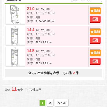
21.0
15,000円
追加
万円
敷/礼：1.0ヶ月/0.0ヶ月
階 数：2階
お問
2
間/広：2LDK 43.88m
14.4
12,000円
追加
万円
敷/礼：1.0ヶ月/0.0ヶ月
階 数：4階
お問
2
間/広：1LDK 29.1m
14.5
12,000円
追加
万円
敷/礼：1.0ヶ月/0.0ヶ月
階 数：5階
お問
2
間/広：1LDK 29.1m
全ての空室情報を表示 その他
件
2
11
建物
棟中 1～10棟表示
1
2
次へ »