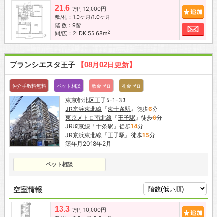
21.6
12,000円
追加
万円
敷/礼：1.0ヶ月/1.0ヶ月
階 数：9階
お問
2
間/広：2LDK 55.68m
ブランシエスタ王子
【08月02日更新】
仲介手数料無料
ペット相談
敷金ゼロ
礼金ゼロ
東京都
北区
王子5-1-33
JR京浜東北線
『
東十条駅
』徒歩
6
分
東京メトロ南北線
『
王子駅
』徒歩
6
分
JR埼京線
『
十条駅
』徒歩
14
分
JR京浜東北線
『
王子駅
』徒歩
15
分
築年月2018年2月
ペット相談
空室情報
13.3
10,000円
追加
万円