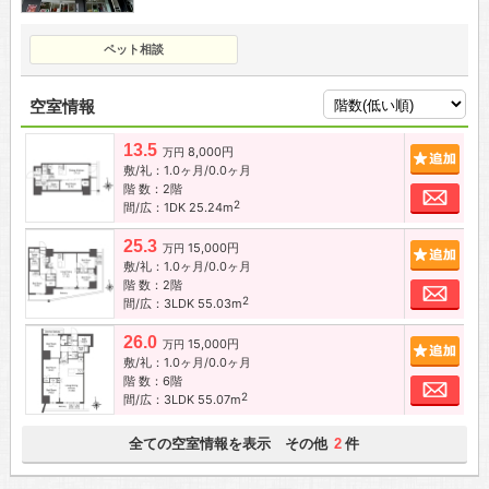
ペット相談
空室情報
13.5
8,000円
追加
万円
敷/礼：1.0ヶ月/0.0ヶ月
階 数：2階
お問
2
間/広：1DK 25.24m
25.3
15,000円
追加
万円
敷/礼：1.0ヶ月/0.0ヶ月
階 数：2階
お問
2
間/広：3LDK 55.03m
26.0
15,000円
追加
万円
敷/礼：1.0ヶ月/0.0ヶ月
階 数：6階
お問
2
間/広：3LDK 55.07m
全ての空室情報を表示 その他
件
2