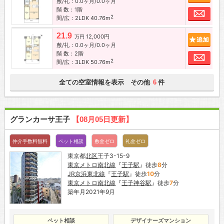
敷/礼：0.0ヶ月/0.0ヶ月
階 数：1階
お問
2
間/広：2LDK 40.76m
21.9
12,000円
追加
万円
敷/礼：0.0ヶ月/0.0ヶ月
階 数：2階
お問
2
間/広：3LDK 50.76m
全ての空室情報を表示 その他
件
6
グランカーサ王子
【08月05日更新】
仲介手数料無料
ペット相談
敷金ゼロ
礼金ゼロ
東京都
北区
王子3-15-9
東京メトロ南北線
『
王子駅
』徒歩
8
分
JR京浜東北線
『
王子駅
』徒歩
10
分
東京メトロ南北線
『
王子神谷駅
』徒歩
7
分
築年月2021年9月
ペット相談
デザイナーズマンション