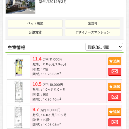
築年月2014年3月
ペット相談
楽器可
分譲賃貸
デザイナーズマンション
空室情報
11.4
11,000円
追加
万円
敷/礼：0.0ヶ月/1.0ヶ月
階 数：2階
お問
2
間/広：1K 26.08m
10.5
10,000円
追加
万円
敷/礼：1.0ヶ月/1.0ヶ月
階 数：6階
お問
2
間/広：1K 26.46m
9.7
10,000円
追加
万円
敷/礼：0.0ヶ月/0.0ヶ月
階 数：10階
お問
2
間/広：1K 26.08m