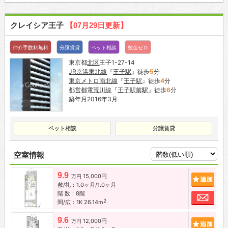
クレイシア王子
【07月29日更新】
仲介手数料無料
分譲賃貸
ペット相談
敷金ゼロ
東京都
北区
王子1-27-14
JR京浜東北線
『
王子駅
』徒歩
5
分
東京メトロ南北線
『
王子駅
』徒歩
4
分
都営都電荒川線
『
王子駅前駅
』徒歩
6
分
築年月2016年3月
ペット相談
分譲賃貸
空室情報
9.9
15,000円
追加
万円
敷/礼：1.0ヶ月/1.0ヶ月
階 数：8階
お問
2
間/広：1K 26.14m
9.6
12,000円
追加
万円