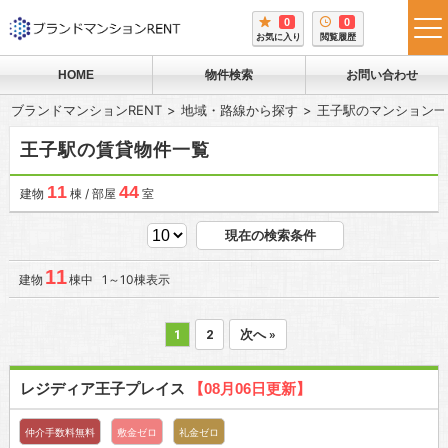
0
0
tog
お気に入り
閲覧履歴
me
HOME
物件検索
お問い合わせ
ブランドマンションRENT
地域・路線から探す
王子駅のマンション一
王子駅の賃貸物件一覧
11
44
建物
棟 / 部屋
室
現在の検索条件
11
建物
棟中 1～10棟表示
1
2
次へ »
レジディア王子プレイス
【08月06日更新】
仲介手数料無料
敷金ゼロ
礼金ゼロ