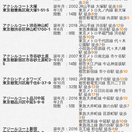
歩
3
分
アクシルコート大塚
築年月：2002
JR山手線
大塚駅
徒歩
3
分
東京都豊島区南大塚1-51-5
年1月
東京メトロ丸ノ内線
新大塚
階数 ：14階
駅
徒歩
8
分
都営都電荒川線
向原駅
徒歩
5
分
アクシルコート渋谷神山町
築年月：2018
JR山手線
渋谷駅
徒歩
12
分
東京都渋谷区神山町1700-1
年6月
東急東横線
渋谷駅
徒歩
10
分
階数 ：9階
東京メトロ半蔵門線
渋谷駅
徒歩
10
分
東京メトロ千代田線
代々木
公園駅
徒歩
7
分
小田急小田原線
代々木八幡
駅
徒歩
9
分
アクシルコート市谷砂土原
築年月：2007
東京メトロ南北線
市ケ谷駅
東京都新宿区市谷砂土原町2-
年9月
徒歩
5
分
5
階数 ：14階
都営大江戸線
牛込神楽坂駅
徒歩
8
分
都営新宿線
市ケ谷駅
徒歩
10
分
アクロシティタワーズ
築年月：1992
JR常磐線
南千住駅
徒歩
12
分
東京都荒川区南千住6-37-9
年10月
都営都電荒川線
荒川二丁目
階数 ：32階
駅
徒歩
12
分
東京メトロ日比谷線
南千住
駅
徒歩
17
分
アジールコート品川中延
築年月：2016
東急大井町線
中延駅
徒歩
10
東京都品川区中延5-9-6
年2月
分
階数 ：5階
東急大井町線
旗の台駅
徒歩
7
分
東急大井町線
荏原町駅
徒歩
3
分
都営浅草線
中延駅
徒歩
10
分
東急池上線
旗の台駅
徒歩
7
分
アジールコート新宿
築年月：2016
京王線
初台駅
徒歩
4
分