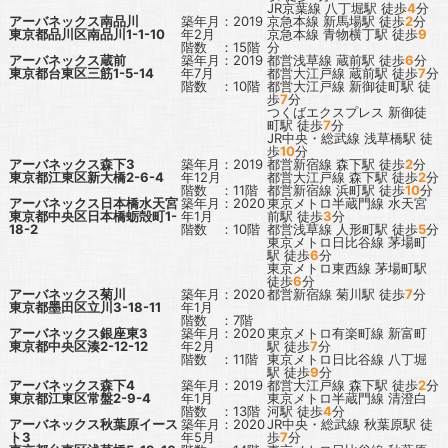
JR京葉線
八丁堀駅
徒歩
4
分
アーバネックス南品川
築年月：2019
京急本線
新馬場駅
徒歩
2
分
東京都品川区南品川1-1-10
年2月
京急本線
青物横丁駅
徒歩
9
階数 ：15階
分
アーバネックス蔵前
築年月：2019
都営浅草線
蔵前駅
徒歩
6
分
東京都台東区三筋1-5-14
年7月
都営大江戸線
蔵前駅
徒歩
7
分
階数 ：10階
都営大江戸線
新御徒町駅
徒
歩
7
分
つくばエクスプレス
新御徒
町駅
徒歩
7
分
JR中央・総武線
浅草橋駅
徒
歩
10
分
アーバネックス森下3
築年月：2019
都営新宿線
森下駅
徒歩
2
分
東京都江東区新大橋2-6-4
年12月
都営大江戸線
森下駅
徒歩
2
分
階数 ：11階
都営新宿線
浜町駅
徒歩
10
分
アーバネックス日本橋水天宮
築年月：2020
東京メトロ半蔵門線
水天宮
東京都中央区日本橋蛎殻町1-
年1月
前駅
徒歩
3
分
18-2
階数 ：10階
都営浅草線
人形町駅
徒歩
5
分
東京メトロ日比谷線
茅場町
駅
徒歩
6
分
東京メトロ東西線
茅場町駅
徒歩
6
分
アーバネックス菊川
築年月：2020
都営新宿線
菊川駅
徒歩
7
分
東京都墨田区立川3-18-11
年1月
階数 ：7階
アーバネックス銀座東3
築年月：2020
東京メトロ有楽町線
新富町
東京都中央区湊2-12-12
年2月
駅
徒歩
7
分
階数 ：11階
東京メトロ日比谷線
八丁堀
駅
徒歩
9
分
アーバネックス森下4
築年月：2019
都営大江戸線
森下駅
徒歩
2
分
東京都江東区常盤2-9-4
年1月
東京メトロ半蔵門線
清澄白
階数 ：13階
河駅
徒歩
4
分
アーバネックス秋葉原イース
築年月：2020
JR中央・総武線
秋葉原駅
徒
ト3
年5月
歩
7
分