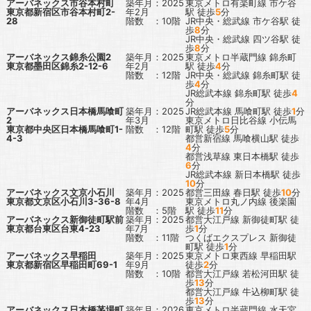
アーバネックス市谷本村町
築年月：2025
東京メトロ有楽町線
市ケ谷
東京都新宿区市谷本村町2-
年2月
駅
徒歩
5
分
28
階数 ：10階
JR中央・総武線
市ケ谷駅
徒
歩
8
分
JR中央・総武線
四ツ谷駅
徒
歩
8
分
アーバネックス錦糸公園2
築年月：2025
東京メトロ半蔵門線
錦糸町
東京都墨田区錦糸2-12-6
年2月
駅
徒歩
4
分
階数 ：12階
JR中央・総武線
錦糸町駅
徒
歩
4
分
JR総武本線
錦糸町駅
徒歩
4
分
アーバネックス日本橋馬喰町
築年月：2025
JR総武本線
馬喰町駅
徒歩
1
分
2
年3月
東京メトロ日比谷線
小伝馬
東京都中央区日本橋馬喰町1-
階数 ：12階
町駅
徒歩
5
分
4-3
都営新宿線
馬喰横山駅
徒歩
4
分
都営浅草線
東日本橋駅
徒歩
6
分
JR総武本線
新日本橋駅
徒歩
10
分
アーバネックス文京小石川
築年月：2025
都営三田線
春日駅
徒歩
10
分
東京都文京区小石川3-36-8
年4月
東京メトロ丸ノ内線
後楽園
階数 ：5階
駅
徒歩
11
分
アーバネックス新御徒町駅前
築年月：2025
都営大江戸線
新御徒町駅
徒
東京都台東区台東4-23
年7月
歩
1
分
階数 ：11階
つくばエクスプレス
新御徒
町駅
徒歩
1
分
アーバネックス早稲田
築年月：2025
東京メトロ東西線
早稲田駅
東京都新宿区早稲田町69-1
年9月
徒歩
2
分
階数 ：10階
都営大江戸線
若松河田駅
徒
歩
13
分
都営大江戸線
牛込柳町駅
徒
歩
13
分
アーバネックス日本橋茅場町
築年月：2026
東京メトロ半蔵門線
水天宮