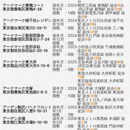
分
アークマーク巣鴨コート
築年月：2024
都営三田線
巣鴨駅
徒歩
8
分
東京都豊島区巣鴨4-28
年8月
JR山手線
巣鴨駅
徒歩
10
分
階数 ：14階
都営都電荒川線
庚申塚駅
徒
歩
6
分
アークマーク南千住レジデン
築年月：2024
東京メトロ日比谷線
南千住
ス
年10月
駅
徒歩
9
分
東京都台東区清川2-25-11
階数 ：9階
東京メトロ日比谷線
三ノ輪
駅
徒歩
14
分
アークマーク新宿西落合
築年月：2024
都営大江戸線
落合南長崎駅
東京都新宿区西落合2-7-24
年12月
徒歩
9
分
階数 ：6階
アークマーク世田谷砧
築年月：2025
小田急小田原線
千歳船橋駅
東京都世田谷区砧2-20-16
年6月
徒歩
9
分
階数 ：6階
小田急小田原線
祖師ヶ谷大
蔵駅
徒歩
12
分
アークマーク東大井
築年月：2025
京急本線
立会川駅
徒歩
6
分
東京都品川区東大井3-13-6
年8月
JR京浜東北線
大井町駅
徒歩
階数 ：5階
11
分
東急大井町線
大井町駅
徒歩
11
分
東京臨海高速鉄道
大井町駅
徒歩
11
分
アークマーク大塚
築年月：2026
JR山手線
大塚駅
徒歩
6
分
東京都豊島区東池袋2-9-2
年3月
東京メトロ有楽町線
東池袋
階数 ：10階
駅
徒歩
10
分
東京メトロ丸ノ内線
新大塚
駅
徒歩
12
分
アーデン駒沢パークフロント
築年月：2003
東急田園都市線
駒沢大学駅
東京都目黒区八雲5-19-21
年1月
徒歩
13
分
階数 ：7階
アーデン木場
築年月：2006
東京メトロ東西線
木場駅
徒
東京都江東区木場6-10-10
年3月
歩
3
分
階数 ：8階
東京メトロ東西線
門前仲町
駅
徒歩
12
分