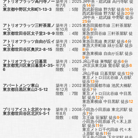
アトリオフラッツ高円寺ノー
築年月：2025
JR中央・総武線
高円寺駅
徒
ス
年7月
歩
14
分
東京都中野区大和町1-13-3
階数 ：5階
西武新宿線
野方駅
徒歩
10
分
西武新宿線
野方駅
徒歩
20
分
JR中央・総武線
中野駅
徒歩
25
分
アトリオフラッツ三軒茶屋ノ
築年月：2025
東急田園都市線
三軒茶屋駅
ース
年10月
徒歩
9
分
東京都世田谷区太子堂3-9-9
階数 ：4階
東急世田谷線
三軒茶屋駅
徒
歩
9
分
アトリオフラッツ自由が丘イ
築年月：2026
東急目黒線
奥沢駅
徒歩
4
分
ースト
年2月
東急大井町線
緑が丘駅
徒歩
東京都世田谷区奥沢2-8-15
階数 ：4階
8
分
東急東横線
自由が丘駅
徒歩
9
分
アトリオフラッツ日暮里
築年月：2025
JR山手線
巣鴨駅
徒歩
6
分
東京都荒川区東日暮里4-35-
年7月
JR京浜東北線
鶯谷駅
徒歩
6
6
階数 ：5階
分
JR山手線
日暮里駅
徒歩
12
分
東京メトロ日比谷線
入谷駅
徒歩
13
分
アパートメンツ東山
築年月：2002
東急田園都市線
池尻大橋駅
東京都目黒区東山2-5-12
年12月
徒歩
7
分
階数 ：7階
東京メトロ日比谷線
中目黒
駅
徒歩
12
分
東急東横線
中目黒駅
徒歩
12
分
ブリリアイスト北沢ケヤキ
築年月：2008
小田急小田原線
東北沢駅
徒
東京都世田谷区北沢5-5-1
年8月
歩
7
分
階数 ：6階
京王線
笹塚駅
徒歩
9
分
小田急小田原線
代々木上原
駅
徒歩
11
分
東京メトロ千代田線
代々木
上原駅
徒歩
11
分
京王井の頭線
下北沢駅
徒歩