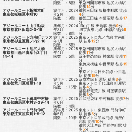
階数 ：8階
東急田園都市線
池尻大橋駅
徒歩
14
分
アジールコート板橋本町
築年月：2024
都営三田線
板橋本町駅
徒歩
東京都板橋区本町10
年2月
4
分
階数 ：9階
都営三田線
本蓮沼駅
徒歩
17
分
アジールコート山手動坂
築年月：2024
JR山手線
田端駅
徒歩
9
分
東京都北区田端2-3-16
年3月
JR京浜東北線
田端駅
徒歩
9
階数 ：8階
分
アジールコート方南町テラス
築年月：2025
東京メトロ丸ノ内線
方南町
東京都杉並区堀ノ内2-18
年1月
駅
徒歩
12
分
階数 ：5階
アジールコート池尻大橋
築年月：2025
東急田園都市線
池尻大橋駅
東京都目黒区青葉台3丁目
年4月
徒歩
11
分
14-14
階数 ：5階
京王井の頭線
神泉駅
徒歩
11
分
東急東横線
中目黒駅
徒歩
15
分
東京メトロ日比谷線
中目黒
駅
徒歩
15
分
アジールコート町屋
築年月：2025
京成本線
町屋駅
徒歩
3
分
東京都荒川区町屋1-18
年5月
東京メトロ千代田線
町屋駅
階数 ：15階
徒歩
4
分
都営都電荒川線
町屋駅前駅
徒歩
3
分
アジールコート練馬中村橋
築年月：2025
西武池袋線
中村橋駅
徒歩
7
分
東京都練馬区中村3-39-14
年6月
階数 ：4階
アジールコート門前仲町
築年月：2025
東京メトロ東西線
門前仲町
東京都江東区深川1-5-12
年5月
駅
徒歩
5
分
階数 ：10階
東京メトロ半蔵門線
清澄白
河駅
徒歩
10
分
都営大江戸線
門前仲町駅
徒
歩
5
分