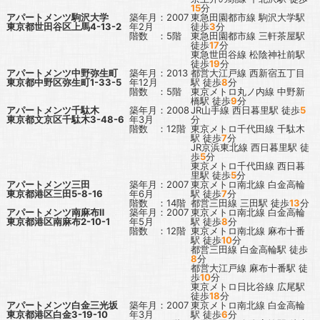
15
分
アパートメンツ駒沢大学
築年月：2007
東急田園都市線
駒沢大学駅
東京都世田谷区上馬4-13-2
年2月
徒歩
3
分
階数 ：5階
東急田園都市線
三軒茶屋駅
徒歩
17
分
東急世田谷線
松陰神社前駅
徒歩
19
分
アパートメンツ中野弥生町
築年月：2013
都営大江戸線
西新宿五丁目
東京都中野区弥生町1-33-5
年12月
駅
徒歩
8
分
階数 ：5階
東京メトロ丸ノ内線
中野新
橋駅
徒歩
9
分
アパートメンツ千駄木
築年月：2008
JR山手線
西日暮里駅
徒歩
5
東京都文京区千駄木3-48-6
年3月
分
階数 ：12階
東京メトロ千代田線
千駄木
駅
徒歩
7
分
JR京浜東北線
西日暮里駅
徒
歩
5
分
東京メトロ千代田線
西日暮
里駅
徒歩
5
分
アパートメンツ三田
築年月：2007
東京メトロ南北線
白金高輪
東京都港区三田5-8-16
年6月
駅
徒歩
7
分
階数 ：14階
都営三田線
三田駅
徒歩
13
分
アパートメンツ南麻布Ⅱ
築年月：2007
東京メトロ南北線
白金高輪
東京都港区南麻布2-10-1
年5月
駅
徒歩
8
分
階数 ：12階
東京メトロ南北線
麻布十番
駅
徒歩
10
分
都営三田線
白金高輪駅
徒歩
8
分
都営大江戸線
麻布十番駅
徒
歩
10
分
東京メトロ日比谷線
広尾駅
徒歩
18
分
アパートメンツ白金三光坂
築年月：2007
東京メトロ南北線
白金高輪
東京都港区白金3-19-10
年3月
駅
徒歩
6
分