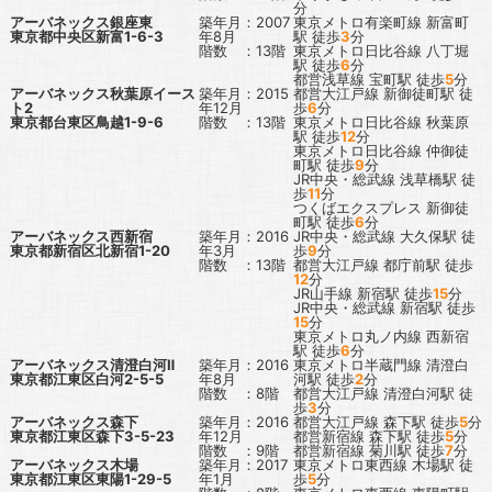
分
アーバネックス銀座東
築年月：2007
東京メトロ有楽町線
新富町
東京都中央区新富1-6-3
年8月
駅
徒歩
3
分
階数 ：13階
東京メトロ日比谷線
八丁堀
駅
徒歩
6
分
都営浅草線
宝町駅
徒歩
5
分
アーバネックス秋葉原イース
築年月：2015
都営大江戸線
新御徒町駅
徒
ト2
年12月
歩
6
分
東京都台東区鳥越1-9-6
階数 ：13階
東京メトロ日比谷線
秋葉原
駅
徒歩
12
分
東京メトロ日比谷線
仲御徒
町駅
徒歩
9
分
JR中央・総武線
浅草橋駅
徒
歩
11
分
つくばエクスプレス
新御徒
町駅
徒歩
6
分
アーバネックス西新宿
築年月：2016
JR中央・総武線
大久保駅
徒
東京都新宿区北新宿1-20
年3月
歩
9
分
階数 ：13階
都営大江戸線
都庁前駅
徒歩
12
分
JR山手線
新宿駅
徒歩
15
分
JR中央・総武線
新宿駅
徒歩
15
分
東京メトロ丸ノ内線
西新宿
駅
徒歩
6
分
アーバネックス清澄白河Ⅱ
築年月：2016
東京メトロ半蔵門線
清澄白
東京都江東区白河2-5-5
年8月
河駅
徒歩
2
分
階数 ：8階
都営大江戸線
清澄白河駅
徒
歩
3
分
アーバネックス森下
築年月：2016
都営大江戸線
森下駅
徒歩
5
分
東京都江東区森下3-5-23
年12月
都営新宿線
森下駅
徒歩
5
分
階数 ：9階
都営新宿線
菊川駅
徒歩
7
分
アーバネックス木場
築年月：2017
東京メトロ東西線
木場駅
徒
東京都江東区東陽1-29-5
年1月
歩
5
分