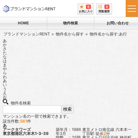
0
0
tog
お気に入り
閲覧履歴
me
HOME
物件検索
お問い合わせ
ブランドマンションRENT
物件名から探す
物件名から探す:あ行
あ
か
さ
た
な
は
ま
や
ら
わ
あ
い
う
え
お
物件名検索
マンション名の一部で検索できます。
該当件数:
561
件
あ
アークタワーズ
築年月：1986
東京メトロ南北線
六本木一
東京都港区六本木1-3-39
年3月
丁目駅
徒歩
2
分
階数 ：25階
東京メトロ日比谷線
神谷町