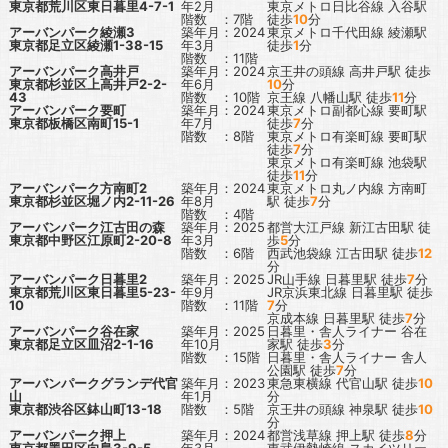
東京都荒川区東日暮里4-7-1
年2月
東京メトロ日比谷線
入谷駅
階数 ：7階
徒歩
10
分
アーバンパーク綾瀬3
築年月：2024
東京メトロ千代田線
綾瀬駅
東京都足立区綾瀬1-38-15
年3月
徒歩
1
分
階数 ：11階
アーバンパーク高井戸
築年月：2024
京王井の頭線
高井戸駅
徒歩
東京都杉並区上高井戸2-2-
年6月
10
分
43
階数 ：10階
京王線
八幡山駅
徒歩
11
分
アーバンパーク要町
築年月：2024
東京メトロ副都心線
要町駅
東京都板橋区南町15-1
年7月
徒歩
7
分
階数 ：8階
東京メトロ有楽町線
要町駅
徒歩
7
分
東京メトロ有楽町線
池袋駅
徒歩
11
分
アーバンパーク方南町2
築年月：2024
東京メトロ丸ノ内線
方南町
東京都杉並区堀ノ内2-11-26
年8月
駅
徒歩
7
分
階数 ：4階
アーバンパーク江古田の森
築年月：2025
都営大江戸線
新江古田駅
徒
東京都中野区江原町2-20-8
年3月
歩
5
分
階数 ：6階
西武池袋線
江古田駅
徒歩
12
分
アーバンパーク日暮里2
築年月：2025
JR山手線
日暮里駅
徒歩
7
分
東京都荒川区東日暮里5-23-
年9月
JR京浜東北線
日暮里駅
徒歩
10
階数 ：11階
7
分
京成本線
日暮里駅
徒歩
7
分
アーバンパーク谷在家
築年月：2025
日暮里・舎人ライナー
谷在
東京都足立区皿沼2-1-16
年10月
家駅
徒歩
3
分
階数 ：15階
日暮里・舎人ライナー
舎人
公園駅
徒歩
7
分
アーバンパークグランデ代官
築年月：2023
東急東横線
代官山駅
徒歩
10
山
年1月
分
東京都渋谷区鉢山町13-18
階数 ：5階
京王井の頭線
神泉駅
徒歩
10
分
アーバンパーク押上
築年月：2024
都営浅草線
押上駅
徒歩
8
分