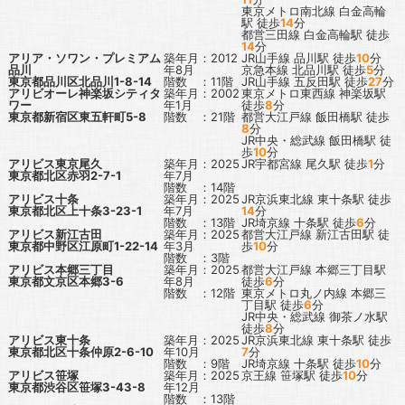
東京メトロ南北線
白金高輪
駅
徒歩
14
分
都営三田線
白金高輪駅
徒歩
14
分
アリア・ソワン・プレミアム
築年月：2012
JR山手線
品川駅
徒歩
10
分
品川
年8月
京急本線
北品川駅
徒歩
5
分
東京都品川区北品川1-8-14
階数 ：11階
JR山手線
五反田駅
徒歩
27
分
アリビオーレ神楽坂シティタ
築年月：2002
東京メトロ東西線
神楽坂駅
ワー
年1月
徒歩
8
分
東京都新宿区東五軒町5-8
階数 ：21階
都営大江戸線
飯田橋駅
徒歩
8
分
JR中央・総武線
飯田橋駅
徒
歩
10
分
アリビス東京尾久
築年月：2025
JR宇都宮線
尾久駅
徒歩
1
分
東京都北区赤羽2-7-1
年7月
階数 ：14階
アリビス十条
築年月：2025
JR京浜東北線
東十条駅
徒歩
東京都北区上十条3-23-1
年7月
14
分
階数 ：13階
JR埼京線
十条駅
徒歩
6
分
アリビス新江古田
築年月：2025
都営大江戸線
新江古田駅
徒
東京都中野区江原町1-22-14
年3月
歩
10
分
階数 ：3階
アリビス本郷三丁目
築年月：2025
都営大江戸線
本郷三丁目駅
東京都文京区本郷3-6
年8月
徒歩
6
分
階数 ：12階
東京メトロ丸ノ内線
本郷三
丁目駅
徒歩
6
分
JR中央・総武線
御茶ノ水駅
徒歩
8
分
アリビス東十条
築年月：2025
JR京浜東北線
東十条駅
徒歩
東京都北区十条仲原2-6-10
年10月
7
分
階数 ：9階
JR埼京線
十条駅
徒歩
10
分
アリビス笹塚
築年月：2025
京王線
笹塚駅
徒歩
10
分
東京都渋谷区笹塚3-43-8
年12月
階数 ：13階