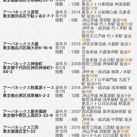
東京都新宿区市谷柳町25-17
年9月
歩
2
分
階数 ：12階
東京メトロ東西線
神楽坂駅
徒歩
12
分
アーバネックス原宿
築年月：2014
東京メトロ副都心線
北参道
東京都渋谷区千駄ヶ谷3-7-7
年11月
駅
徒歩
3
分
階数 ：6階
JR山手線
原宿駅
徒歩
9
分
JR山手線
代々木駅
徒歩
10
分
JR中央・総武線
代々木駅
徒
歩
10
分
都営大江戸線
代々木駅
徒歩
10
分
アーバネックス大森
築年月：2013
JR京浜東北線
大森駅
徒歩
3
東京都品川区南大井6-16-6
年7月
分
階数 ：13階
京急本線
大森海岸駅
徒歩
9
分
京急本線
立会川駅
徒歩
13
分
アーバネックス神保町
築年月：2008
都営三田線
神保町駅
徒歩
4
東京都千代田区神田神保町1-
年5月
分
46-2
階数 ：14階
JR中央・総武線
御茶ノ水駅
徒歩
10
分
東京メトロ半蔵門線
九段下
駅
徒歩
8
分
アーバネックス秋葉原イース
築年月：2014
JR中央・総武線
浅草橋駅
徒
ト
年7月
歩
5
分
東京都台東区浅草橋5-2-2
階数 ：12階
JR山手線
秋葉原駅
徒歩
9
分
都営浅草線
浅草橋駅
徒歩
7
分
東京メトロ日比谷線
秋葉原
駅
徒歩
9
分
アーバネックス新井薬師
築年月：2007
西武新宿線
新井薬師前駅
徒
東京都中野区上高田3-32-9
年11月
歩
3
分
階数 ：4階
JR中央・総武線
中野駅
徒歩
12
分
アーバネックス三田
築年月：2015
都営三田線
三田駅
徒歩
6
分
東京都港区芝1-32
年10月
JR山手線
田町駅
徒歩
10
分
階数 ：14階
ゆりかもめ
日の出駅
徒歩
9