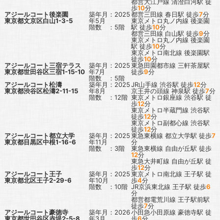
都営大江戸線
清澄白河駅
徒
歩
10
分
アジールコート後楽園
築年月：2025
都営三田線
春日駅
徒歩
7
分
東京都文京区白山1-3-5
年5月
東京メトロ丸ノ内線
後楽園
階数 ：5階
駅
徒歩
10
分
都営三田線
白山駅
徒歩
9
分
東京メトロ丸ノ内線
後楽園
駅
徒歩
10
分
東京メトロ南北線
後楽園駅
徒歩
10
分
アジールコート三宿テラス
築年月：2025
東急田園都市線
三軒茶屋駅
東京都世田谷区三宿1-15-10
年7月
徒歩
9
分
階数 ：5階
アジールコート松濤
築年月：2025
JR山手線
渋谷駅
徒歩
12
分
東京都渋谷区松濤2-11-15
年8月
京王井の頭線
神泉駅
徒歩
7
分
階数 ：12階
東京メトロ銀座線
渋谷駅
徒
歩
12
分
東京メトロ半蔵門線
渋谷駅
徒歩
12
分
東京メトロ副都心線
渋谷駅
徒歩
12
分
アジールコート都立大学
築年月：2025
東急東横線
都立大学駅
徒歩
7
東京都目黒区中根1-16-6
年11月
分
階数 ：3階
東急東横線
自由が丘駅
徒歩
12
分
東急大井町線
自由が丘駅
徒
歩
12
分
アジールコート王子
築年月：2025
東京メトロ南北線
王子駅
徒
東京都北区王子2-29-6
年10月
歩
4
分
階数 ：10階
JR京浜東北線
王子駅
徒歩
6
分
都営都電荒川線
王子駅前駅
徒歩
7
分
アジールコート豪徳寺
築年月：2026
小田急小田原線
豪徳寺駅
徒
東京都世田谷区赤堤2-5-8
年3月
歩
6
分