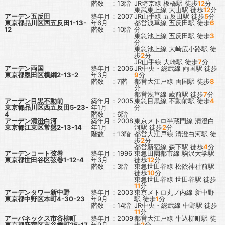
階数 ：13階
JR埼京線
板橋駅
徒歩
12
分
東武東上線
大山駅
徒歩
12
分
アーデン五反田
築年月：2007
JR山手線
五反田駅
徒歩
5
分
東京都品川区西五反田1-13-
年6月
都営浅草線
五反田駅
徒歩
6
12
階数 ：10階
分
東急池上線
五反田駅
徒歩
3
分
東急池上線
大崎広小路駅
徒
歩
2
分
JR山手線
大崎駅
徒歩
7
分
アーデン両国
築年月：2006
JR中央・総武線
両国駅
徒歩
東京都墨田区横綱2-13-2
年3月
9
分
階数 ：7階
都営大江戸線
両国駅
徒歩
8
分
都営浅草線
蔵前駅
徒歩
7
分
アーデン目黒不動前
築年月：2005
東急目黒線
不動前駅
徒歩
4
東京都品川区西五反田5-23-
年1月
分
4
階数 ：6階
アーデン清澄白河
築年月：2008
東京メトロ半蔵門線
清澄白
東京都江東区常盤2-13-14
年1月
河駅
徒歩
2
分
階数 ：13階
都営大江戸線
清澄白河駅
徒
歩
2
分
都営新宿線
森下駅
徒歩
4
分
アーデンコート弦巻
築年月：1996
東急田園都市線
駒沢大学駅
東京都世田谷区弦巻1-12-4
年3月
徒歩
12
分
階数 ：3階
東急世田谷線
松陰神社前駅
徒歩
10
分
東急世田谷線
世田谷駅
徒歩
11
分
アーデンタワー新中野
築年月：2003
東京メトロ丸ノ内線
新中野
東京都中野区本町4-30-23
年9月
駅
徒歩
1
分
階数 ：14階
JR中央・総武線
中野駅
徒歩
11
分
アーバネックス市谷柳町
築年月：2009
都営大江戸線
牛込柳町駅
徒