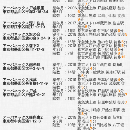
階数 ：8階
東京メトロ東西線
東陽町駅
徒歩
7
分
アーバネックス戸越銀座
築年月：2006
東急池上線
戸越銀座駅
徒歩
東京都品川区平塚3-16-34
年5月
6
分
階数 ：10階
東急目黒線
武蔵小山駅
徒歩
9
分
アーバネックス深川住吉
築年月：2017
東京メトロ半蔵門線
住吉駅
東京都江東区猿江1-9-10
年8月
徒歩
5
分
階数 ：11階
都営新宿線
住吉駅
徒歩
5
分
アーバネックス旗の台
築年月：2018
東急大井町線
旗の台駅
徒歩
5
東京都品川区旗の台6-24-9
年2月
分
階数 ：15階
東急池上線
旗の台駅
徒歩
5
分
アーバネックス森下2
築年月：2018
都営大江戸線
森下駅
徒歩
5
分
東京都墨田区菊川1-17-8
年3月
都営新宿線
森下駅
徒歩
5
分
階数 ：7階
都営新宿線
菊川駅
徒歩
8
分
都営大江戸線
両国駅
徒歩
12
分
アーバネックス錦糸町
築年月：2019
東京メトロ半蔵門線
錦糸町
東京都墨田区太平3-8-4
年1月
駅
徒歩
4
分
階数 ：14階
JR中央・総武線
錦糸町駅
徒
歩
5
分
アーバネックス浅草
築年月：2019
都営浅草線
浅草駅
徒歩
4
分
東京都墨田区吾妻橋1-11-9
年2月
東京メトロ銀座線
浅草駅
徒
階数 ：11階
歩
5
分
アーバネックス戸越
築年月：2019
都営浅草線
戸越駅
徒歩
3
分
東京都品川区戸越3-9-21
年2月
東急池上線
戸越銀座駅
徒歩
7
階数 ：11階
分
東急池上線
荏原中延駅
徒歩
7
分
東急大井町線
戸越公園駅
徒
歩
8
分
アーバネックス銀座東2
築年月：2019
東京メトロ有楽町線
新富町
東京都中央区湊1-12-3
年2月
駅
徒歩
9
分
階数 ：10階
東京メトロ日比谷線
八丁堀
駅
徒歩
7
分