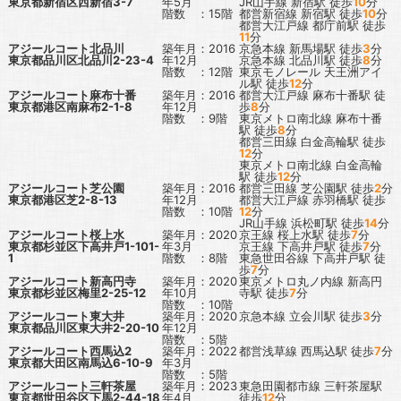
東京都新宿区西新宿3-7
年5月
JR山手線
新宿駅
徒歩
10
分
階数 ：15階
都営新宿線
新宿駅
徒歩
10
分
都営大江戸線
都庁前駅
徒歩
11
分
アジールコート北品川
築年月：2016
京急本線
新馬場駅
徒歩
3
分
東京都品川区北品川2-23-4
年12月
京急本線
北品川駅
徒歩
8
分
階数 ：12階
東京モノレール
天王洲アイ
ル駅
徒歩
12
分
アジールコート麻布十番
築年月：2016
都営大江戸線
麻布十番駅
徒
東京都港区南麻布2-1-8
年12月
歩
8
分
階数 ：9階
東京メトロ南北線
麻布十番
駅
徒歩
8
分
都営三田線
白金高輪駅
徒歩
12
分
東京メトロ南北線
白金高輪
駅
徒歩
12
分
アジールコート芝公園
築年月：2016
都営三田線
芝公園駅
徒歩
2
分
東京都港区芝2-8-13
年12月
都営大江戸線
赤羽橋駅
徒歩
階数 ：10階
12
分
JR山手線
浜松町駅
徒歩
14
分
アジールコート桜上水
築年月：2020
京王線
桜上水駅
徒歩
7
分
東京都杉並区下高井戸1-101-
年3月
京王線
下高井戸駅
徒歩
7
分
1
階数 ：8階
東急世田谷線
下高井戸駅
徒
歩
7
分
アジールコート新高円寺
築年月：2020
東京メトロ丸ノ内線
新高円
東京都杉並区梅里2-25-12
年10月
寺駅
徒歩
7
分
階数 ：10階
アジールコート東大井
築年月：2020
京急本線
立会川駅
徒歩
3
分
東京都品川区東大井2-20-10
年12月
階数 ：5階
アジールコート西馬込2
築年月：2022
都営浅草線
西馬込駅
徒歩
7
分
東京都大田区南馬込6-10-9
年3月
階数 ：5階
アジールコート三軒茶屋
築年月：2023
東急田園都市線
三軒茶屋駅
東京都世田谷区下馬2-44-18
年4月
徒歩
12
分