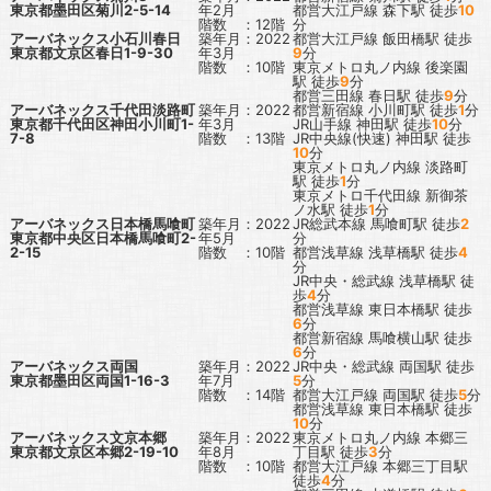
東京都墨田区菊川2-5-14
年2月
都営大江戸線
森下駅
徒歩
10
階数 ：12階
分
アーバネックス小石川春日
築年月：2022
都営大江戸線
飯田橋駅
徒歩
東京都文京区春日1-9-30
年3月
9
分
階数 ：10階
東京メトロ丸ノ内線
後楽園
駅
徒歩
9
分
都営三田線
春日駅
徒歩
9
分
アーバネックス千代田淡路町
築年月：2022
都営新宿線
小川町駅
徒歩
1
分
東京都千代田区神田小川町1-
年3月
JR山手線
神田駅
徒歩
10
分
7-8
階数 ：13階
JR中央線(快速)
神田駅
徒歩
10
分
東京メトロ丸ノ内線
淡路町
駅
徒歩
1
分
東京メトロ千代田線
新御茶
ノ水駅
徒歩
1
分
アーバネックス日本橋馬喰町
築年月：2022
JR総武本線
馬喰町駅
徒歩
2
東京都中央区日本橋馬喰町2-
年5月
分
2-15
階数 ：10階
都営浅草線
浅草橋駅
徒歩
4
分
JR中央・総武線
浅草橋駅
徒
歩
4
分
都営浅草線
東日本橋駅
徒歩
6
分
都営新宿線
馬喰横山駅
徒歩
6
分
アーバネックス両国
築年月：2022
JR中央・総武線
両国駅
徒歩
東京都墨田区両国1-16-3
年7月
5
分
階数 ：14階
都営大江戸線
両国駅
徒歩
5
分
都営浅草線
東日本橋駅
徒歩
10
分
アーバネックス文京本郷
築年月：2022
東京メトロ丸ノ内線
本郷三
東京都文京区本郷2-19-10
年8月
丁目駅
徒歩
3
分
階数 ：10階
都営大江戸線
本郷三丁目駅
徒歩
4
分