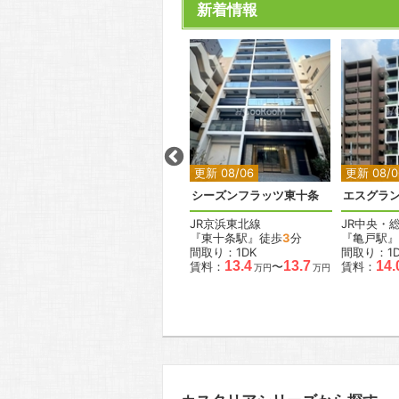
新着情報
2
2
2
2
2
更新 08/06
更新 08/06
更新 08/0
ドゥーエ新富町
シーズンフラッツ東十条
東京メトロ有楽町線
JR京浜東北線
JR中央・
分
『新富町駅』徒歩
3
分
『東十条駅』徒歩
3
分
『亀戸駅』
間取り：1K
間取り：1DK
間取り：1D
.8
12.2
13.0
13.4
13.7
14.
賃料：
〜
賃料：
〜
賃料：
万円
万円
万円
万円
万円