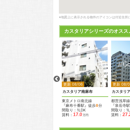
※地図上に表示される物件のアイコンは付近住所
カスタリアシリーズのオスス
2
2
更新 08/03
更新 08/06
更新 08/0
カスタリア神保町
カスタリア南麻布
カスタリ
東京メトロ半蔵門線
東京メトロ南北線
都営浅草線
『神保町駅』徒歩
4
分
『麻布十番駅』徒歩
8
分
『泉岳寺駅
間取り：1K
間取り：1LDK
間取り：1L
13.9
15.6
17.0
27.
賃料：
〜
賃料：
賃料：
万円
万円
万円