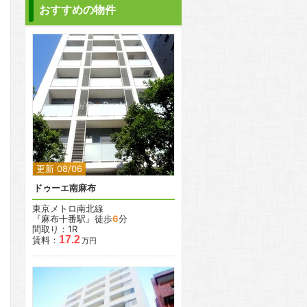
おすすめの物件
2
更新 08/06
ドゥーエ南麻布
東京メトロ南北線
『麻布十番駅』徒歩
6
分
間取り：1R
17.2
賃料：
万円