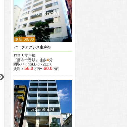
2
2
更新 08/06
パークアクシス南麻布
都営大江戸線
『麻布十番駅』徒歩
4
分
間取り：1SLDK〜2LDK
2
2
2
2
56.0
60.0
賃料：
〜
万円
万円
更新 08/04
更新 08/04
更新 08/04
カスタリア初台
カスタリア千駄ヶ谷
カスタリア芝公園
京王線
JR中央・総武線
都営三田線
『初台駅』徒歩
4
分
『千駄ケ谷駅』徒歩
8
分
『三田駅』徒歩
4
間取り：1K〜1LDK
間取り：1LDK
間取り：1R〜1LDK
13.3
18.9
28.8
13.9
賃料：
〜
賃料：
賃料：
〜
万円
万円
万円
万円
2