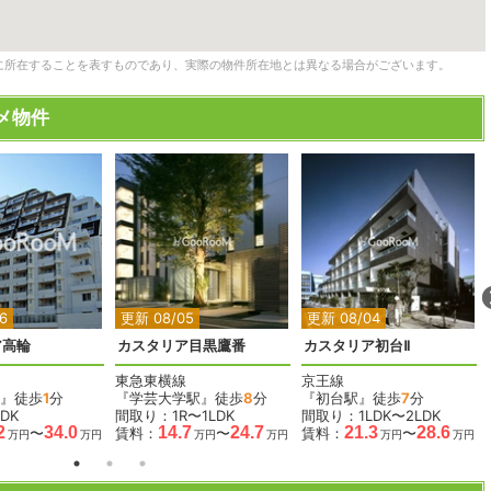
に所在することを表すものであり、実際の物件所在地とは異なる場合がございます。
メ物件
2
2
2
2
2
2
6
更新 08/05
更新 08/04
ア高輪
カスタリア目黒鷹番
カスタリア初台Ⅱ
東急東横線
京王線
』徒歩
1
分
『学芸大学駅』徒歩
8
分
『初台駅』徒歩
7
分
DK
間取り：1R〜1LDK
間取り：1LDK〜2LDK
2
34.0
14.7
24.7
21.3
28.6
〜
賃料：
〜
賃料：
〜
万円
万円
万円
万円
万円
万円