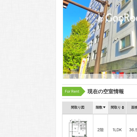
現在の空室情報
For Rent
間取り図
階数
間取り
面
2階
1LDK
36.