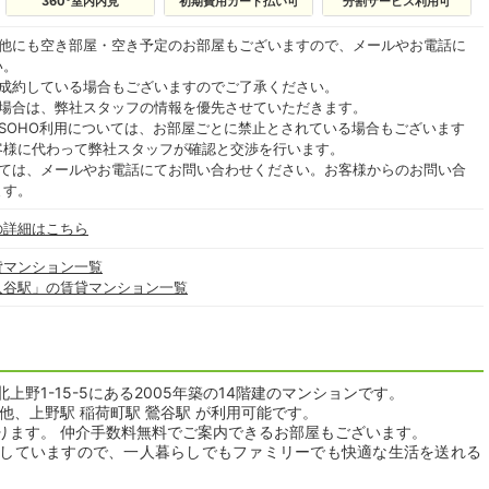
360°室内内見
初期費用カード払い可
分割サービス利用可
の他にも空き部屋・空き予定のお部屋もございますので、メールやお電話に
い。
ご成約している場合もございますのでご了承ください。
る場合は、弊社スタッフの情報を優先させていただきます。
SOHO利用については、お部屋ごとに禁止とされている場合もございます
客様に代わって弊社スタッフが確認と交渉を行います。
いては、メールやお電話にてお問い合わせください。お客様からのお問い合
ます。
の詳細はこちら
貸マンション一覧
入谷駅」の賃貸マンション一覧
野1-15-5にある2005年築の14階建のマンションです。
他、上野駅 稲荷町駅 鶯谷駅 が利用可能です。
おります。 仲介手数料無料でご案内できるお部屋もございます。
していますので、一人暮らしでもファミリーでも快適な生活を送れる