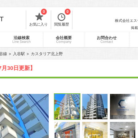
0
0
株式会社エスティ
お気に入り
閲覧履歴
掲載
沿線検索
会社概要
お問合わせ
Line Search
Company
Contact
谷線
入谷駅
カスタリア北上野
7月30日更新】