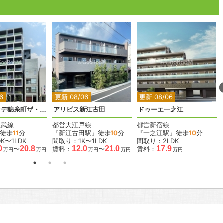
2
2
2
2
2
6
更新 08/06
更新 08/06
エスグランデ錦糸町ザ・クラス
アリビス新江古田
ドゥーエ一之江
総武線
都営大江戸線
都営新宿線
徒歩
11
分
『新江古田駅』徒歩
10
分
『一之江駅』徒歩
10
分
K〜1LDK
間取り：1K〜1LDK
間取り：2LDK
0
20.8
12.0
21.0
17.9
〜
賃料：
〜
賃料：
万円
万円
万円
万円
万円