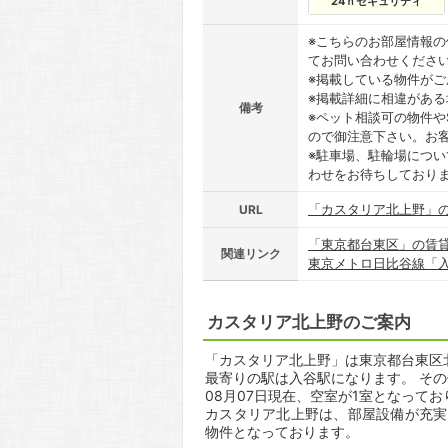
24ｈセキュリティ
※こちらのお部屋情報
てお問い合わせくださ
※掲載している物件が
※掲載詳細に相違があ
備考
※ペット相談可の物件や
ので御注意下さい。お
※駐車場、駐輪場につ
わせをお待ちしており
「カスタリア北上野」
URL
「東京都台東区」の賃
関連リンク
東京メトロ日比谷線「
カスタリア北上野のご案内
「カスタリア北上野」は東京都台東区北上
最寄りの駅は入谷駅になります。 その
08月07日現在、空室が1室となって
カスタリア北上野は、部屋設備が充実
物件となっております。