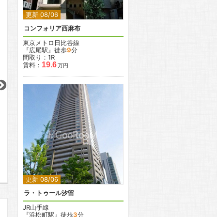
更新 08/06
コンフォリア西麻布
東京メトロ日比谷線
『広尾駅』徒歩
9
分
間取り：1R
19.6
賃料：
万円
2
2
2
2
2
更新 08/06
更新 08/06
更新 08/06
グランカーサ文京千石
KDXレジデンス瑞江
グランパセオ日本
都営三田線
都営新宿線
東京メトロ銀座線
『千石駅』徒歩
3
分
『瑞江駅』徒歩
7
分
『三越前駅』徒歩
間取り：1LDK〜2LDK
間取り：1K〜2LDK
間取り：1K〜1LDK
2
2
15.9
20.9
10.9
21.0
16.5
賃料：
〜
賃料：
〜
賃料：
〜
万円
万円
万円
万円
万円
更新 08/06
ラ・トゥール汐留
JR山手線
『浜松町駅』徒歩
3
分