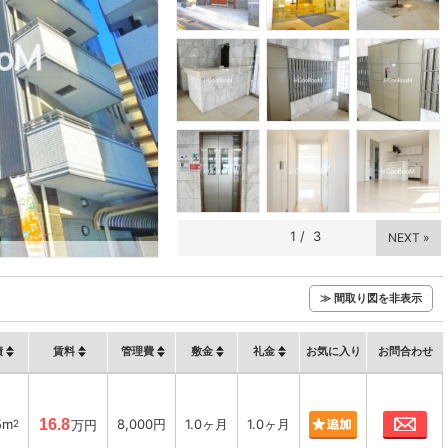
1
/
3
NEXT »
≫ 間取り図を非表示
積
賃料
管理費
敷金
礼金
お気に入り
お問合わせ
お
5m
16.8
8,000円
1.0ヶ月
1.0ヶ月
2
万円