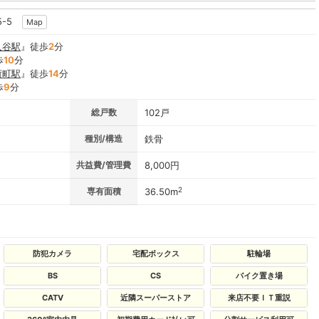
5-5
Map
入谷駅
』徒歩
2
分
歩
10
分
荷町駅
』徒歩
14
分
歩
9
分
総戸数
102戸
種別/構造
鉄骨
共益費/管理費
8,000円
2
専有面積
36.50m
防犯カメラ
宅配ボックス
駐輪場
BS
CS
バイク置き場
CATV
近隣スーパーストア
来店不要ＩＴ重説