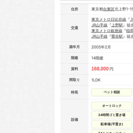
東京都
台東区
北上野1-1
住所
東京メトロ日比谷線
『
JR山手線
『
上野駅
』徒
交通
東京メトロ銀座線
『
稲
JR山手線
『
鶯谷駅
』徒
築年月
2005年2月
階建
14階建
168,000
賃料
円
間取り
1LDK
特長
ペット相談
オートロック
24時間ゴミ置き場
設備
駐車場(平置き)