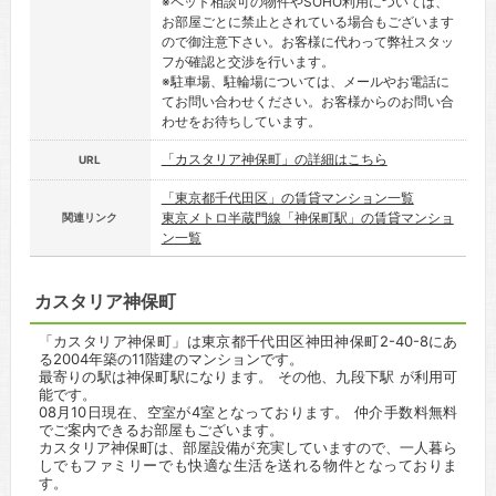
※ペット相談可の物件やSOHO利用については、
お部屋ごとに禁止とされている場合もございます
ので御注意下さい。お客様に代わって弊社スタッ
フが確認と交渉を行います。
※駐車場、駐輪場については、メールやお電話に
てお問い合わせください。お客様からのお問い合
わせをお待ちしています。
「カスタリア神保町」の詳細はこちら
URL
「東京都千代田区」の賃貸マンション一覧
東京メトロ半蔵門線「神保町駅」の賃貸マンショ
関連リンク
ン一覧
カスタリア神保町
「カスタリア神保町」は東京都千代田区神田神保町2-40-8にあ
る2004年築の11階建のマンションです。
最寄りの駅は神保町駅になります。 その他、九段下駅 が利用可
能です。
08月10日現在、空室が4室となっております。 仲介手数料無料
でご案内できるお部屋もございます。
カスタリア神保町は、部屋設備が充実していますので、一人暮ら
しでもファミリーでも快適な生活を送れる物件となっておりま
す。