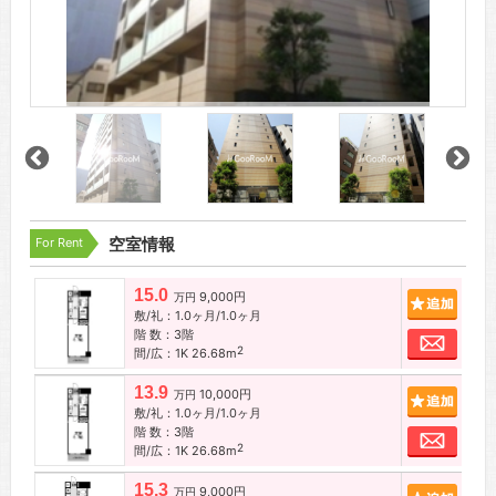
For Rent
空室情報
15.0
9,000円
追加
万円
敷/礼：1.0ヶ月/1.0ヶ月
階 数：3階
お問
2
間/広：1K 26.68m
13.9
10,000円
追加
万円
敷/礼：1.0ヶ月/1.0ヶ月
階 数：3階
お問
2
間/広：1K 26.68m
15.3
9,000円
追加
万円