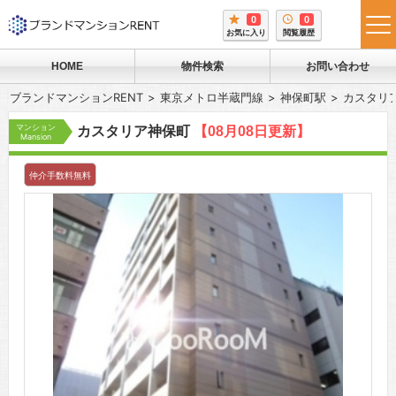
0
0
tog
お気に入り
閲覧履歴
me
HOME
物件検索
お問い合わせ
ブランドマンションRENT
東京メトロ半蔵門線
神保町駅
カスタリ
マンション
カスタリア神保町
【08月08日更新】
Mansion
仲介手数料無料