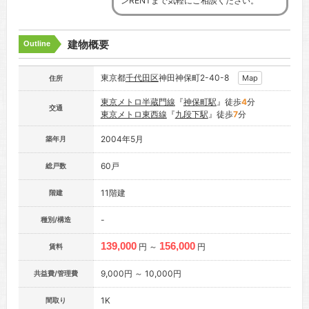
ンRENTまで気軽にご相談ください。
建物概要
Outline
東京都
千代田区
神田神保町2-40-8
Map
住所
東京メトロ半蔵門線
『
神保町駅
』徒歩
4
分
交通
東京メトロ東西線
『
九段下駅
』徒歩
7
分
2004年5月
築年月
60戸
総戸数
11階建
階建
-
種別/構造
139,000
156,000
円 ～
円
賃料
9,000円 ～ 10,000円
共益費/管理費
1K
間取り