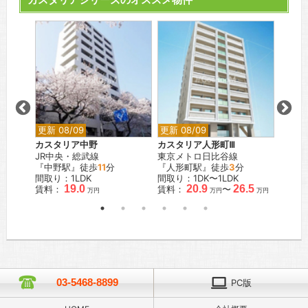
更新 08/09
更新 08/09
更新 0
カスタリア中野
カスタリア人形町Ⅲ
カスタ
JR中央・総武線
東京メトロ日比谷線
東急東
分
『中野駅』徒歩
11
分
『人形町駅』徒歩
3
分
『学芸
間取り：1LDK
間取り：1DK〜1LDK
間取り：
19.0
20.9
26.5
賃料：
賃料：
〜
賃料：
万円
万円
万円
03-5468-8899
PC版