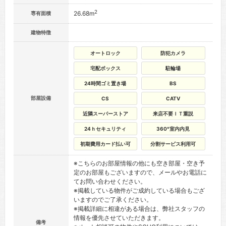
2
26.68m
専有面積
建物特徴
オートロック
防犯カメラ
宅配ボックス
駐輪場
24時間ゴミ置き場
BS
部屋設備
CS
CATV
近隣スーパーストア
来店不要ＩＴ重説
24ｈセキュリティ
360°室内内見
初期費用カード払い可
分割サービス利用可
※こちらのお部屋情報の他にも空き部屋・空き予
定のお部屋もございますので、メールやお電話に
てお問い合わせください。
※掲載している物件がご成約している場合もござ
いますのでご了承ください。
※掲載詳細に相違がある場合は、弊社スタッフの
情報を優先させていただきます。
備考