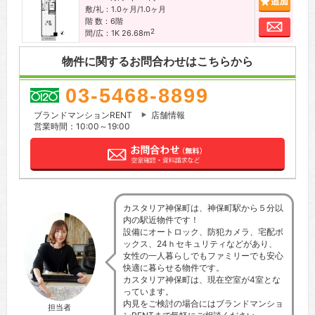
敷/礼：1.0ヶ月/1.0ヶ月
階 数：6階
お問
2
間/広：1K 26.68m
物件に関するお問合わせはこちらから
03-5468-8899
ブランドマンションRENT
店舗情報
営業時間：10:00～19:00
カスタリア神保町は、神保町駅から５分以
内の駅近物件です！
設備にオートロック、防犯カメラ、宅配ボ
ックス、24ｈセキュリティなどがあり、
女性の一人暮らしでもファミリーでも安心
快適に暮らせる物件です。
カスタリア神保町は、現在空室が4室とな
っています。
内見をご検討の場合にはブランドマンショ
担当者