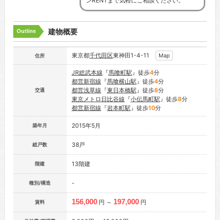
ンRENTまで気軽にご相談ください。
建物概要
Outline
東京都
千代田区
東神田1-4-11
Map
住所
JR総武本線
『
馬喰町駅
』徒歩
4
分
都営新宿線
『
馬喰横山駅
』徒歩
4
分
都営浅草線
『
東日本橋駅
』徒歩
8
分
交通
東京メトロ日比谷線
『
小伝馬町駅
』徒歩
8
分
都営新宿線
『
岩本町駅
』徒歩
10
分
2015年5月
築年月
38戸
総戸数
13階建
階建
-
種別/構造
156,000
197,000
円 ～
円
賃料