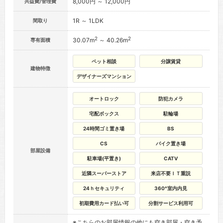
8,000円 ～ 12,000円
共益費/管理費
1R ～ 1LDK
間取り
2
2
30.07m
～ 40.26m
専有面積
ペット相談
分譲賃貸
建物特徴
デザイナーズマンション
オートロック
防犯カメラ
宅配ボックス
駐輪場
24時間ゴミ置き場
BS
CS
バイク置き場
部屋設備
駐車場(平置き)
CATV
近隣スーパーストア
来店不要ＩＴ重説
24ｈセキュリティ
360°室内内見
初期費用カード払い可
分割サービス利用可
※こちらのお部屋情報の他にも空き部屋・空き予