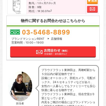
敷/礼：1.0ヶ月/1.0ヶ月
階 数：9階
お問
2
間/広：1R 30.07m
物件に関するお問合わせはこちらから
03-5468-8899
ブランドマンションRENT
店舗情報
営業時間：10:00～19:00
プラウドフラット東神田は、馬喰町駅から
５分以内の駅近物件です！
設備にオートロック、防犯カメラ、宅配ボ
ックス、24ｈセキュリティなどがあり、
女性の一人暮らしでもファミリーでも安心
快適に暮らせる物件です。
プラウドフラット東神田は、現在空室が3
室となっています。
内見をご検討の場合にはブランドマンショ
担当者