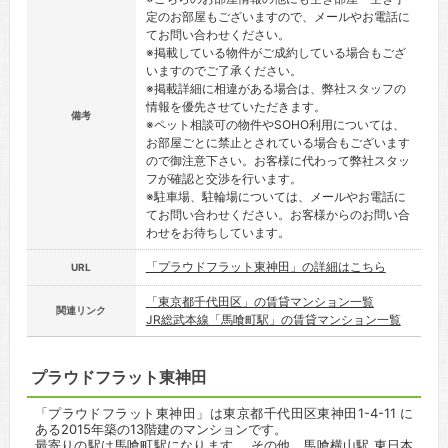
定のお部屋もございますので、メールやお電話に
てお問い合わせください。
※掲載している物件がご成約している場合もござ
いますのでご了承ください。
※掲載詳細に相違がある場合は、弊社スタッフの
情報を優先させていただきます。
備考
※ペット相談可の物件やSOHO利用については、
お部屋ごとに禁止とされている場合もございます
ので御注意下さい。お客様に代わって弊社スタッ
フが確認と交渉を行います。
※駐車場、駐輪場については、メールやお電話に
てお問い合わせください。お客様からのお問い合
わせをお待ちしています。
「プラウドフラット東神田」の詳細はこちら
URL
「東京都千代田区」の賃貸マンション一覧
関連リンク
JR総武本線「馬喰町駅」の賃貸マンション一覧
プラウドフラット東神田
「プラウドフラット東神田」は東京都千代田区東神田1-4-11 に
ある2015年築の13階建のマンションです。
最寄りの駅は馬喰町駅になります。 その他、馬喰横山駅 東日本