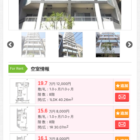
For Rent
空室情報
19.7
12,000円
追加
万円
敷/礼：1.0ヶ月/1.0ヶ月
階 数：8階
お問
2
間/広：1LDK 40.26m
15.6
8,000円
追加
万円
敷/礼：1.0ヶ月/1.0ヶ月
階 数：8階
お問
2
間/広：1R 30.07m
16.1
8,000円
追加
万円