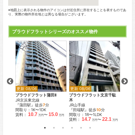
※地図上に表示される物件のアイコンは付近住所に所在することを表すものであ
り、実際の物件所在地とは異なる場合がございます。
プラウドフラットシリーズのオススメ物件
更新 08/06
更新 08/06
更新 0
々木八
プラウドフラット蒲田Ⅱ
プラウドフラット文京千駄
プラウ
JR京浜東北線
木
JR京
『蒲田駅』徒歩
7
分
JR山手線
『蒲田
歩
10
分
間取り：1K〜1DK
『田端駅』徒歩
10
分
間取り：
10.7
15.0
賃料：
〜
間取り：1R〜1LDK
賃料：
万円
万円
.7
14.7
22.1
賃料：
〜
万円
万円
万円