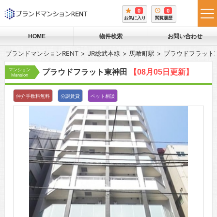
0
0
tog
お気に入り
閲覧履歴
me
HOME
物件検索
お問い合わせ
ブランドマンションRENT
JR総武本線
馬喰町駅
プラウドフラット
マンション
プラウドフラット東神田
【08月05日更新】
Mansion
仲介手数料無料
分譲賃貸
ペット相談