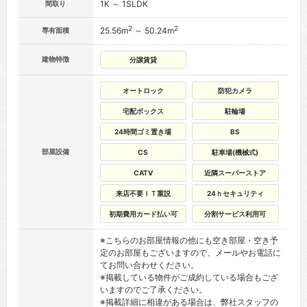
1K ～ 1SLDK
間取り
2
2
25.56m
～ 50.24m
専有面積
建物特徴
分譲賃貸
オートロック
防犯カメラ
宅配ボックス
駐輪場
24時間ゴミ置き場
BS
部屋設備
CS
駐車場(機械式)
CATV
近隣スーパーストア
来店不要ＩＴ重説
24ｈセキュリティ
初期費用カード払い可
分割サービス利用可
※こちらのお部屋情報の他にも空き部屋・空き予
定のお部屋もございますので、メールやお電話に
てお問い合わせください。
※掲載している物件がご成約している場合もござ
いますのでご了承ください。
※掲載詳細に相違がある場合は、弊社スタッフの