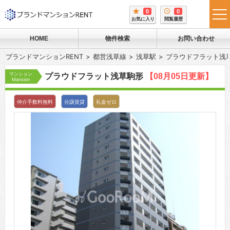
0
0
tog
お気に入り
閲覧履歴
me
HOME
物件検索
お問い合わせ
ブランドマンションRENT
都営浅草線
浅草駅
プラウドフラット浅
マンション
プラウドフラット浅草駒形
【08月05日更新】
Mansion
仲介手数料無料
分譲賃貸
礼金ゼロ