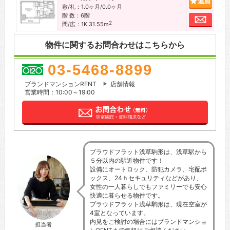
敷/礼：1.0ヶ月/0.0ヶ月
階 数：6階
お問
2
間/広：1K 31.55m
物件に関するお問合わせはこちらから
03-5468-8899
ブランドマンションRENT
店舗情報
営業時間：10:00～19:00
プラウドフラット浅草駒形は、浅草駅から
５分以内の駅近物件です！
設備にオートロック、防犯カメラ、宅配ボ
ックス、24ｈセキュリティなどがあり、
女性の一人暮らしでもファミリーでも安心
快適に暮らせる物件です。
プラウドフラット浅草駒形は、現在空室が
4室となっています。
内見をご検討の場合にはブランドマンショ
担当者