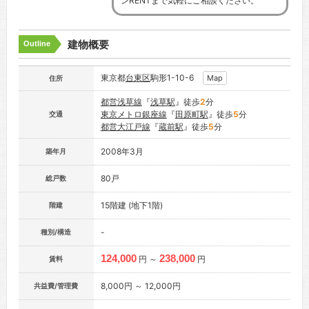
ンRENTまで気軽にご相談ください。
建物概要
Outline
東京都
台東区
駒形1-10-6
Map
住所
都営浅草線
『
浅草駅
』徒歩
2
分
東京メトロ銀座線
『
田原町駅
』徒歩
5
分
交通
都営大江戸線
『
蔵前駅
』徒歩
5
分
2008年3月
築年月
80戸
総戸数
15階建 (地下1階)
階建
-
種別/構造
124,000
238,000
円 ～
円
賃料
8,000円 ～ 12,000円
共益費/管理費