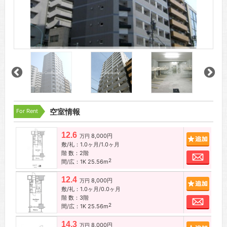
For Rent
空室情報
12.6
8,000円
追加
万円
敷/礼：1.0ヶ月/1.0ヶ月
階 数：2階
お問
2
間/広：1K 25.56m
12.4
8,000円
追加
万円
敷/礼：1.0ヶ月/0.0ヶ月
階 数：3階
お問
2
間/広：1K 25.56m
14.3
8,000円
追加
万円