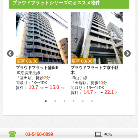
プラウドフラットシリーズのオススメ物件
更新 08/06
更新 08/06
更新 0
々木八
プラウドフラット蒲田Ⅱ
プラウドフラット文京千駄
プラウ
JR京浜東北線
木
JR京
『蒲田駅』徒歩
7
分
JR山手線
『蒲田
歩
10
分
間取り：1K〜1DK
『田端駅』徒歩
10
分
間取り：
10.7
15.0
賃料：
〜
間取り：1R〜1LDK
賃料：
万円
万円
.7
14.7
22.1
賃料：
〜
万円
万円
万円
03-5468-8899
PC版