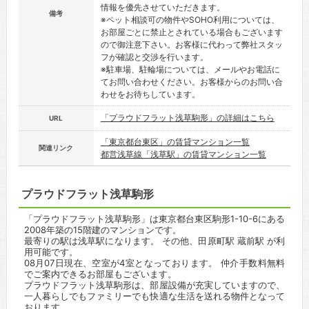
情報を優先させていただきます。
備考
※ペット相談可の物件やSOHO利用については、
お部屋ごとに禁止とされている場合もございます
ので御注意下さい。お客様に代わって弊社スタッ
フが確認と交渉を行います。
※駐車場、駐輪場については、メールやお電話に
てお問い合わせください。お客様からのお問い合
わせをお待ちしています。
「プラウドフラット浅草駒形」の詳細はこちら
URL
「東京都台東区」の賃貸マンション一覧
関連リンク
都営浅草線「浅草駅」の賃貸マンション一覧
プラウドフラット浅草駒形
「プラウドフラット浅草駒形」は東京都台東区駒形1-10-6にある
2008年築の15階建のマンションです。
最寄りの駅は浅草駅になります。 その他、田原町駅 蔵前駅 が利
用可能です。
08月07日現在、空室が4室となっております。 仲介手数料無料
でご案内できるお部屋もございます。
プラウドフラット浅草駒形は、部屋設備が充実していますので、
一人暮らしでもファミリーでも快適な生活を送れる物件となって
おります。