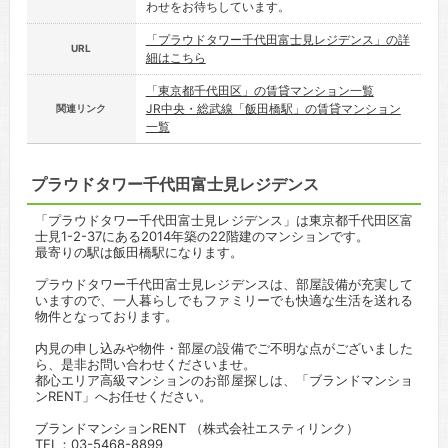
わせをお待ちしています。
「プラウドタワー千代田富士見レジデンス」の詳
URL
細はこちら
「東京都千代田区」の賃貸マンション一覧
JR中央・総武線「飯田橋駅」の賃貸マンション
関連リンク
一覧
プラウドタワー千代田富士見レジデンス
「プラウドタワー千代田富士見レジデンス」は東京都千代田区富
士見1-2-37にある2014年築の22階建のマンションです。
最寄りの駅は飯田橋駅になります。
プラウドタワー千代田富士見レジデンスは、部屋設備が充実して
いますので、一人暮らしでもファミリーでも快適な生活を送れる
物件となっております。
内見の申し込みや物件・部屋の設備でご不明な点がございました
ら、是非お問い合わせくださいませ。
都心エリア高級マンションのお部屋探しは、「ブランドマンショ
ンRENT」へお任せください。
ブランドマンションRENT （株式会社エスティリンク）
TEL：03-5468-8899