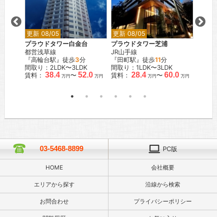
更新 08/05
更新 08/05
更新 0
プラウドタワー白金台
プラウドタワー芝浦
プラウ
都営浅草線
JR山手線
JR山
『高輪台駅』徒歩
3
分
『田町駅』徒歩
11
分
『渋谷
間取り：2LDK〜3LDK
間取り：1LDK〜3LDK
間取り：
38.4
52.0
28.4
60.0
賃料：
〜
賃料：
〜
賃料：
万円
万円
万円
万円
03-5468-8899
PC版
HOME
会社概要
エリアから探す
沿線から検索
お問合わせ
プライバシーポリシー