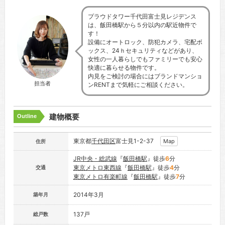
プラウドタワー千代田富士見レジデンス
は、飯田橋駅から５分以内の駅近物件で
す！
設備にオートロック、防犯カメラ、宅配ボ
ックス、24ｈセキュリティなどがあり、
女性の一人暮らしでもファミリーでも安心
快適に暮らせる物件です。
内見をご検討の場合にはブランドマンショ
担当者
ンRENTまで気軽にご相談ください。
建物概要
Outline
東京都
千代田区
富士見1-2-37
Map
住所
JR中央・総武線
『
飯田橋駅
』徒歩
6
分
東京メトロ東西線
『
飯田橋駅
』徒歩
4
分
交通
東京メトロ有楽町線
『
飯田橋駅
』徒歩
7
分
2014年3月
築年月
137戸
総戸数