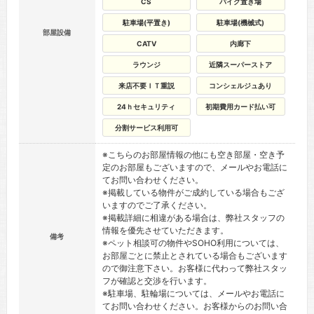
CS
バイク置き場
駐車場(平置き)
駐車場(機械式)
部屋設備
CATV
内廊下
ラウンジ
近隣スーパーストア
来店不要ＩＴ重説
コンシェルジュあり
24ｈセキュリティ
初期費用カード払い可
分割サービス利用可
※こちらのお部屋情報の他にも空き部屋・空き予
定のお部屋もございますので、メールやお電話に
てお問い合わせください。
※掲載している物件がご成約している場合もござ
いますのでご了承ください。
※掲載詳細に相違がある場合は、弊社スタッフの
情報を優先させていただきます。
備考
※ペット相談可の物件やSOHO利用については、
お部屋ごとに禁止とされている場合もございます
ので御注意下さい。お客様に代わって弊社スタッ
フが確認と交渉を行います。
※駐車場、駐輪場については、メールやお電話に
てお問い合わせください。お客様からのお問い合