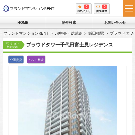
0
0
tog
お気に入り
閲覧履歴
me
HOME
物件検索
お問い合わせ
ブランドマンションRENT
JR中央・総武線
飯田橋駅
プラウドタワ
マンション
プラウドタワー千代田富士見レジデンス
Mansion
分譲賃貸
ペット相談