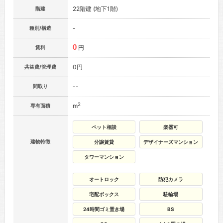
22階建 (地下1階)
階建
-
種別/構造
0
円
賃料
0円
共益費/管理費
--
間取り
2
m
専有面積
ペット相談
楽器可
建物特徴
分譲賃貸
デザイナーズマンション
タワーマンション
オートロック
防犯カメラ
宅配ボックス
駐輪場
24時間ゴミ置き場
BS