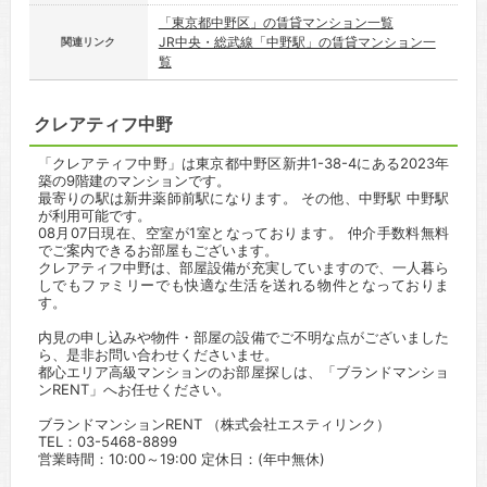
「東京都中野区」の賃貸マンション一覧
JR中央・総武線「中野駅」の賃貸マンション一
関連リンク
覧
クレアティフ中野
「クレアティフ中野」は東京都中野区新井1-38-4にある2023年
築の9階建のマンションです。
最寄りの駅は新井薬師前駅になります。 その他、中野駅 中野駅
が利用可能です。
08月07日現在、空室が1室となっております。 仲介手数料無料
でご案内できるお部屋もございます。
クレアティフ中野は、部屋設備が充実していますので、一人暮ら
しでもファミリーでも快適な生活を送れる物件となっておりま
す。
内見の申し込みや物件・部屋の設備でご不明な点がございました
ら、是非お問い合わせくださいませ。
都心エリア高級マンションのお部屋探しは、「ブランドマンショ
ンRENT」へお任せください。
ブランドマンションRENT （株式会社エスティリンク）
TEL：03-5468-8899
営業時間：10:00～19:00 定休日：(年中無休)