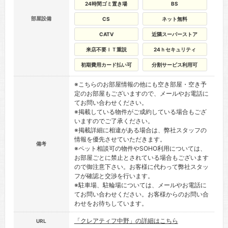
24時間ゴミ置き場
BS
部屋設備
CS
ネット無料
CATV
近隣スーパーストア
来店不要ＩＴ重説
24ｈセキュリティ
初期費用カード払い可
分割サービス利用可
※こちらのお部屋情報の他にも空き部屋・空き予
定のお部屋もございますので、メールやお電話に
てお問い合わせください。
※掲載している物件がご成約している場合もござ
いますのでご了承ください。
※掲載詳細に相違がある場合は、弊社スタッフの
情報を優先させていただきます。
備考
※ペット相談可の物件やSOHO利用については、
お部屋ごとに禁止とされている場合もございます
ので御注意下さい。お客様に代わって弊社スタッ
フが確認と交渉を行います。
※駐車場、駐輪場については、メールやお電話に
てお問い合わせください。お客様からのお問い合
わせをお待ちしています。
「クレアティフ中野」の詳細はこちら
URL