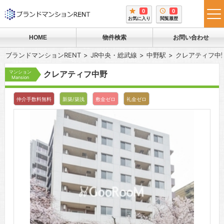
0
0
tog
お気に入り
閲覧履歴
me
HOME
物件検索
お問い合わせ
ブランドマンションRENT
JR中央・総武線
中野駅
クレアティフ中
マンション
クレアティフ中野
Mansion
仲介手数料無料
新築/築浅
敷金ゼロ
礼金ゼロ