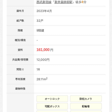
西武新宿線
『
新井薬師前駅
』徒歩
8
分
2023年4月
築年月
32戸
総戸数
9階建
階建
-
種別/構造
161,000
円
賃料
12,000円
共益費/管理費
1R
間取り
2
28.11m
専有面積
建物特徴
オートロック
防犯カメラ
宅配ボックス
駐輪場