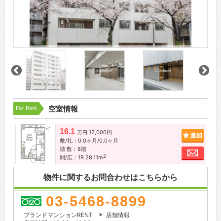
For Rent
空室情報
16.1
12,000円
追加
万円
敷/礼：0.0ヶ月/0.0ヶ月
階 数：8階
お問
2
間/広：1R 28.11m
物件に関するお問合わせはこちらから
03-5468-8899
ブランドマンションRENT
店舗情報