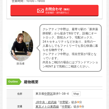
営業時間：10:00～19:00
クレアティフ中野は、最寄り駅の「新井薬
師前駅」から徒歩で8分です。設備にオー
トロック、防犯カメラ、宅配ボックス、
24ｈセキュリティなどがあり、女性の一
人暮らしでもファミリーでも安心快適に暮
らせる物件です。
クレアティフ中野は、現在空室が1室とな
っています。
内見をご検討の場合にはブランドマンショ
担当者
ンRENTまで気軽にご相談ください。
建物概要
Outline
東京都
中野区
新井1-38-4
Map
住所
JR中央・総武線
『
中野駅
』徒歩
9
分
東京メトロ東西線
『
中野駅
』徒歩
9
分
交通