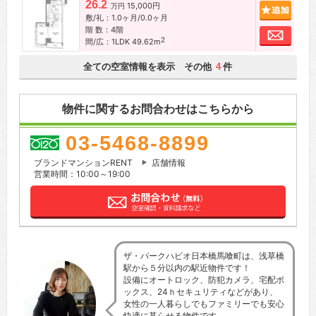
26.2
15,000円
追加
万円
敷/礼：1.0ヶ月/0.0ヶ月
階 数：4階
お問
2
間/広：1LDK 49.62m
全ての空室情報を表示 その他
件
4
物件に関するお問合わせはこちらから
03-5468-8899
ブランドマンションRENT
店舗情報
営業時間：10:00～19:00
ザ・パークハビオ日本橋馬喰町は、浅草橋
駅から５分以内の駅近物件です！
設備にオートロック、防犯カメラ、宅配ボ
ックス、24ｈセキュリティなどがあり、
女性の一人暮らしでもファミリーでも安心
快適に暮らせる物件です。