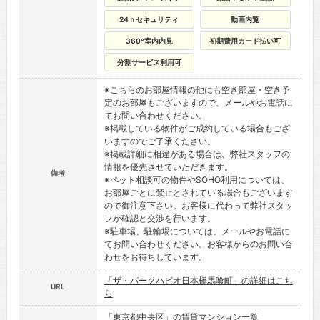
24ｈセキュリティ
動画内覧
360°室内内見
初期費用カード払い可
分割サービス利用可
※こちらのお部屋情報の他にも空き部屋・空き予
定のお部屋もございますので、メールやお電話に
てお問い合わせください。
※掲載している物件がご成約している場合もござ
いますのでご了承ください。
※掲載詳細に相違がある場合は、弊社スタッフの
情報を優先させていただきます。
備考
※ペット相談可の物件やSOHO利用については、
お部屋ごとに禁止とされている場合もございます
ので御注意下さい。お客様に代わって弊社スタッ
フが確認と交渉を行います。
※駐車場、駐輪場については、メールやお電話に
てお問い合わせください。お客様からのお問い合
わせをお待ちしています。
「ザ・パークハビオ日本橋馬喰町」の詳細はこち
URL
ら
「東京都中央区」の賃貸マンション一覧