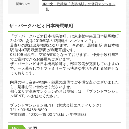
JR中央・総武線「浅草橋駅」の賃貸マンション
関連リンク
一覧
ザ・パークハビオ日本橋馬喰町
「ザ・パークハビオ日本橋馬喰町」は東京都中央区日本橋馬喰町
2-4-12にある2019年築の12階建のマンションです。
最寄りの駅は浅草橋駅になります。 その他、馬喰町駅 東日本橋
駅 岩本町駅 秋葉原駅 が利用可能です。
08月09日現在、空室が9室となっております。 仲介手数料無料
でご案内できるお部屋もございます。
ザ・パークハビオ日本橋馬喰町は、部屋設備が充実していますの
で、一人暮らしでもファミリーでも快適な生活を送れる物件とな
っております。
内見の申し込みや物件・部屋の設備でご不明な点がございました
ら、是非お問い合わせくださいませ。
都心エリア高級マンションのお部屋探しは、「ブランドマンショ
ンRENT」へお任せください。
ブランドマンションRENT （株式会社エスティリンク）
TEL：03-5468-8899
営業時間：10:00～19:00 定休日：(年中無休)
Map
地図