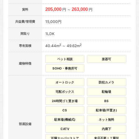
205,000
263,000
円 ～
円
賃料
15,000円
共益費/管理費
1LDK
間取り
2
2
40.44m
～ 49.62m
専有面積
ペット相談
楽器可
建物特徴
SOHO・事務所可
オートロック
防犯カメラ
宅配ボックス
駐輪場
24時間ゴミ置き場
BS
CS
駐車場(平置き)
駐車場(機械式)
ネット無料
部屋設備
CATV
内廊下
近隣スーパーストア
来店不要ＩＴ重説