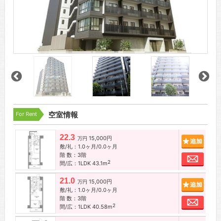
For Rent
空室情報
22.3
15,000円
追加
万円
敷/礼：1.0ヶ月/0.0ヶ月
階 数：3階
お問
2
間/広：1LDK 43.1m
21.0
15,000円
追加
万円
敷/礼：1.0ヶ月/0.0ヶ月
階 数：3階
お問
2
間/広：1LDK 40.58m