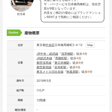
ザ・パークハビオ日本橋馬喰町は、現在空
室が9室となっています。
内見をご検討の場合にはブランドマンショ
担当者
ンRENTまで気軽にご相談ください。
建物概要
Outline
東京都
中央区
日本橋馬喰町2-4-12
Map
住所
JR中央・総武線
『
浅草橋駅
』徒歩
4
分
JR総武本線
『
馬喰町駅
』徒歩
4
分
都営浅草線
『
東日本橋駅
』徒歩
8
分
交通
都営新宿線
『
岩本町駅
』徒歩
9
分
東京メトロ日比谷線
『
秋葉原駅
』徒歩
9
分
2019年5月
築年月
110戸
総戸数
12階建
階建
-
種別/構造