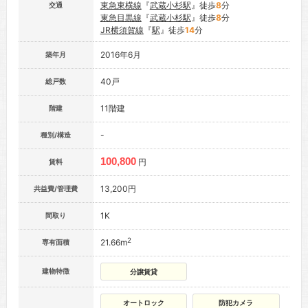
東急東横線
『
武蔵小杉駅
』徒歩
8
分
交通
東急目黒線
『
武蔵小杉駅
』徒歩
8
分
JR横須賀線
『
駅
』徒歩
14
分
2016年6月
築年月
40戸
総戸数
11階建
階建
-
種別/構造
100,800
円
賃料
13,200円
共益費/管理費
1K
間取り
2
21.66m
専有面積
建物特徴
分譲賃貸
オートロック
防犯カメラ