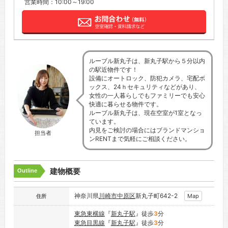
営業時間：10:00～19:00
ルーブル新丸子は、新丸子駅から５分以内
の駅近物件です！
設備にオートロック、防犯カメラ、宅配ボ
ックス、24ｈセキュリティなどがあり、
女性の一人暮らしでもファミリーでも安心
快適に暮らせる物件です。
ルーブル新丸子は、現在空室が1室となっ
ています。
内見をご検討の場合にはブランドマンショ
担当者
ンRENTまで気軽にご相談ください。
建物概要
Outline
神奈川県
川崎市中原区
新丸子町642-2
Map
住所
東急東横線
『
新丸子駅
』徒歩
3
分
東急目黒線
『
新丸子駅
』徒歩
3
分