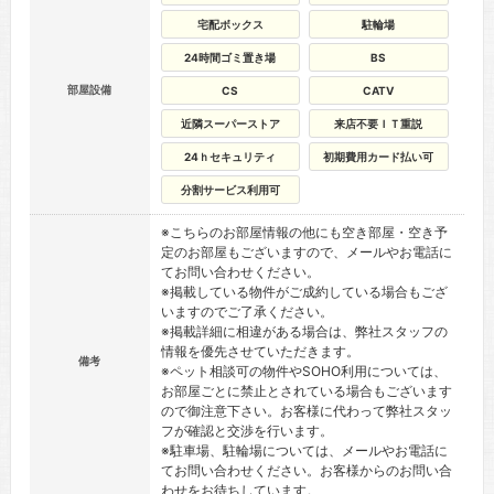
宅配ボックス
駐輪場
24時間ゴミ置き場
BS
部屋設備
CS
CATV
近隣スーパーストア
来店不要ＩＴ重説
24ｈセキュリティ
初期費用カード払い可
分割サービス利用可
※こちらのお部屋情報の他にも空き部屋・空き予
定のお部屋もございますので、メールやお電話に
てお問い合わせください。
※掲載している物件がご成約している場合もござ
いますのでご了承ください。
※掲載詳細に相違がある場合は、弊社スタッフの
情報を優先させていただきます。
備考
※ペット相談可の物件やSOHO利用については、
お部屋ごとに禁止とされている場合もございます
ので御注意下さい。お客様に代わって弊社スタッ
フが確認と交渉を行います。
※駐車場、駐輪場については、メールやお電話に
てお問い合わせください。お客様からのお問い合
わせをお待ちしています。