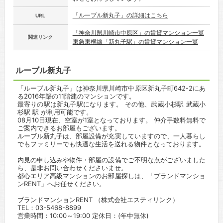
「ルーブル新丸子」の詳細はこちら
URL
「神奈川県川崎市中原区」の賃貸マンション一覧
関連リンク
東急東横線「新丸子駅」の賃貸マンション一覧
ルーブル新丸子
「ルーブル新丸子」は神奈川県川崎市中原区新丸子町642-2にあ
る2016年築の11階建のマンションです。
最寄りの駅は新丸子駅になります。 その他、武蔵小杉駅 武蔵小
杉駅 駅 が利用可能です。
08月10日現在、空室が1室となっております。 仲介手数料無料で
ご案内できるお部屋もございます。
ルーブル新丸子は、部屋設備が充実していますので、一人暮らし
でもファミリーでも快適な生活を送れる物件となっております。
内見の申し込みや物件・部屋の設備でご不明な点がございました
ら、是非お問い合わせくださいませ。
都心エリア高級マンションのお部屋探しは、「ブランドマンショ
ンRENT」へお任せください。
ブランドマンションRENT （株式会社エスティリンク）
TEL：03-5468-8899
営業時間：10:00～19:00 定休日：(年中無休)