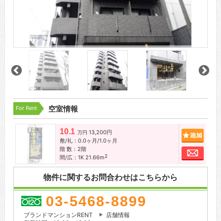
For Rent
空室情報
10.1
13,200円
追加
万円
敷/礼：0.0ヶ月/1.0ヶ月
階 数：2階
お問
2
間/広：1K 21.66m
物件に関するお問合わせはこちらから
03-5468-8899
ブランドマンションRENT
店舗情報