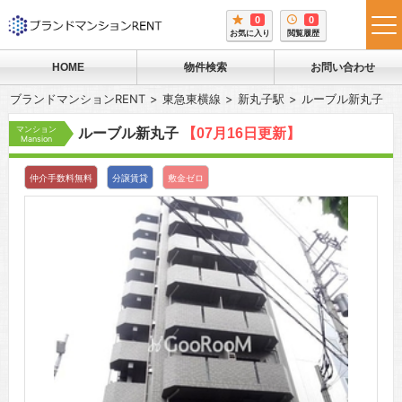
0
0
tog
お気に入り
閲覧履歴
me
HOME
物件検索
お問い合わせ
ブランドマンションRENT
東急東横線
新丸子駅
ルーブル新丸子
マンション
ルーブル新丸子
【07月16日更新】
Mansion
仲介手数料無料
分譲賃貸
敷金ゼロ