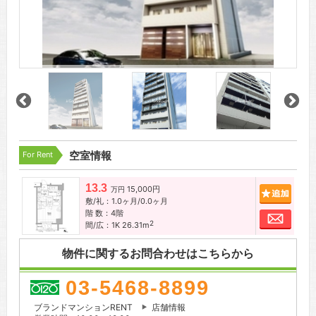
For Rent
空室情報
13.3
15,000円
追加
万円
敷/礼：1.0ヶ月/0.0ヶ月
階 数：4階
お問
2
間/広：1K 26.31m
物件に関するお問合わせはこちらから
03-5468-8899
ブランドマンションRENT
店舗情報