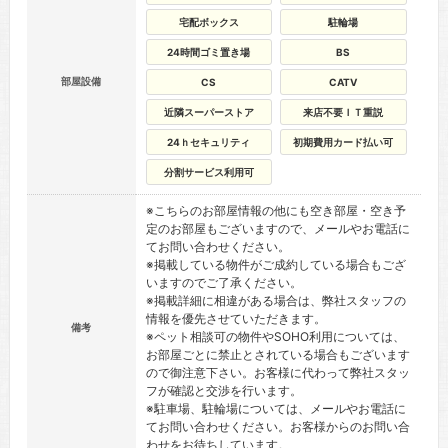
宅配ボックス
駐輪場
24時間ゴミ置き場
BS
部屋設備
CS
CATV
近隣スーパーストア
来店不要ＩＴ重説
24ｈセキュリティ
初期費用カード払い可
分割サービス利用可
※こちらのお部屋情報の他にも空き部屋・空き予
定のお部屋もございますので、メールやお電話に
てお問い合わせください。
※掲載している物件がご成約している場合もござ
いますのでご了承ください。
※掲載詳細に相違がある場合は、弊社スタッフの
情報を優先させていただきます。
備考
※ペット相談可の物件やSOHO利用については、
お部屋ごとに禁止とされている場合もございます
ので御注意下さい。お客様に代わって弊社スタッ
フが確認と交渉を行います。
※駐車場、駐輪場については、メールやお電話に
てお問い合わせください。お客様からのお問い合
わせをお待ちしています。