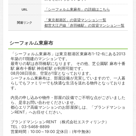
「シーフォルム東麻布」の詳細はこちら
URL
「東京都港区」の賃貸マンション一覧
関連リンク
都営大江戸線「赤羽橋駅」の賃貸マンション一覧
シーフォルム東麻布
「シーフォルム東麻布」は東京都港区東麻布1-12-6にある2013
年築の11階建のマンションです。
最寄りの駅は赤羽橋駅になります。 その他、芝公園駅 麻布十番
駅 麻布十番駅 神谷町駅 が利用可能です。
08月08日現在、空室が1室となっております。
シーフォルム東麻布は、部屋設備が充実していますので、一人暮
らしでもファミリーでも快適な生活を送れる物件となっておりま
す。
内見の申し込みや物件・部屋の設備でご不明な点がございました
ら、是非お問い合わせくださいませ。
都心エリア高級マンションのお部屋探しは、「ブランドマンショ
ンRENT」へお任せください。
ブランドマンションRENT （株式会社エスティリンク）
TEL：03-5468-8899
営業時間：10:00～19:00 定休日：(年中無休)