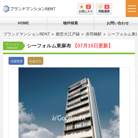
0
0
tog
お気に入り
閲覧履歴
me
HOME
物件検索
お問い合わせ
ブランドマンションRENT
都営大江戸線
赤羽橋駅
シーフォルム東
マンション
シーフォルム東麻布
【07月15日更新】
Mansion
分譲賃貸
礼金ゼロ