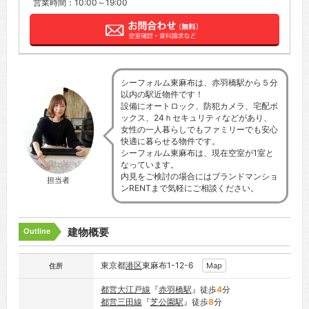
営業時間：10:00～19:00
シーフォルム東麻布は、赤羽橋駅から５分
以内の駅近物件です！
設備にオートロック、防犯カメラ、宅配ボ
ックス、24ｈセキュリティなどがあり、
女性の一人暮らしでもファミリーでも安心
快適に暮らせる物件です。
シーフォルム東麻布は、現在空室が1室と
なっています。
内見をご検討の場合にはブランドマンショ
担当者
ンRENTまで気軽にご相談ください。
建物概要
Outline
東京都
港区
東麻布1-12-6
Map
住所
都営大江戸線
『
赤羽橋駅
』徒歩
4
分
都営三田線
『
芝公園駅
』徒歩
8
分