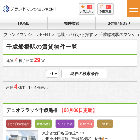
0
0
tog
お気に入り
閲覧履歴
me
HOME
物件検索
お問い合わせ
ブランドマンションRENT
地域・路線から探す
千歳船橋駅のマンショ
千歳船橋駅の賃貸物件一覧
4
29
建物
棟 / 部屋
室
現在の検索条件
4
建物
棟中 1～4棟表示
デュオフラッツ千歳船橋
【08月06日更新】
仲介手数料無料
新築/築浅
ペット相談
敷金ゼロ
礼金ゼロ
東京都
世田谷区
桜丘2-10
小田急小田原線
『
千歳船橋駅
』徒歩
6
分