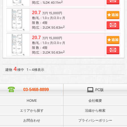
2
間/広：1LDK 40.11m
20.7
15,000円
追加
万円
敷/礼：1.0ヶ月/2.0ヶ月
階 数：4階
お問
2
間/広：2LDK 50.63m
20.7
15,000円
追加
万円
敷/礼：1.0ヶ月/2.0ヶ月
階 数：4階
お問
2
間/広：2LDK 50.63m
4
建物
棟中 1～4棟表示
03-5468-8899
PC版
HOME
会社概要
エリアから探す
沿線から検索
お問合わせ
プライバシーポリシー