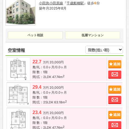
小田急小田原線
『
千歳船橋駅
』徒歩
6
分
築年月2025年8月
ペット相談
低層マンション
空室情報
22.7
20,000円
追加
万円
敷/礼：0.0ヶ月/0.0ヶ月
階 数：1階
お問
2
間/広：2LDK 47.74m
29.4
20,000円
追加
万円
敷/礼：0.0ヶ月/0.0ヶ月
階 数：1階
お問
2
間/広：2SLDK 63.18m
23.4
20,000円
追加
万円
敷/礼：0.0ヶ月/0.0ヶ月
階 数：1階
お問
2
間/広：2LDK 47.74m