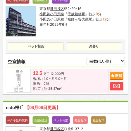
東京都
世田谷区
砧2-20-16
小田急小田原線
『
千歳船橋駅
』徒歩
9
分
小田急小田原線
『
祖師ヶ谷大蔵駅
』徒歩
12
分
築年月2025年6月
ペット相談
楽器可
空室情報
12.5
12,000円
追加
万円
敷/礼：1.0ヶ月/1.0ヶ月
階 数：2階
お問
2
間/広：1K 25.47m
nido桜丘
【08月06日更新】
仲介手数料無料
新築/築浅
ペット相談
敷金ゼロ
礼金ゼロ
東京都
世田谷区
桜丘5-37-21