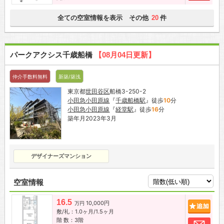
全ての空室情報を表示 その他
件
20
パークアクシス千歳船橋
【08月04日更新】
仲介手数料無料
新築/築浅
東京都
世田谷区
船橋3-250-2
小田急小田原線
『
千歳船橋駅
』徒歩
10
分
小田急小田原線
『
経堂駅
』徒歩
16
分
築年月2023年3月
デザイナーズマンション
空室情報
16.5
10,000円
追加
万円
敷/礼：1.0ヶ月/1.5ヶ月
階 数：3階
お問