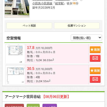
小田急小田原線
『
経堂駅
』徒歩
16
分
築年月2026年2月
ペット相談
低層マンション
空室情報
17.8
10,000円
追加
万円
敷/礼：0.0ヶ月/0.0ヶ月
階 数：1階
お問
2
間/広：1LDK 36.03m
30.5
10,000円
追加
万円
敷/礼：0.0ヶ月/0.0ヶ月
階 数：4階
お問
2
間/広：2LDK 55m
アークマーク世田谷砧
【08月06日更新】
仲介手数料無料
新築/築浅
ペット相談