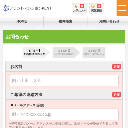
0
0
tog
お気に入り
閲覧履歴
me
HOME
物件検索
お問い合わせ
お問合わせ
お名前
必須
ご希望の連絡方法
必須
■メールアドレス(必須)
※携帯電話のメールアドレスをご登録の際は、返信メールが受信できるよう設
定の変更をお願いします。