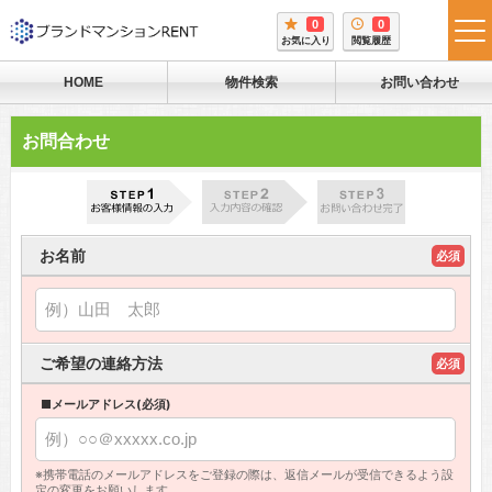
0
0
tog
お気に入り
閲覧履歴
me
HOME
物件検索
お問い合わせ
お問合わせ
お名前
必須
ご希望の連絡方法
必須
■メールアドレス(必須)
※携帯電話のメールアドレスをご登録の際は、返信メールが受信できるよう設
定の変更をお願いします。