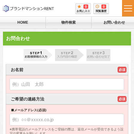
0
0
tog
お気に入り
閲覧履歴
me
HOME
物件検索
お問い合わせ
お問合わせ
お名前
必須
ご希望の連絡方法
必須
■メールアドレス(必須)
※携帯電話のメールアドレスをご登録の際は、返信メールが受信できるよう設
定の変更をお願いします。