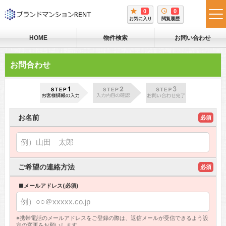
0
0
tog
お気に入り
閲覧履歴
me
HOME
物件検索
お問い合わせ
お問合わせ
お名前
必須
ご希望の連絡方法
必須
■メールアドレス(必須)
※携帯電話のメールアドレスをご登録の際は、返信メールが受信できるよう設
定の変更をお願いします。