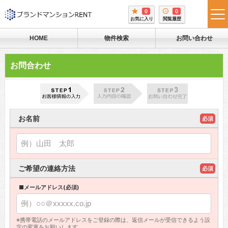
0
0
tog
お気に入り
閲覧履歴
me
HOME
物件検索
お問い合わせ
お問合わせ
お名前
必須
ご希望の連絡方法
必須
■メールアドレス(必須)
※携帯電話のメールアドレスをご登録の際は、返信メールが受信できるよう設
定の変更をお願いします。