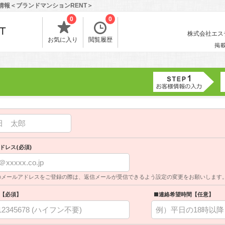
情報＜ブランドマンションRENT＞
0
0
株式会社エスティ
お気に入り
閲覧履歴
掲
ドレス(必須)
のメールアドレスをご登録の際は、返信メールが受信できるよう設定の変更をお願いします
【必須】
■連絡希望時間【任意】