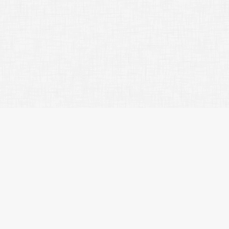
サ
会
お
プ
株式会社エスティリンク
閲
お
東京都渋谷区渋谷2-19-20 VORT
物
渋谷宮益坂Ⅱ10階