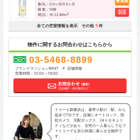
敷/礼：0.0ヶ月/0.0ヶ月
階 数：10階
お問
2
間/広：1K 22.86m
全ての空室情報を表示 その他
件
5
物件に関するお問合わせはこちらから
03-5468-8899
ブランドマンションRENT
店舗情報
営業時間：10:00～19:00
ドゥーエ新横浜は、最寄り駅の「駅」から
徒歩で7分です。設備にオートロック、防
犯カメラ、宅配ボックス、24ｈセキュリ
ティなどがあり、女性の一人暮らしでもフ
ァミリーでも安心快適に暮らせる物件で
す。