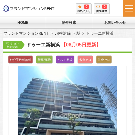
0
0
tog
お気に入り
閲覧履歴
me
HOME
物件検索
お問い合わせ
ブランドマンションRENT
JR横浜線
駅
ドゥーエ新横浜
マンション
ドゥーエ新横浜
【08月05日更新】
Mansion
仲介手数料無料
新築/築浅
ペット相談
敷金ゼロ
礼金ゼロ