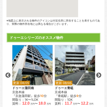
※地図上に表示される物件のアイコンは付近住所に所在することを表すものであ
り、実際の物件所在地とは異なる場合がございます。
ドゥーエシリーズのオススメ物件
更新 08/05
更新 08/05
更新 0
ドゥーエ蒲田南
ドゥーエ青砥
ドゥー
京急本線
京成本線
都営浅
分
『京急蒲田駅』徒歩
10
分
『青砥駅』徒歩
9
分
『西馬
間取り：1K〜1LDK
間取り：1DK
間取り：
.5
12.0
18.0
11.7
12.2
賃料：
〜
賃料：
〜
賃料：
万円
万円
万円
万円
万円