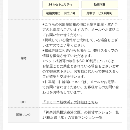
24ｈセキュリティ
動画内覧
初期費用カード払い可
分割サービス利用可
※こちらのお部屋情報の他にも空き部屋・空き予
定のお部屋もございますので、メールやお電話に
てお問い合わせください。
※掲載している物件がご成約している場合もござ
いますのでご了承ください。
※掲載詳細に相違がある場合は、弊社スタッフの
情報を優先させていただきます。
備考
※ペット相談可の物件やSOHO利用については、
お部屋ごとに禁止とされている場合もございます
ので御注意下さい。お客様に代わって弊社スタッ
フが確認と交渉を行います。
※駐車場、駐輪場については、メールやお電話に
てお問い合わせください。お客様からのお問い合
わせをお待ちしています。
「ドゥーエ新横浜」の詳細はこちら
URL
「神奈川県横浜市港北区」の賃貸マンション一覧
関連リンク
JR横浜線「駅」の賃貸マンション一覧