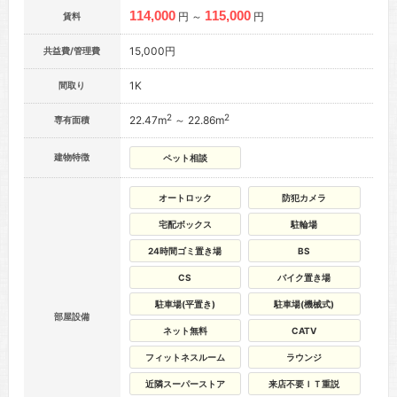
114,000
115,000
円 ～
円
賃料
15,000円
共益費/管理費
1K
間取り
2
2
22.47m
～ 22.86m
専有面積
建物特徴
ペット相談
オートロック
防犯カメラ
宅配ボックス
駐輪場
24時間ゴミ置き場
BS
CS
バイク置き場
駐車場(平置き)
駐車場(機械式)
部屋設備
ネット無料
CATV
フィットネスルーム
ラウンジ
近隣スーパーストア
来店不要ＩＴ重説