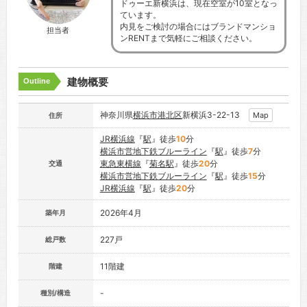
ドゥーエ新横浜は、現在空室が10室となっ
ています。
内見をご検討の場合にはブランドマンショ
担当者
ンRENTまで気軽にご相談ください。
建物概要
Outline
神奈川県
横浜市港北区
新横浜3-22-13
Map
住所
JR横浜線
『
駅
』徒歩
10
分
横浜市営地下鉄ブルーライン
『
駅
』徒歩
7
分
東急東横線
『
菊名駅
』徒歩
20
分
交通
横浜市営地下鉄ブルーライン
『
駅
』徒歩
15
分
JR横浜線
『
駅
』徒歩
20
分
2026年4月
築年月
227戸
総戸数
11階建
階建
-
種別/構造