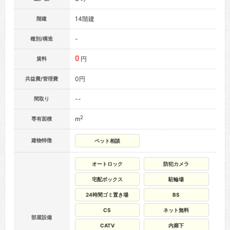
14階建
階建
-
種別/構造
0
円
賃料
0円
共益費/管理費
--
間取り
2
m
専有面積
建物特徴
ペット相談
オートロック
防犯カメラ
宅配ボックス
駐輪場
24時間ゴミ置き場
BS
CS
ネット無料
部屋設備
CATV
内廊下