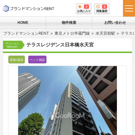
0
0
tog
お気に入り
閲覧履歴
me
HOME
物件検索
お問い合わせ
ブランドマンションRENT
東京メトロ半蔵門線
水天宮前駅
テラス
マンション
テラスレジデンス日本橋水天宮
Mansion
新築/築浅
ペット相談