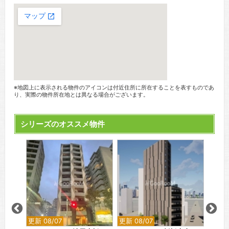
※地図上に表示される物件のアイコンは付近住所に所在することを表すものであ
り、実際の物件所在地とは異なる場合がございます。
シリーズのオススメ物件
更新 08/07
更新 08/07
更新 0