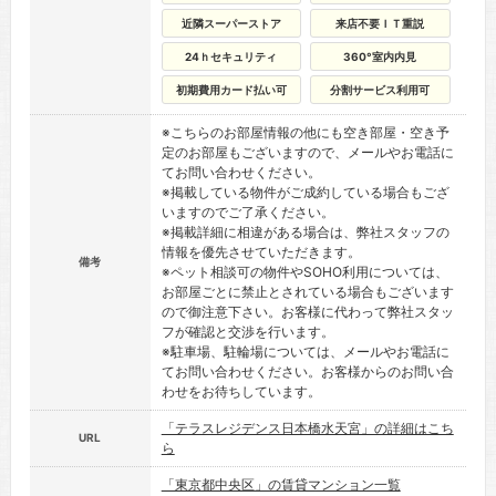
近隣スーパーストア
来店不要ＩＴ重説
24ｈセキュリティ
360°室内内見
初期費用カード払い可
分割サービス利用可
※こちらのお部屋情報の他にも空き部屋・空き予
定のお部屋もございますので、メールやお電話に
てお問い合わせください。
※掲載している物件がご成約している場合もござ
いますのでご了承ください。
※掲載詳細に相違がある場合は、弊社スタッフの
情報を優先させていただきます。
備考
※ペット相談可の物件やSOHO利用については、
お部屋ごとに禁止とされている場合もございます
ので御注意下さい。お客様に代わって弊社スタッ
フが確認と交渉を行います。
※駐車場、駐輪場については、メールやお電話に
てお問い合わせください。お客様からのお問い合
わせをお待ちしています。
「テラスレジデンス日本橋水天宮」の詳細はこち
URL
ら
「東京都中央区」の賃貸マンション一覧