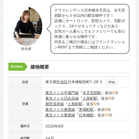
テラスレジデンス日本橋水天宮は、水天宮
前駅から５分以内の駅近物件です！
設備にオートロック、防犯カメラ、宅配ボ
ックス、24ｈセキュリティなどがあり、
女性の一人暮らしでもファミリーでも安心
快適に暮らせる物件です。
内見をご検討の場合にはブランドマンショ
ンRENTまで気軽にご相談ください。
担当者
建物概要
Outline
東京都
中央区
日本橋蛎殻町1-28-3
Map
住所
東京メトロ半蔵門線
『
水天宮前駅
』徒歩
2
分
東京メトロ日比谷線
『
人形町駅
』徒歩
5
分
都営浅草線
『
人形町駅
』徒歩
5
分
交通
東京メトロ東西線
『
茅場町駅
』徒歩
6
分
東京メトロ東西線
『
日本橋駅
』徒歩
11
分
2025年8月
築年月
34戸
総戸数