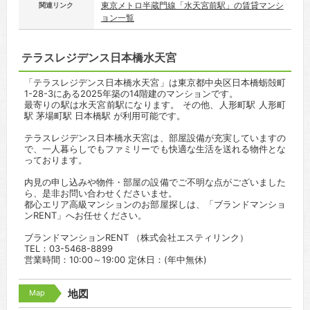
東京メトロ半蔵門線「水天宮前駅」の賃貸マンシ
関連リンク
ョン一覧
テラスレジデンス日本橋水天宮
「テラスレジデンス日本橋水天宮」は東京都中央区日本橋蛎殻町
1-28-3にある2025年築の14階建のマンションです。
最寄りの駅は水天宮前駅になります。 その他、人形町駅 人形町
駅 茅場町駅 日本橋駅 が利用可能です。
テラスレジデンス日本橋水天宮は、部屋設備が充実していますの
で、一人暮らしでもファミリーでも快適な生活を送れる物件とな
っております。
内見の申し込みや物件・部屋の設備でご不明な点がございました
ら、是非お問い合わせくださいませ。
都心エリア高級マンションのお部屋探しは、「ブランドマンショ
ンRENT」へお任せください。
ブランドマンションRENT （株式会社エスティリンク）
TEL：03-5468-8899
営業時間：10:00～19:00 定休日：(年中無休)
Map
地図