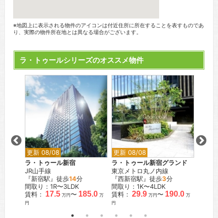
※地図上に表示される物件のアイコンは付近住所に所在することを表すものであ
り、実際の物件所在地とは異なる場合がございます。
ラ・トゥールシリーズのオススメ物件
更新 08/08
更新 08/08
更新 0
南
ラ・トゥール新宿
ラ・トゥール新宿グランド
ラ・ト
JR山手線
東京メトロ丸ノ内線
JR山
『新宿駅』徒歩
14
分
『西新宿駅』徒歩
3
分
『目白
間取り：1R〜3LDK
間取り：1K〜4LDK
間取り：
0.0
17.5
185.0
29.9
190.0
賃料：
〜
賃料：
〜
賃料：
万
万円
万
万円
万
円
円
円