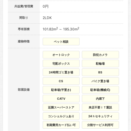
0円
共益費/管理費
2LDK
間取り
2
2
101.82m
～ 195.30m
専有面積
建物特徴
ペット相談
オートロック
防犯カメラ
宅配ボックス
駐輪場
24時間ゴミ置き場
BS
CS
バイク置き場
部屋設備
駐車場(平置き)
駐車場(機械式)
CATV
内廊下
近隣スーパーストア
来店不要ＩＴ重説
コンシェルジュあり
24ｈセキュリティ
初期費用カード払い可
分割サービス利用可