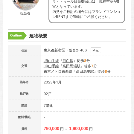
ラ・トゥール目白御留山は、現在空室が8
室となっています。
内見をご検討の場合にはブランドマンショ
担当者
ンRENTまで気軽にご相談ください。
建物概要
Outline
東京都
新宿区
下落合2-406
Map
住所
JR山手線
『
目白駅
』徒歩
8
分
JR山手線
『
高田馬場駅
』徒歩
7
分
交通
東京メトロ東西線
『
高田馬場駅
』徒歩
8
分
2023年1月
築年月
92戸
総戸数
7階建
階建
-
種別/構造
790,000
1,900,000
円 ～
円
賃料