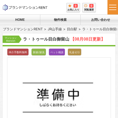
0
0
tog
お気に入り
閲覧履歴
me
HOME
物件検索
お問い合わせ
ブランドマンションRENT
JR山手線
目白駅
ラ・トゥール目白御留
マンション
ラ・トゥール目白御留山
【08月08日更新】
Mansion
仲介手数料無料
新築/築浅
ペット相談
礼金ゼロ