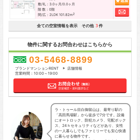
敷/礼：3.0ヶ月/0.0ヶ月
階 数：0階
お問
2
間/広：2LDK 101.82m
全ての空室情報を表示 その他
件
3
物件に関するお問合わせはこちらから
03-5468-8899
ブランドマンションRENT
店舗情報
営業時間：10:00～19:00
ラ・トゥール目白御留山は、最寄り駅の
「高田馬場駅」から徒歩で7分です。設備
にオートロック、防犯カメラ、宅配ボック
ス、24ｈセキュリティなどがあり、女性
の一人暮らしでもファミリーでも安心快適
に暮らせる物件です。