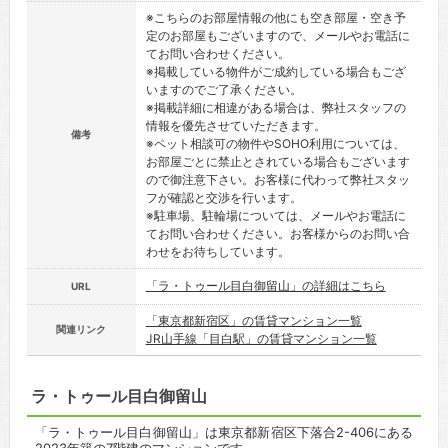
※こちらのお部屋情報の他にも空き部屋・空き予
定のお部屋もございますので、メールやお電話に
てお問い合わせください。
※掲載している物件がご成約している場合もござ
いますのでご了承ください。
※掲載詳細に相違がある場合は、弊社スタッフの
情報を優先させていただきます。
備考
※ペット相談可の物件やSOHO利用については、
お部屋ごとに禁止とされている場合もございます
ので御注意下さい。お客様に代わって弊社スタッ
フが確認と交渉を行います。
※駐車場、駐輪場については、メールやお電話に
てお問い合わせください。お客様からのお問い合
わせをお待ちしています。
「ラ・トゥール目白御留山」の詳細はこちら
URL
「東京都新宿区」の賃貸マンション一覧
関連リンク
JR山手線「目白駅」の賃貸マンション一覧
ラ・トゥール目白御留山
「ラ・トゥール目白御留山」は東京都新宿区下落合2-406にある