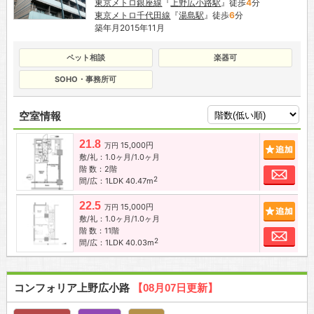
東京メトロ銀座線
『
上野広小路駅
』徒歩
4
分
東京メトロ千代田線
『
湯島駅
』徒歩
6
分
築年月2015年11月
ペット相談
楽器可
SOHO・事務所可
空室情報
21.8
15,000円
追加
万円
敷/礼：1.0ヶ月/1.0ヶ月
階 数：2階
お問
2
間/広：1LDK 40.47m
22.5
15,000円
追加
万円
敷/礼：1.0ヶ月/1.0ヶ月
階 数：11階
お問
2
間/広：1LDK 40.03m
コンフォリア上野広小路
【08月07日更新】