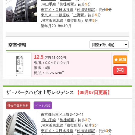
JR山手線
『
御徒町駅
』徒歩
5
分
東京メトロ日比谷線
『
仲御徒町駅
』徒歩
6
分
東京メトロ銀座線
『
上野駅
』徒歩
5
分
JR京浜東北線
『
御徒町駅
』徒歩
5
分
築年月2018年10月
空室情報
12.5
18,000円
追加
万円
敷/礼：0.0ヶ月/1.0ヶ月
階 数：4階
お問
2
間/広：1K 25.62m
ザ・パークハビオ上野レジデンス
【08月07日更新】
仲介手数料無料
ペット相談
東京都
台東区
上野3-10-11
JR山手線
『
御徒町駅
』徒歩
2
分
JR京浜東北線
『
御徒町駅
』徒歩
2
分
東京メトロ日比谷線
『
仲御徒町駅
』徒歩
3
分