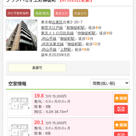
仲介手数料無料
新築/築浅
敷金ゼロ
礼金ゼロ
東京都
台東区
台東2-20-7
都営大江戸線
『
新御徒町駅
』徒歩
6
分
東京メトロ日比谷線
『
仲御徒町駅
』徒歩
8
分
JR山手線
『
御徒町駅
』徒歩
12
分
JR京浜東北線
『
御徒町駅
』徒歩
12
分
JR山手線
『
上野駅
』徒歩
14
分
築年月2025年5月
楽器可
空室情報
19.8
15,000円
追加
万円
敷/礼：0.0ヶ月/0.0ヶ月
階 数：3階
お問
2
間/広：1LDK 38.73m
20.1
15,000円
追加
万円
敷/礼：0.0ヶ月/0.0ヶ月
階 数：6階
お問