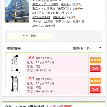
東京メトロ千代田線
『
湯島駅
』徒歩
3
分
東京メトロ銀座線
『
末広町駅
』徒歩
5
分
JR山手線
『
御徒町駅
』徒歩
9
分
JR京浜東北線
『
御徒町駅
』徒歩
9
分
JR中央・総武線
『
御茶ノ水駅
』徒歩
11
分
築年月2020年9月
ペット相談
空室情報
16.6
15,000円
追加
万円
敷/礼：1.0ヶ月/1.0ヶ月
階 数：6階
お問
2
間/広：1K 25.42m
17.7
15,000円
追加
万円
敷/礼：1.0ヶ月/1.0ヶ月
階 数：12階
お問
2
間/広：1DK 26.03m
グランパセオ上野御徒町
【07月23日更新】