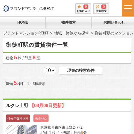
0
0
tog
お気に入り
閲覧履歴
me
HOME
物件検索
お問い合わせ
ブランドマンションRENT
地域・路線から探す
御徒町駅のマンション
御徒町駅の賃貸物件一覧
5
8
建物
棟 / 部屋
室
現在の検索条件
5
建物
棟中 1～5棟表示
ルクレ上野
【08月08日更新】
仲介手数料無料
敷金ゼロ
東京都
台東区
東上野2-7-2
JR山手線
『
上野駅
』徒歩
5
分